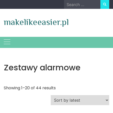
Skip
Search
to
for:
content
makelikeeasier.pl
Zestawy alarmowe
Showing 1–20 of 44 results