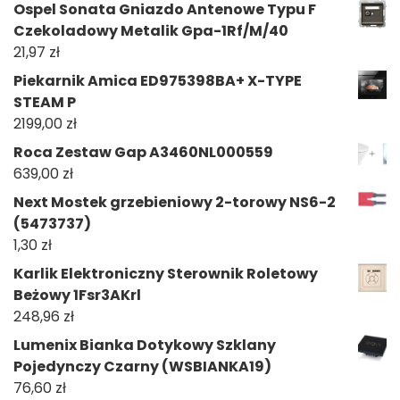
Ospel Sonata Gniazdo Antenowe Typu F
Czekoladowy Metalik Gpa-1Rf/M/40
21,97
zł
Piekarnik Amica ED975398BA+ X-TYPE
STEAM P
2199,00
zł
Roca Zestaw Gap A3460NL000559
639,00
zł
Next Mostek grzebieniowy 2-torowy NS6-2
(5473737)
1,30
zł
Karlik Elektroniczny Sterownik Roletowy
Beżowy 1Fsr3AKrl
248,96
zł
Lumenix Bianka Dotykowy Szklany
Pojedynczy Czarny (WSBIANKA19)
76,60
zł