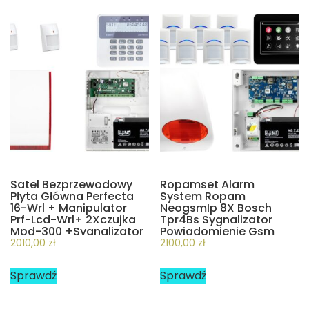
Satel Bezprzewodowy
Ropamset Alarm
Płyta Główna Perfecta
System Ropam
16-Wrl + Manipulator
NeogsmIp 8X Bosch
Prf-Lcd-Wrl+ 2Xczujka
Tpr4Bs Sygnalizator
Mpd-300 +Sygnalizator
Powiadomienie Gsm
Bezprzewodowy Msp-
(ZA14394)
2010,00
zł
2100,00
zł
300 + (Za11111)
Sprawdź
Sprawdź