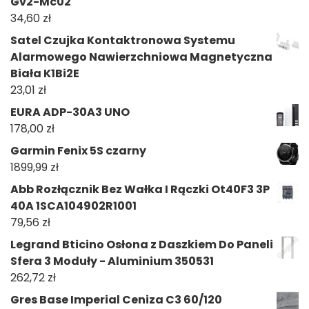
Gv2-Mc02
34,60
zł
Satel Czujka Kontaktronowa Systemu
Alarmowego Nawierzchniowa Magnetyczna
Biała K1Bi2E
23,01
zł
EURA ADP-30A3 UNO
178,00
zł
Garmin Fenix 5S czarny
1899,99
zł
Abb Rozłącznik Bez Wałka I Rączki Ot40F3 3P
40A 1SCA104902R1001
79,56
zł
Legrand Bticino Osłona z Daszkiem Do Paneli
Sfera 3 Moduły - Aluminium 350531
262,72
zł
Gres Base Imperial Ceniza C3 60/120