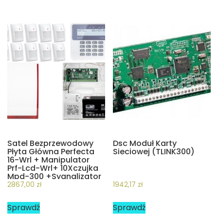
Satel Bezprzewodowy
Dsc Moduł Karty
Płyta Główna Perfecta
Sieciowej (TLINK300)
16-Wrl + Manipulator
Prf-Lcd-Wrl+ 10Xczujka
Mpd-300 +Sygnalizator
Bezprzewodowy Msp-
2867,00
zł
1942,17
zł
300 (Za11120)
Sprawdź
Sprawdź