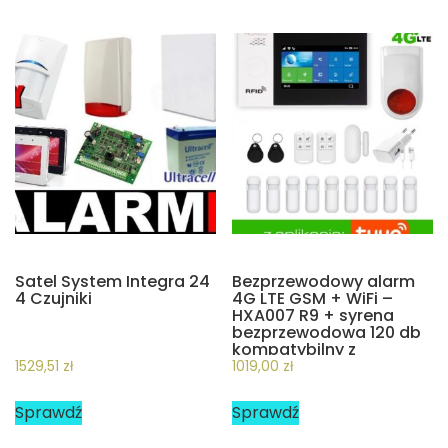
Satel System Integra 24
Bezprzewodowy alarm
4 Czujniki
4G LTE GSM + WiFi –
HXA007 R9 + syrena
bezprzewodowa 120 db
kompatybilny z
aplikacją TUYA SMART
1529,51
zł
1019,00
zł
Sprawdź
Sprawdź