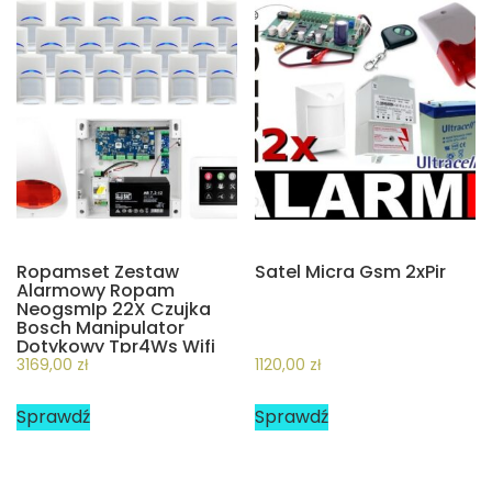
Ropamset Zestaw
Satel Micra Gsm 2xPir
Alarmowy Ropam
NeogsmIp 22X Czujka
Bosch Manipulator
Dotykowy Tpr4Ws Wifi
Gsm (ZA14418)
3169,00
zł
1120,00
zł
Sprawdź
Sprawdź