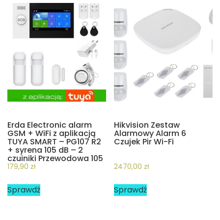
Erda Electronic alarm
Hikvision Zestaw
GSM + WiFi z aplikacją
Alarmowy Alarm 6
TUYA SMART – PG107 R2
Czujek Pir Wi-Fi
+ syrena 105 dB – 2
czujniki Przewodowa 105
dB
179,90
zł
2470,00
zł
Sprawdź
Sprawdź