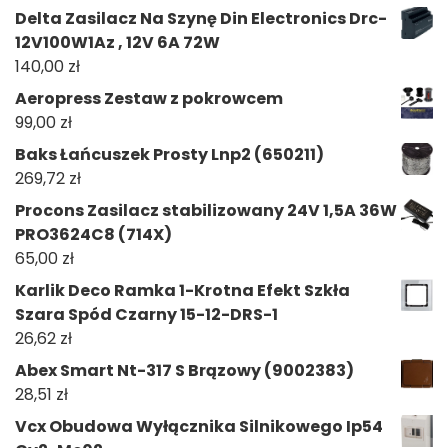
Delta Zasilacz Na Szynę Din Electronics Drc-
12V100W1Az , 12V 6A 72W
140,00
zł
Aeropress Zestaw z pokrowcem
99,00
zł
Baks Łańcuszek Prosty Lnp2 (650211)
269,72
zł
Procons Zasilacz stabilizowany 24V 1,5A 36W
PRO3624C8 (714X)
65,00
zł
Karlik Deco Ramka 1-Krotna Efekt Szkła
Szara Spód Czarny 15-12-DRS-1
26,62
zł
Abex Smart Nt-317 S Brązowy (9002383)
28,51
zł
Vcx Obudowa Wyłącznika Silnikowego Ip54