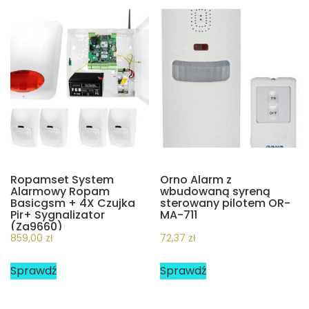
Ropamset System
Orno Alarm z
Alarmowy Ropam
wbudowaną syreną
Basicgsm + 4X Czujka
sterowany pilotem OR-
Pir+ Sygnalizator
MA-711
(Za9660)
859,00
zł
72,37
zł
Sprawdź
Sprawdź