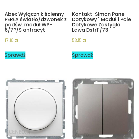
Abex Wyłącznik ścienny
Kontakt-Simon Panel
PERŁA światło/dzwonek z
Dotykowy 1 Moduł 1 Pole
podśw. moduł WP-
Dotykowe Zastygła
6/7P/S antracyt
Lawa Dstr11/73
17,16
zł
53,15
zł
Sprawdź
Sprawdź