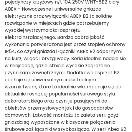
pojedynczy krzyżowy n/t 10A 250V WNT-8B2 biały
ABEX – Nowoczesne i uniwersalne gniazda
elektryczne oraz wyłączniki ABEX B2 to solidne
rozwiązanie w miejscach gdzie potrzebujemy
wysokiej wytrzymałości osprzętu
elektroinstalacyjnego. Bardzo dobra jakość
wykonania potwierdzona jest przez stopień ochrony
IP54, co czyni gniazda i łączniki ABEX B2 odpornymi
na kurz, wilgoć i bryzgi wody. Seria idealnie nadaje się
w miejscach, gdzie istnieje wysokie zagrożenie
czynnikami zewnętrznymi. Dodatkowo osprzęt B2
cechuje się uniwersalnym industrialnym
wzornictwem, które to idealnie wkomponuje się do
aktualnie rosnącej popularności surowego stylu
dekoratorskiego oraz czyni je pasującymi do
obiektów przemysłowych jak i do gospodarstw
domowych. Łatwość montażu to zaleta serii, gdyż
gniazda są wyposażone w klasyczne połączenia
śrubowe zaś łączniki w szybkozłącza. W serii Abex B2