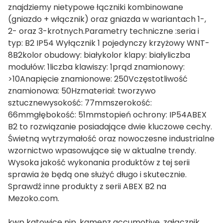
znajdziemy nietypowe łączniki kombinowane
(gniazdo + włącznik) oraz gniazda w wariantach 1-,
2- oraz 3-krotnych.Parametry techniczne :seria i
typ: B2 IP54 Wyłącznik 1 pojedynczy krzyżowy WNT-
8B2kolor obudowy: białykolor klapy: białyliczba
modułów: 1liczba klawiszy: 1prąd znamionowy:
>10Anapięcie znamionowe: 250Vczęstotliwość
znamionowa: 50Hzmateriał: tworzywo
sztucznewysokość: 77mmszerokość:
66mmgłębokość: 51mmstopień ochrony: IP54ABEX
B2 to rozwiązanie posiadające dwie kluczowe cechy.
Świetną wytrzymałość oraz nowoczesne industrialne
wzornictwo wpasowujące się w aktualne trendy.
Wysoka jakość wykonania produktów z tej serii
sprawia że będą one służyć długo i skutecznie.
Sprawdź inne produkty z serii ABEX B2 na
Mezoko.com.
kwp katowice nip, kamenz accumotive, załącznik