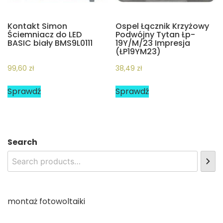
Kontakt Simon
Ospel Łącznik Krzyżowy
Ściemniacz do LED
Podwójny Tytan Łp-
BASIC biały BMS9L0111
19Y/M/23 Impresja
(ŁP19YM23)
99,60
zł
38,49
zł
Sprawdź
Sprawdź
Search
montaż fotowoltaiki