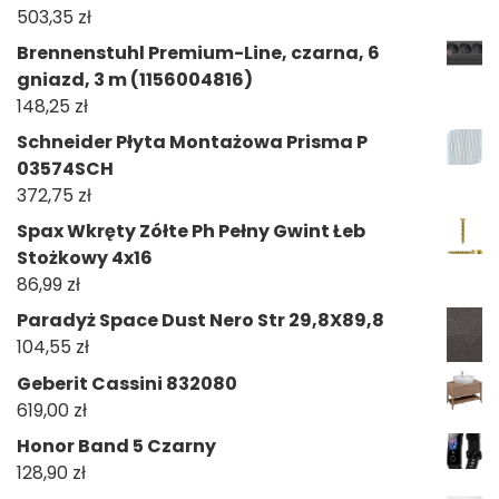
503,35
zł
Brennenstuhl Premium-Line, czarna, 6
gniazd, 3 m (1156004816)
148,25
zł
Schneider Płyta Montażowa Prisma P
03574SCH
372,75
zł
Spax Wkręty Zółte Ph Pełny Gwint Łeb
Stożkowy 4x16
86,99
zł
Paradyż Space Dust Nero Str 29,8X89,8
104,55
zł
Geberit Cassini 832080
619,00
zł
Honor Band 5 Czarny
128,90
zł