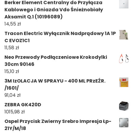
Berker Element Centralny do Przyłącza
Kablowego i Gniazda Vdo Śnieżnobiały
Aksamit Q.1 (10196089)
14,55
zł
Tracon Electric Wyłącznik Nadprądowy 1A 1P
C EVOZ1C1
11,58
zł
Neo Przewody Podłączeniowe Krokodylki
30cm 90146
15,10
zł
3M IzOLACJA W SPRAYU - 400 ML PRzEŹR.
/1601/
91,04
zł
ZEBRA GK420D
1015,98
zł
Ospel Przycisk Zwierny Srebro Impresja Łp-
21Y/M/18