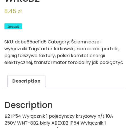
8,45
zł
Sprawdź
SKU:
dcbe65ac11d5
Category:
Ściemniacze i
wyłączniki
Tags:
artur lorkowski
,
niemieckie portale
,
pgnig fałszywe faktury
,
polski komitet energii
elektrycznej
,
transformator toroidalny jak podłączyć
Description
Description
B2 IP54 Wyłącznik 1 pojedynczy krzyżowy n/t 10A
250V WNT-8B2 biały ABEXB2 IP54 Wyłącznik 1