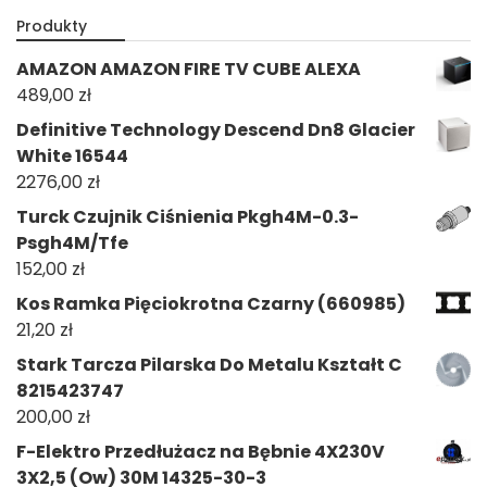
Produkty
AMAZON AMAZON FIRE TV CUBE ALEXA
489,00
zł
Definitive Technology Descend Dn8 Glacier
White 16544
2276,00
zł
Turck Czujnik Ciśnienia Pkgh4M-0.3-
Psgh4M/Tfe
152,00
zł
Kos Ramka Pięciokrotna Czarny (660985)
21,20
zł
Stark Tarcza Pilarska Do Metalu Kształt C
8215423747
200,00
zł
F-Elektro Przedłużacz na Bębnie 4X230V
3X2,5 (Ow) 30M 14325-30-3