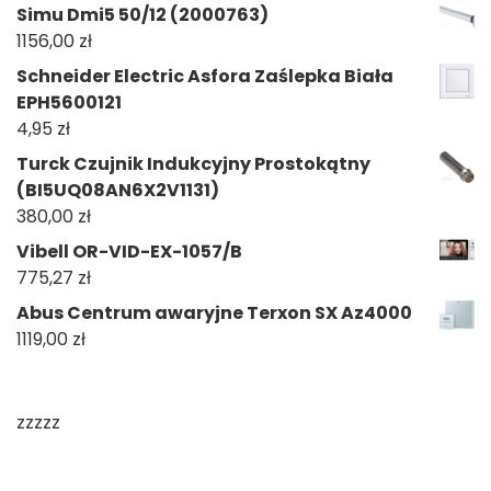
Simu Dmi5 50/12 (2000763)
1156,00
zł
Schneider Electric Asfora Zaślepka Biała
EPH5600121
4,95
zł
Turck Czujnik Indukcyjny Prostokątny
(BI5UQ08AN6X2V1131)
380,00
zł
Vibell OR-VID-EX-1057/B
775,27
zł
Abus Centrum awaryjne Terxon SX Az4000
1119,00
zł
zzzzz