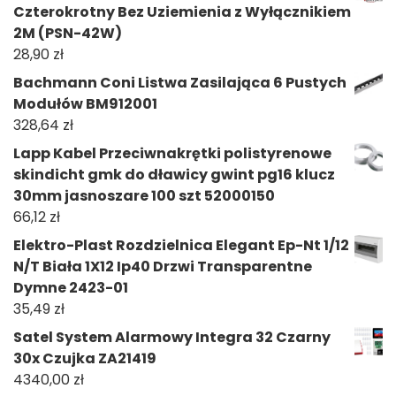
Czterokrotny Bez Uziemienia z Wyłącznikiem
2M (PSN-42W)
28,90
zł
Bachmann Coni Listwa Zasilająca 6 Pustych
Modułów BM912001
328,64
zł
Lapp Kabel Przeciwnakrętki polistyrenowe
skindicht gmk do dławicy gwint pg16 klucz
30mm jasnoszare 100 szt 52000150
66,12
zł
Elektro-Plast Rozdzielnica Elegant Ep-Nt 1/12
N/T Biała 1X12 Ip40 Drzwi Transparentne
Dymne 2423-01
35,49
zł
Satel System Alarmowy Integra 32 Czarny
30x Czujka ZA21419
4340,00
zł