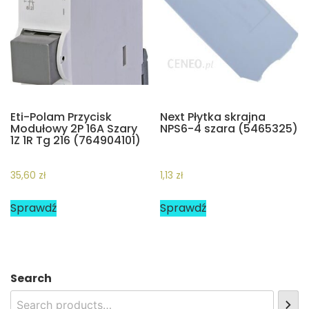
Eti-Polam Przycisk
Next Płytka skrajna
Modułowy 2P 16A Szary
NPS6-4 szara (5465325)
1Z 1R Tg 216 (764904101)
35,60
zł
1,13
zł
Sprawdź
Sprawdź
Search