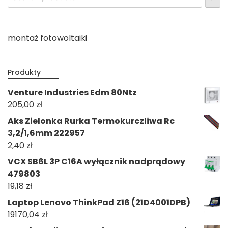
montaż fotowoltaiki
Produkty
Venture Industries Edm 80Ntz
205,00
zł
Aks Zielonka Rurka Termokurczliwa Rc
3,2/1,6mm 222957
2,40
zł
VCX SB6L 3P C16A wyłącznik nadprądowy
479803
19,18
zł
Laptop Lenovo ThinkPad Z16 (21D4001DPB)
19170,04
zł