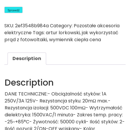
Sprawdź
SKU:
2ef3548b984a
Category:
Pozostałe akcesoria
elektryczne
Tags:
artur lorkowski
,
jak wykorzystać
prąd z fotowoltaiki
,
wymiennik ciepła cena
Description
Description
DANE TECHNICZNE:- Obciążalność styków: 1A
250V/3A 125V- Rezystancja styku: 20mΩ max.-
Rezystancja izolacji: 500VDC 100mΩ- Wytrzymałość
dielektryka: 1500VAC/1 minuta- Zakres temp. pracy:
-25~+85°C- Żywotność: 50000 cykli- Ilość styków: 2-
Ilość pozycji: 2/ON-OFF wciskany- Kolor