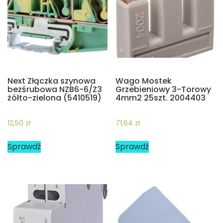
Next Złączka szynowa
Wago Mostek
bezśrubowa NZB6-6/Z3
Grzebieniowy 3-Torowy
żółto-zielona (5410519)
4mm2 25szt. 2004403
12,50
zł
71,64
zł
Sprawdź
Sprawdź