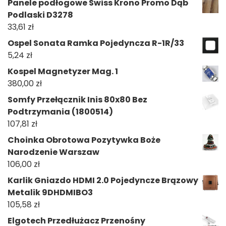
Panele podłogowe Swiss Krono Promo Dąb
Podlaski D3278
33,61
zł
Ospel Sonata Ramka Pojedyncza R-1R/33
5,24
zł
Kospel Magnetyzer Mag. 1
380,00
zł
Somfy Przełącznik Inis 80x80 Bez
Podtrzymania (1800514)
107,81
zł
Choinka Obrotowa Pozytywka Boże
Narodzenie Warszaw
106,00
zł
Karlik Gniazdo HDMI 2.0 Pojedyncze Brązowy
Metalik 9DHDMIBO3
105,58
zł
Elgotech Przedłużacz Przenośny