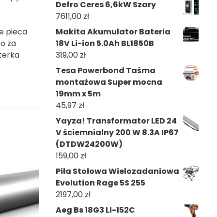
Defro Ceres 6,6kW Szary
7611,00
zł
Makita Akumulator Bateria
e pieca
18V Li-ion 5.0Ah BL1850B
o za
319,00
zł
terka
Tesa Powerbond Taśma
montażowa Super mocna
19mm x 5m
45,97
zł
Yayza! Transformator LED 24
V ściemnialny 200 W 8.3A IP67
(DTDW24200W)
159,00
zł
Piła Stołowa Wielozadaniowa
Evolution Rage 5S 255
2197,00
zł
Aeg Bs 18G3 Li-152C