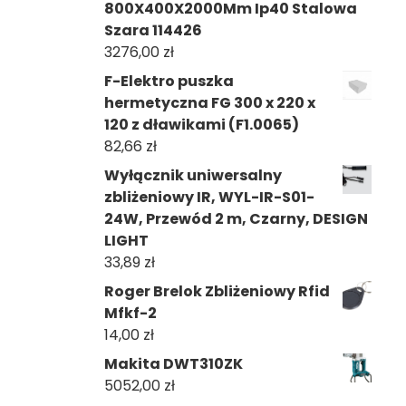
800X400X2000Mm Ip40 Stalowa
Szara 114426
3276,00
zł
F-Elektro puszka
hermetyczna FG 300 x 220 x
120 z dławikami (F1.0065)
82,66
zł
Wyłącznik uniwersalny
zbliżeniowy IR, WYL-IR-S01-
24W, Przewód 2 m, Czarny, DESIGN
LIGHT
33,89
zł
Roger Brelok Zbliżeniowy Rfid
Mfkf-2
14,00
zł
Makita DWT310ZK
5052,00
zł