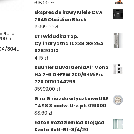
618,00
zł
Ekspres do kawy Miele CVA
7845 Obsidian Black
19999,00
zł
e Rura
ETI Wkładka Top.
00 fi
Cylindryczna 10X38 GG 25A
304/304L
02620013
4,15
zł
Saunier Duval GeniaAir Mono
HA 7-6 O +FEW 200/6+MiPro
720 0010044299
35999,00
zł
Gira Gniazdo wtyczkowe UAE
TAE 8 8 podw. Urz. pt. 019000
88,60
zł
Eaton Rozdzielnica Stojąca
Szafa Xvtl-Bf-8/4/20