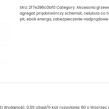
SKU:
2f7e296c0bf0
Category:
Akcesoria grzew
agregat prądotwórczy schemat
,
celuloza co t
pit
,
ebok energa
,
zabezpieczenie nadprądowe 
 Wydajność: 0,55 USgal/h Kąt rozpylania: 60 o Wzorzec r