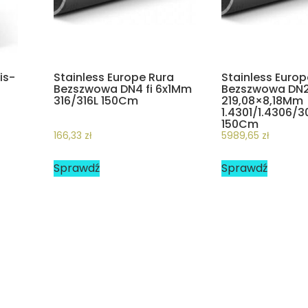
is-
Stainless Europe Rura
Stainless Europ
Bezszwowa DN4 fi 6x1Mm
Bezszwowa DN2
316/316L 150Cm
219,08×8,18Mm
1.4301/1.4306/
150Cm
166,33
zł
5989,65
zł
Sprawdź
Sprawdź