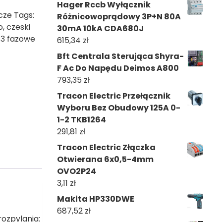
Hager Rccb Wyłącznik
cze
Tags:
Różnicowoprądowy 3P+N 80A
o
,
czeski
30mA 10kA CDA680J
3 fazowe
615,34
zł
Bft Centrala Sterująca Shyra-
F Ac Do Napędu Deimos A800
793,35
zł
Tracon Electric Przełącznik
Wyboru Bez Obudowy 125A 0-
1-2 TKB1264
291,81
zł
Tracon Electric Złączka
Otwierana 6x0,5-4mm
OVO2P24
3,11
zł
Makita HP330DWE
687,52
zł
ozpylania: