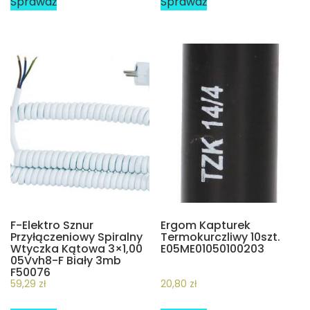
Sprawdź
Sprawdź
F-Elektro Sznur
Ergom Kapturek
Przyłączeniowy Spiralny
Termokurczliwy 10szt.
Wtyczka Kątowa 3×1,00
E05ME01050100203
05Vvh8-F Biały 3mb
F50076
59,29
zł
20,80
zł