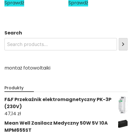
Sprawdź
Sprawdź
Search
montaż fotowoltaiki
Produkty
F&F Przekaźnik elektromagnetyczny PK-3P
(230V)
47,14
zł
Mean Well Zasilacz Medyczny 50W 5V 10A
MPM655ST