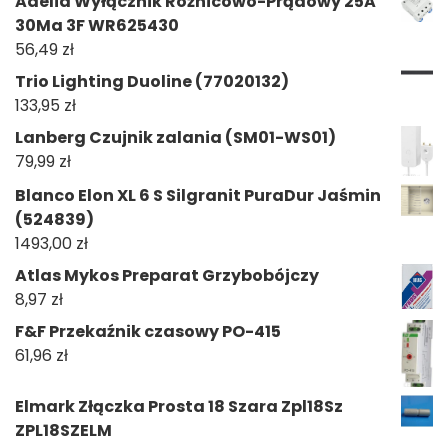
Adelid Wyłącznik Różnicowo-Prądowy 25A
30Ma 3F WR625430
56,49
zł
Trio Lighting Duoline (77020132)
133,95
zł
Lanberg Czujnik zalania (SM01-WS01)
79,99
zł
Blanco Elon XL 6 S Silgranit PuraDur Jaśmin
(524839)
1493,00
zł
Atlas Mykos Preparat Grzybobójczy
8,97
zł
F&F Przekaźnik czasowy PO-415
61,96
zł
Elmark Złączka Prosta 18 Szara Zpl18Sz
ZPL18SZELM