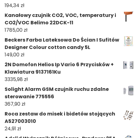
194,34
zł
Kanałowy czujnik CO2, VOC, temperatury i
CO2/VOC Belimo 22DCK-11
1785,00
zł
Beckers Farba Lateksowa Do Ścian I Sufitów
Designer Colour cotton candy 5L
149,00
zł
2N Domofon Helios Ip Vario 6 Przycisków +
Klawiatura 9137161Ku
3335,98
zł
Solight Alarm GSM czujnik ruchu zdalne
sterowanie 775556
367,90
zł
Roca zestaw do misek i bidetów stojących
A527003010
24,91
zł