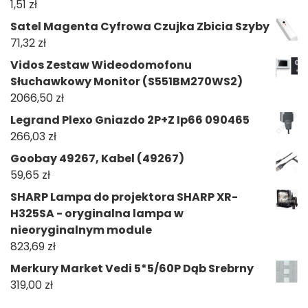
1,51
zł
Satel Magenta Cyfrowa Czujka Zbicia Szyby
71,32
zł
Vidos Zestaw Wideodomofonu
Słuchawkowy Monitor (S551BM270WS2)
2066,50
zł
Legrand Plexo Gniazdo 2P+Z Ip66 090465
266,03
zł
Goobay 49267, Kabel (49267)
59,65
zł
SHARP Lampa do projektora SHARP XR-
H325SA - oryginalna lampa w
nieoryginalnym module
823,69
zł
Merkury Market Vedi 5*5/60P Dąb Srebrny
319,00
zł