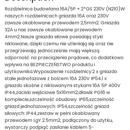
Rozdzielnica budowlana 16A/5P + 2*GS 230V (N210)W
naszych rozdzielnicach gniazda 16A oraz 230V
zawsze okablowane przewodem 2,5mm2. Gniazda
32A u nas zawsze okablowane przewodem
4mm2.Nasze gniazda siłowe posiadają styki
niklowane, dzięki czemu nie utleniają się oraz nie
przegrzewają. jednocześnie mają większą
odporność na przeciążenia prądowe, co dodatkowo
wpływa na BEZPIECZEŃSTWO produktu i
użytkownika.Wyposażenie rozdzielnicy:2 x gniazdo
stałe jednofazowe z bolcem 16A 230V IP54,1 x
gniazdo skośne z niklowanymi stykami 16A 5P 400V
IP44,zaciski wejściowe 5x16mm2,dławik PG16 w
komplecie,szczelność obudowy: IP65,szczelność
gniazd jednofazowych: IP54,szczelność gniazd
siłowych: IP44,zestaw w pełni okablowany
przewodem LgY 2.5mm2, podłączony do użytku,
wystarczy podpiąć zasilanie kablem 5-