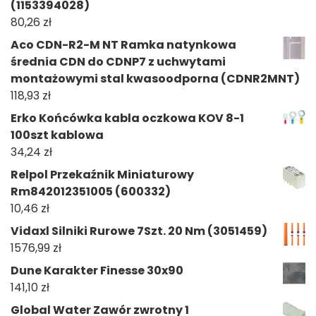
(1153394028)
80,26
zł
Aco CDN-R2-M NT Ramka natynkowa
średnia CDN do CDNP7 z uchwytami
montażowymi stal kwasoodporna (CDNR2MNT)
118,93
zł
Erko Końcówka kabla oczkowa KOV 8-1
100szt kablowa
34,24
zł
Relpol Przekaźnik Miniaturowy
Rm842012351005 (600332)
10,46
zł
Vidaxl Silniki Rurowe 7Szt. 20 Nm (3051459)
1576,99
zł
Dune Karakter Finesse 30x90
141,10
zł
Global Water Zawór zwrotny 1