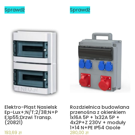
Sprawdź
Sprawdź
Elektro-Plast Nasielsk
Rozdzielnica budowlana
Ep-Lux+;N/T;2/38;N+P
przenośna z okienkiem
E;Ip55;Drzwi Transp.
1x16A 5P + 1x32A 5P +
(20821)
4x2P+Z 230V + moduły
1×14 N+PE IP54 Opole
909210002W PCE
193,69
zł
280,00
zł