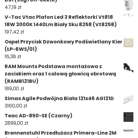
47,19
zł
V-Tac Vtac Plafon Led 3 Reflektorki Vt818
18W 3000K 1440Lm Biały Sku 8258 (Vt8258)
197,42
zł
Ospel Przycisk Dzwonkowy Podświetlany Kier
(ŁP-6WS/01)
16,38
zł
RAM Mounts Podstawa montażowa z
zaciskiem oraz 1 calową głowicą obrotową
(RAMB121BU)
189,00
zł
Simas Agile Podwójna Biała 121x46 AG121D
3160,00
zł
Teac AD-850-SE (Czarny)
2899,00
zł
Brennenstuhl Przedłużacz Primera-Line 2M