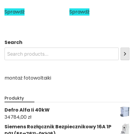
Sprawdź
Sprawdź
Search
montaż fotowoltaiki
Produkty
Defro Alfa Ii 40kW
34784,00
zł
Siemens Rozłącznik Bezpiecznikowy 16A 1P
D01 (5Sg7611-0Kk16)