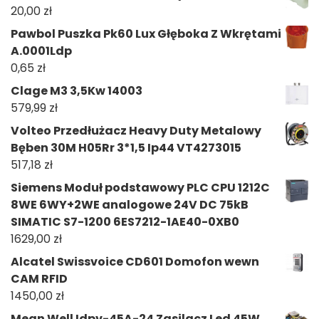
20,00
zł
Pawbol Puszka Pk60 Lux Głęboka Z Wkrętami
A.0001Ldp
0,65
zł
Clage M3 3,5Kw 14003
579,99
zł
Volteo Przedłużacz Heavy Duty Metalowy
Bęben 30M H05Rr 3*1,5 Ip44 VT4273015
517,18
zł
Siemens Moduł podstawowy PLC CPU 1212C
8WE 6WY+2WE analogowe 24V DC 75kB
SIMATIC S7-1200 6ES7212-1AE40-0XB0
1629,00
zł
Alcatel Swissvoice CD601 Domofon wewn
CAM RFID
1450,00
zł
Mean Well Idpv-45A-24 Zasilacz Led 45W