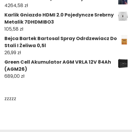
4264,58
zł
Karlik Gniazdo HDMI 2.0 Pojedyncze Srebrny
Metalik 7DHDMIBO3
105,58
zł
Bejca Bartek Bartosal Spray Odrdzewiacz Do
Stali I Żeliwa 0,5l
26,99
zł
Green Cell Akumulator AGM VRLA 12V 84Ah
(AGM26)
689,00
zł
zzzzz