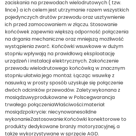
zaciskania na przewodach wielodrutowych ( tzw.
lince) a ich celem jest utrzymanie razem wszystkich
pojedynczych drutów przewodu oraz usztywnienie
ich przed zamocowaniem w złączu. Stosowanie
końcówek zapewnia większą odporność połączenia
na drgania mechaniczne oraz mniejszą możliwość
wystąpienia zwarć. Końcówki wsuwkowe w dużym
stopniu wpływają na prawidłową eksploatację
urządzeń i instalacji elektrycznych. Zakończenie
przewodu wielodrutowego końcówką w znacznym
stopniu ułatwia jego montaż. Łącząc wsuwkę z
nasuwką w prosty sposób uzyskuje się połączenie
dwóch odcinków przewodów. Zalety:wykonana z
mosiądzuwyprodukowane w Polscegwarancja
trwałego połączeniaWłaściwości:materiał:
mosiądzpokrycie: niecynowanesolidne
wykonanieZastosowanie:Końcówki konektorowe to
produkty dedykowane branży motoryzacyjnej, a
także wykorzystywane w sprzęcie AGD.