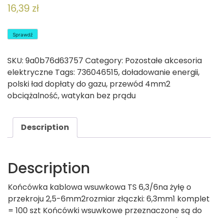
16,39
zł
Sprawdź
SKU:
9a0b76d63757
Category:
Pozostałe akcesoria
elektryczne
Tags:
736046515
,
doładowanie energii
,
polski ład dopłaty do gazu
,
przewód 4mm2
obciążalność
,
watykan bez prądu
Description
Description
Końcówka kablowa wsuwkowa TS 6,3/6na żyłę o
przekroju 2,5-6mm2rozmiar złączki: 6,3mm1 komplet
= 100 szt Końcówki wsuwkowe przeznaczone są do