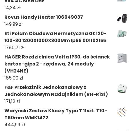
6kA AC MBN125E
14,34
zł
Rovus Handy Heater 106049037
149,99
zł
Eti Polam Obudowa Hermetyczna Gt 120-
100-30 1200X1000X300Mm Ip65 001102155
1786,71
zł
HAGER Rozdzielnica Volta IP30, do ścianek
karton-gips 2 - rzędowa, 24 moduły
(VH24NE)
165,00
zł
F&F Przekaźnik Jednokanałowy z
Jednokanałowym Nadajnikiem (RH-R1S1)
171,12
zł
Waryński Zestaw Kluczy Typu T 11szt. T10-
T60mm WMK1472
444,99
zł