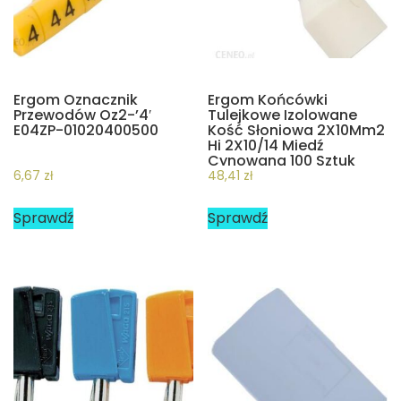
Ergom Oznacznik
Ergom Końcówki
Przewodów Oz2-’4′
Tulejkowe Izolowane
E04ZP-01020400500
Kość Słoniowa 2X10Mm2
Hi 2X10/14 Miedź
Cynowana 100 Sztuk
(E08KH-02020102601)
6,67
zł
48,41
zł
Sprawdź
Sprawdź