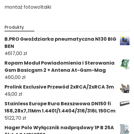
montaż fotowoltaiki
Produkty
B.PRO Gwoździarka pneumatyczna N130 BIG
BEN
4617,00
zł
Ropam Moduł Powiadomienia I Sterowania
Gsm Basicgsm 2 + Antena At-Gsm-Mag
460,00
zł
Prolink Exclusive Przewód 2xRCA/2xRCA 3m
49,00
zł
Stainless Europe Rura Bezszwowa DN150 fi
168,28x7,11Mm 1.4401/1.4404/316/316L 150Cm
5122,70
zł
Hager Polo Wyłącznik nadprądowy 1P B 25A