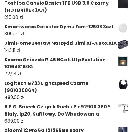
Toshiba Canvio Basics 1TB USB 3.0 Czarny
(HDTB410EK3AA)
215,00
zł
Smartwares Detektor Dymu Fsm-12503 3szt
309,00
zł
Jimi Home Zestaw Narzędzi Jimi X1-A Box X1A
143,11
zł
Scame Gniazdo Rj45 6Cat. Utp Evolution
101648160G
72,93
zł
Logitech G733 Lightspeed Czarne
(981000864)
499,00
zł
B.E.G. Brueck Czujnik Ruchu Pir 92900 360 °
Biały, Ip20, Sufitowy, Do Wbudowania
689,00
zł
Xiaomi 12 Pro 5G 12/256GB Szary