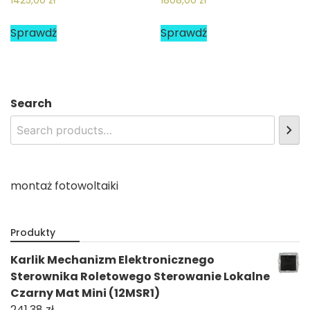
1425,00
zł
1808,00
zł
Sprawdź
Sprawdź
Search
montaż fotowoltaiki
Produkty
Karlik Mechanizm Elektronicznego
Sterownika Roletowego Sterowanie Lokalne
Czarny Mat Mini (12MSR1)
241,38
zł