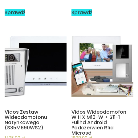
Sprawdź
Sprawdź
Vidos Zestaw
Vidos Wideodomofon
Wideodomofonu
Wifi X M10-W + S11-1
Natynkowego
Fullhd Android
(S35M690WS2)
Podczerwień Rfid
Microsd