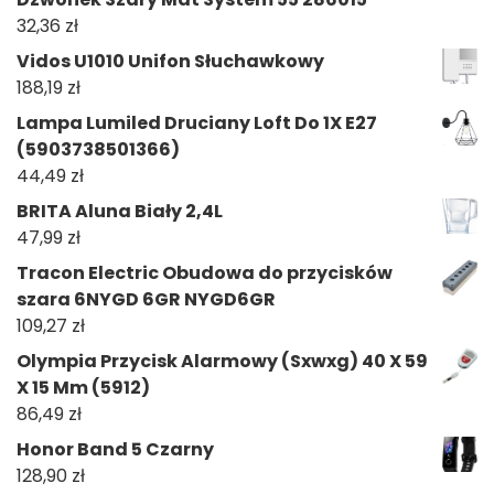
32,36
zł
Vidos U1010 Unifon Słuchawkowy
188,19
zł
Lampa Lumiled Druciany Loft Do 1X E27
(5903738501366)
44,49
zł
BRITA Aluna Biały 2,4L
47,99
zł
Tracon Electric Obudowa do przycisków
szara 6NYGD 6GR NYGD6GR
109,27
zł
Olympia Przycisk Alarmowy (Sxwxg) 40 X 59
X 15 Mm (5912)
86,49
zł
Honor Band 5 Czarny
128,90
zł