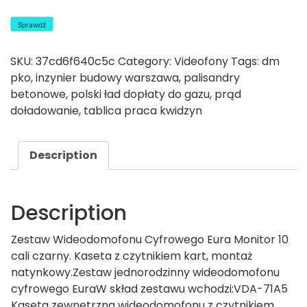
Sprawdź
SKU:
37cd6f640c5c
Category:
Videofony
Tags:
dm
pko
,
inzynier budowy warszawa
,
palisandry
betonowe
,
polski ład dopłaty do gazu
,
prąd
doładowanie
,
tablica praca kwidzyn
Description
Description
Zestaw Wideodomofonu Cyfrowego Eura Monitor 10
cali czarny. Kaseta z czytnikiem kart, montaż
natynkowy.Zestaw jednorodzinny wideodomofonu
cyfrowego EuraW skład zestawu wchodzi:VDA-71A5
Kaseta zewnętrzna wideodomofonu z czytnikiem