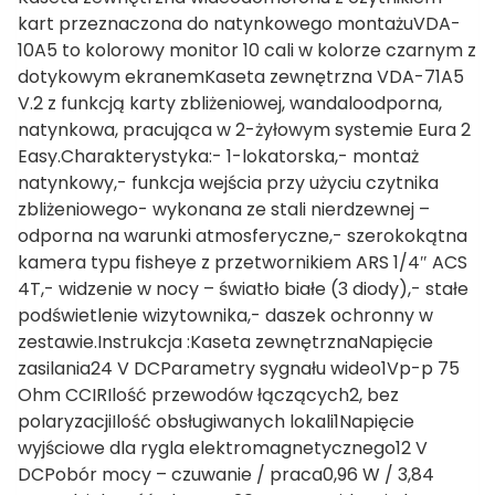
kart przeznaczona do natynkowego montażuVDA-
10A5 to kolorowy monitor 10 cali w kolorze czarnym z
dotykowym ekranemKaseta zewnętrzna VDA-71A5
V.2 z funkcją karty zbliżeniowej, wandaloodporna,
natynkowa, pracująca w 2-żyłowym systemie Eura 2
Easy.Charakterystyka:- 1-lokatorska,- montaż
natynkowy,- funkcja wejścia przy użyciu czytnika
zbliżeniowego- wykonana ze stali nierdzewnej –
odporna na warunki atmosferyczne,- szerokokątna
kamera typu fisheye z przetwornikiem ARS 1/4″ ACS
4T,- widzenie w nocy – światło białe (3 diody),- stałe
podświetlenie wizytownika,- daszek ochronny w
zestawie.Instrukcja :Kaseta zewnętrznaNapięcie
zasilania24 V DCParametry sygnału wideo1Vp-p 75
Ohm CCIRIlość przewodów łączących2, bez
polaryzacjiIlość obsługiwanych lokali1Napięcie
wyjściowe dla rygla elektromagnetycznego12 V
DCPobór mocy – czuwanie / praca0,96 W / 3,84