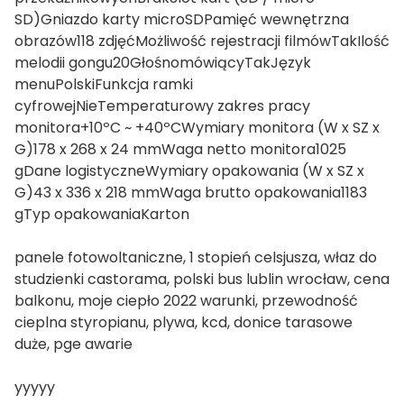
SD)Gniazdo karty microSDPamięć wewnętrzna
obrazów118 zdjęćMożliwość rejestracji filmówTakIlość
melodii gongu20GłośnomówiącyTakJęzyk
menuPolskiFunkcja ramki
cyfrowejNieTemperaturowy zakres pracy
monitora+10ºC ~ +40ºCWymiary monitora (W x SZ x
G)178 x 268 x 24 mmWaga netto monitora1025
gDane logistyczneWymiary opakowania (W x SZ x
G)43 x 336 x 218 mmWaga brutto opakowania1183
gTyp opakowaniaKarton
panele fotowoltaniczne, 1 stopień celsjusza, właz do
studzienki castorama, polski bus lublin wrocław, cena
balkonu, moje ciepło 2022 warunki, przewodność
cieplna styropianu, plywa, kcd, donice tarasowe
duże, pge awarie
yyyyy