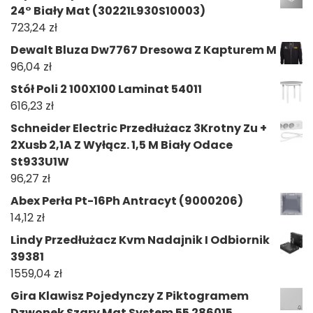
24° Biały Mat (30221L930S10003)
723,24
zł
Dewalt Bluza Dw7767 Dresowa Z Kapturem M
96,04
zł
Stół Poli 2 100X100 Laminat 54011
616,23
zł
Schneider Electric Przedłużacz 3Krotny Zu +
2Xusb 2,1A Z Wyłącz. 1,5 M Biały Odace
St933U1W
96,27
zł
Abex Perła Pt-16Ph Antracyt (9000206)
14,12
zł
Lindy Przedłużacz Kvm Nadajnik I Odbiornik
39381
1559,04
zł
Gira Klawisz Pojedynczy Z Piktogramem
Dzwonek Szary Mat System 55 286015