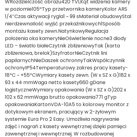
WRozdzielczość obrazu420 TVLKąt widzenia kamery
w poziomie105ºTyp przetwornika kameryKolor ARS
1/4″Czas aktywacji rygla1 ~ 99 sMateriał obudowyStal
nierdzewnaIlość wyjść przekaźnikowych1Sposób
montażu kasety zewn.NatynkowyRegulacja
położenia oka kameryNieOświetlenie nocne3 diody
LED – światło białeCzytnik zbliżeniowyTak (karta
zbliżeniowa, brelok)SzyfratorNieCzytnik lini
papilarnychNieDaszek ochronnyTakWspółczynnik
ochronyIP54Temperaturowy zakres pracy kasety-
18ºC ~ +55ºCWymiary kasety zewn. (W x SZ x G)182 x
93 x 44 mmWaga netto kasety660 gDane
logistyczneWymiary opakowania (W x SZ x G)202 x
102 x 62 mmWaga brutto opakowania771 gTyp
opakowaniaKartonVDA-10A5 to kolorowy monitor z
dotykowym ekranem, pracujący w 2-żyłowym
systemie Eura Pro 2 Easy. Umożliwia nagrywanie
zdjęć i nagrań z kasety wewnętrznej dzięki pamięci
zawenętrznej i wewnętrznej. W rozbudowanej