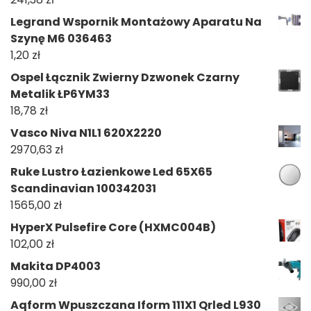
Legrand Wspornik Montażowy Aparatu Na
Szynę M6 036463
1,20
zł
Ospel Łącznik Zwierny Dzwonek Czarny
Metalik ŁP6YM33
18,78
zł
Vasco Niva N1L1 620X2220
2970,63
zł
Ruke Lustro Łazienkowe Led 65X65
Scandinavian 100342031
1565,00
zł
HyperX Pulsefire Core (HXMC004B)
102,00
zł
Makita DP4003
990,00
zł
Aqform Wpuszczana Iform 111X1 Qrled L930