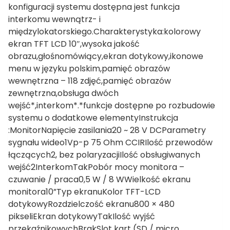
konfiguracji systemu dostępna jest funkcja
interkomu wewnątrz- i
międzylokatorskiego.Charakterystyka:kolorowy
ekran TFT LCD 10″,wysoka jakość
obrazu,głośnomówiący,ekran dotykowy,ikonowe
menu w języku polskim,pamięć obrazów
wewnętrzna – 118 zdjęć,pamięć obrazów
zewnętrzna,obsługa dwóch
wejść*,interkom*.*funkcje dostępne po rozbudowie
systemu o dodatkowe elementyInstrukcja
:MonitorNapięcie zasilania20 ~ 28 V DCParametry
sygnału wideo1Vp-p 75 Ohm CCIRIlość przewodów
łączących2, bez polaryzacjiIlość obsługiwanych
wejść2InterkomTakPobór mocy monitora –
czuwanie / praca0,5 W / 8 WWielkość ekranu
monitora10”Typ ekranuKolor TFT-LCD
dotykowyRozdzielczość ekranu800 × 480
pikseliEkran dotykowyTakIlość wyjść
przekaźnikowychBrakSlot kart (SD / micro