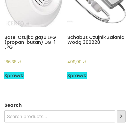
Satel Czujka gazu LPG
Schabus Czujnik Zalania
(propan-butan) DG-1
Wodą 300228
LPG
166,38
zł
409,00
zł
Sprawdź
Sprawdź
Search