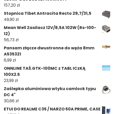
157,20
zł
Stopnica Tibet Antracita Recto 29,7/31,5
49,90
zł
Mean Well Zasilacz 12V/8,5A 102W (Rs-100-
12)
56,73
zł
Pansam złącze dwustronne do węża 8mm
A535321
6,99
zł
ONNLINE TAŚ.GTK-100MC z TABL ICzKĄ
100X2.5
23,99
zł
Zaślepka aluminiowa wtyku camlock typu
DC 4"
30,66
zł
ETUI DO REALME C35 / NARZO 50A PRIME, CASE