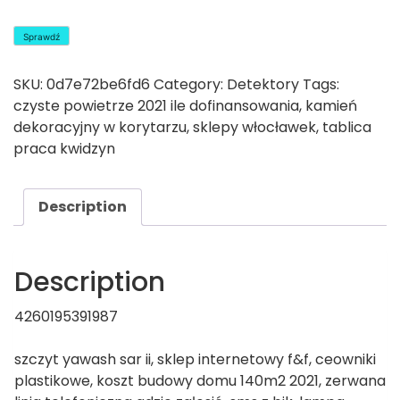
Sprawdź
SKU:
0d7e72be6fd6
Category:
Detektory
Tags:
czyste powietrze 2021 ile dofinansowania
,
kamień
dekoracyjny w korytarzu
,
sklepy włocławek
,
tablica
praca kwidzyn
Description
Description
4260195391987
szczyt yawash sar ii, sklep internetowy f&f, ceowniki
plastikowe, koszt budowy domu 140m2 2021, zerwana