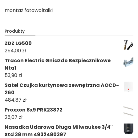
montaż fotowoltaiki
Produkty
ZDZ LG500
254,00
zł
Tracon Electric Gniazdo Bezpiecznikowe
Nta1
53,90
zł
Satel Czujka kurtynowa zewnętrzna AOCD-
260
484,87
zł
Proxxon 8x9 PRK23872
25,07
zł
Nasadka Udarowa Długa Milwaukee 3/4''
Std 38 mm 4932480397