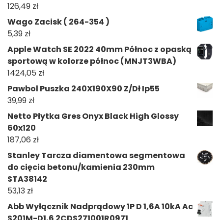
126,49
zł
Wago Zacisk ( 264-354 )
5,39
zł
Apple Watch SE 2022 40mm Północ z opaską
sportową w kolorze północ (MNJT3WBA)
1424,05
zł
Pawbol Puszka 240X190X90 Z/Dł Ip55
39,99
zł
Netto Płytka Gres Onyx Black High Glossy
60x120
187,06
zł
Stanley Tarcza diamentowa segmentowa
do cięcia betonu/kamienia 230mm
STA38142
53,13
zł
Abb Wyłącznik Nadprądowy 1P D 1,6A 10kA Ac
S201M-D1,6 2CDS271001R0971