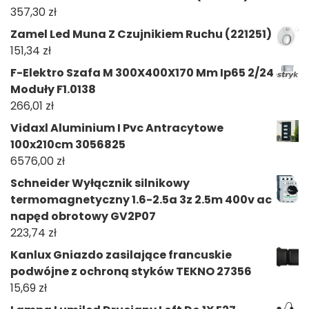
357,30
zł
Zamel Led Muna Z Czujnikiem Ruchu (221251)
151,34
zł
F-Elektro Szafa M 300X400X170 Mm Ip65 2/24
Moduły F1.0138
266,01
zł
Vidaxl Aluminium I Pvc Antracytowe
100x210cm 3056825
6576,00
zł
Schneider Wyłącznik silnikowy
termomagnetyczny 1.6-2.5a 3z 2.5m 400v ac
napęd obrotowy GV2P07
223,74
zł
Kanlux Gniazdo zasilające francuskie
podwójne z ochroną styków TEKNO 27356
15,69
zł