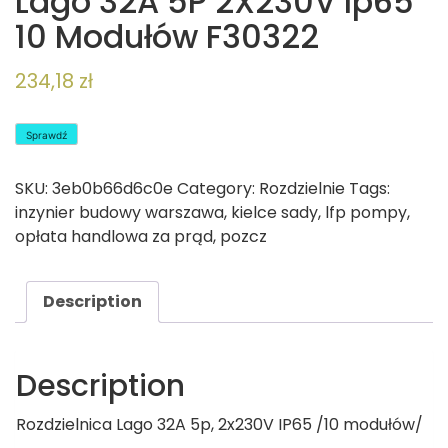
Lago 32A 5P 2X230V Ip65
10 Modułów F30322
234,18
zł
Sprawdź
SKU:
3eb0b66d6c0e
Category:
Rozdzielnie
Tags:
inzynier budowy warszawa
,
kielce sady
,
lfp pompy
,
opłata handlowa za prąd
,
pozcz
Description
Description
Rozdzielnica Lago 32A 5p, 2x230V IP65 /10 modułów/