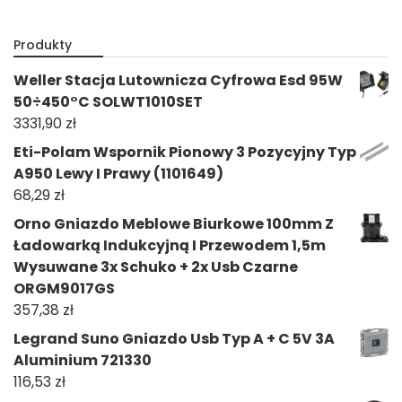
Produkty
Weller Stacja Lutownicza Cyfrowa Esd 95W
50÷450°C SOLWT1010SET
3331,90
zł
Eti-Polam Wspornik Pionowy 3 Pozycyjny Typ
A950 Lewy I Prawy (1101649)
68,29
zł
Orno Gniazdo Meblowe Biurkowe 100mm Z
Ładowarką Indukcyjną I Przewodem 1,5m
Wysuwane 3x Schuko + 2x Usb Czarne
ORGM9017GS
357,38
zł
Legrand Suno Gniazdo Usb Typ A + C 5V 3A
Aluminium 721330
116,53
zł