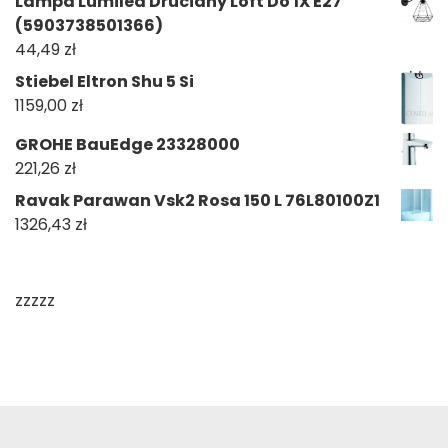
Lampa Lumiled Druciany Loft Do 1X E27
(5903738501366)
44,49
zł
Stiebel Eltron Shu 5 Si
1159,00
zł
GROHE BauEdge 23328000
221,26
zł
Ravak Parawan Vsk2 Rosa 150 L 76L80100Z1
1326,43
zł
zzzzz