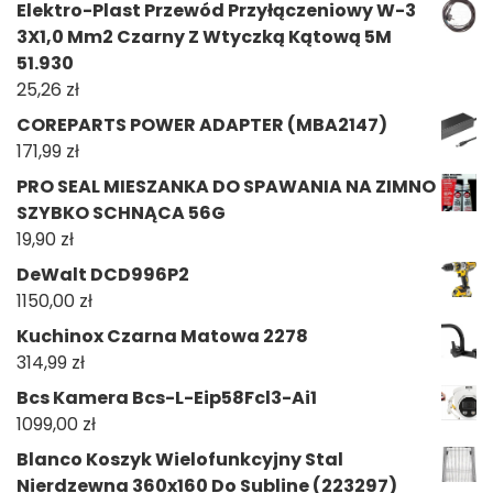
Elektro-Plast Przewód Przyłączeniowy W-3
3X1,0 Mm2 Czarny Z Wtyczką Kątową 5M
51.930
25,26
zł
COREPARTS POWER ADAPTER (MBA2147)
171,99
zł
PRO SEAL MIESZANKA DO SPAWANIA NA ZIMNO
SZYBKO SCHNĄCA 56G
19,90
zł
DeWalt DCD996P2
1150,00
zł
Kuchinox Czarna Matowa 2278
314,99
zł
Bcs Kamera Bcs-L-Eip58Fcl3-Ai1
1099,00
zł
Blanco Koszyk Wielofunkcyjny Stal
Nierdzewna 360x160 Do Subline (223297)