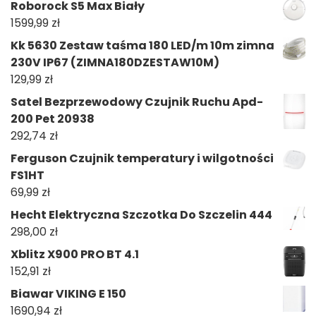
Roborock S5 Max Biały
1599,99
zł
Kk 5630 Zestaw taśma 180 LED/m 10m zimna
230V IP67 (ZIMNA180DZESTAW10M)
129,99
zł
Satel Bezprzewodowy Czujnik Ruchu Apd-
200 Pet 20938
292,74
zł
Ferguson Czujnik temperatury i wilgotności
FS1HT
69,99
zł
Hecht Elektryczna Szczotka Do Szczelin 444
298,00
zł
Xblitz X900 PRO BT 4.1
152,91
zł
Biawar VIKING E 150
1690,94
zł