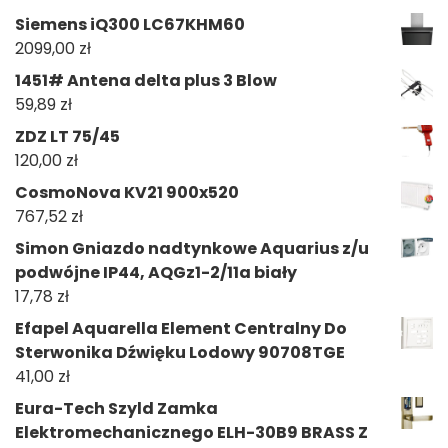
Siemens iQ300 LC67KHM60
2099,00
zł
1451# Antena delta plus 3 Blow
59,89
zł
ZDZ LT 75/45
120,00
zł
CosmoNova KV21 900x520
767,52
zł
Simon Gniazdo nadtynkowe Aquarius z/u
podwójne IP44, AQGz1-2/11a biały
17,78
zł
Efapel Aquarella Element Centralny Do
Sterwonika Dźwięku Lodowy 90708TGE
41,00
zł
Eura-Tech Szyld Zamka
Elektromechanicznego ELH-30B9 BRASS Z