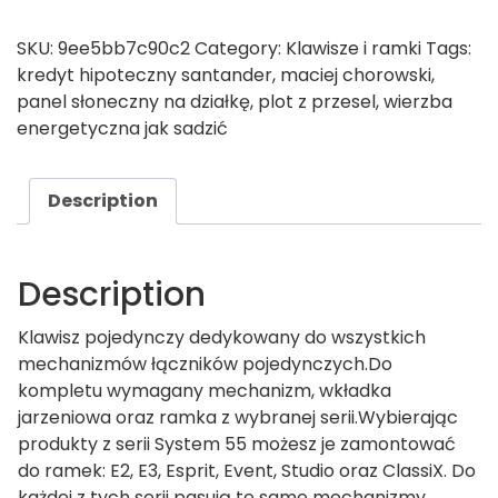
SKU:
9ee5bb7c90c2
Category:
Klawisze i ramki
Tags:
kredyt hipoteczny santander
,
maciej chorowski
,
panel słoneczny na działkę
,
plot z przesel
,
wierzba
energetyczna jak sadzić
Description
Description
Klawisz pojedynczy dedykowany do wszystkich
mechanizmów łączników pojedynczych.Do
kompletu wymagany mechanizm, wkładka
jarzeniowa oraz ramka z wybranej serii.Wybierając
produkty z serii System 55 możesz je zamontować
do ramek: E2, E3, Esprit, Event, Studio oraz ClassiX. Do
każdej z tych serii pasują te same mechanizmy,