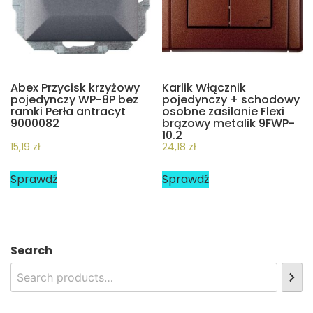
Abex Przycisk krzyżowy
Karlik Włącznik
pojedynczy WP-8P bez
pojedynczy + schodowy
ramki Perła antracyt
osobne zasilanie Flexi
9000082
brązowy metalik 9FWP-
10.2
15,19
zł
24,18
zł
Sprawdź
Sprawdź
Search