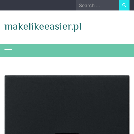
Skip
Search
to
for:
content
makelikeeasier.pl