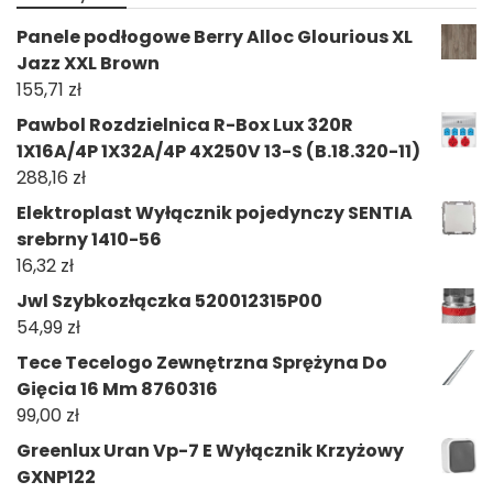
Panele podłogowe Berry Alloc Glourious XL
Jazz XXL Brown
155,71
zł
Pawbol Rozdzielnica R-Box Lux 320R
1X16A/4P 1X32A/4P 4X250V 13-S (B.18.320-11)
288,16
zł
Elektroplast Wyłącznik pojedynczy SENTIA
srebrny 1410-56
16,32
zł
Jwl Szybkozłączka 520012315P00
54,99
zł
Tece Tecelogo Zewnętrzna Sprężyna Do
Gięcia 16 Mm 8760316
99,00
zł
Greenlux Uran Vp-7 E Wyłącznik Krzyżowy
GXNP122