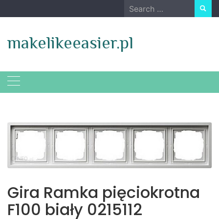
Skip
Search
to
for:
content
makelikeeasier.pl
Gira Ramka pięciokrotna
F100 biały 0215112