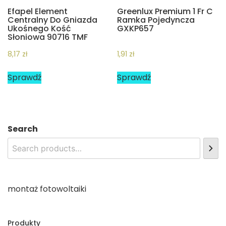
Efapel Element
Greenlux Premium 1 Fr C
Centralny Do Gniazda
Ramka Pojedyncza
Ukośnego Kość
GXKP657
Słoniowa 90716 TMF
8,17
zł
1,91
zł
Sprawdź
Sprawdź
Search
montaż fotowoltaiki
Produkty