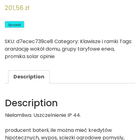
201,56
zł
Sprawdź
SKU:
d7ecec739ce8
Category:
Klawisze i ramki
Tags:
aranżację wokół domu
,
grupy taryfowe enea
,
promika solar opinie
Description
Description
Niełamliwa. Uszczelnienie IP 44.
producent baterii, ile można mieć kredytów
hipotecznych, wypos, sciezki ogrodowe pomysly,