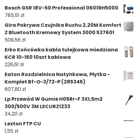
Bosch GSR 18V-50 Professional 06019H5000
785,51
zł
Gira Pokrywa Czujnika Ruchu 2,20M Komfort
Z Bluetooth Kremowy System 3000 537601
509,56
zł
Erko Końcówka kabla tulejkowa miedziana
KCR 10-150 10szt kablowa
228,61
zł
Eaton Rozdzielnica Natynkowa, Płytka -
Komplet Bf-O-3/72-P (285345)
607,80
zł
Lp Przewód W Gumie H05Rr-F 3X1,5m2
300/500V 3M LECURZ1233
34,20
zł
Lexton FTP CU
1,55
zł