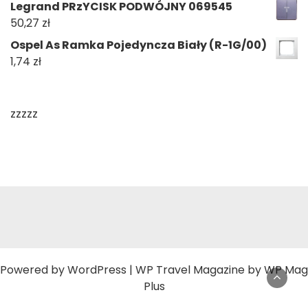
Legrand PRzYCISK PODWÓJNY 069545
50,27
zł
Ospel As Ramka Pojedyncza Biały (R-1G/00)
1,74
zł
zzzzz
Powered by
WordPress
|
WP Travel Magazine by WP Mag
Plus