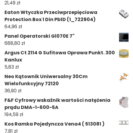
21,49
zł
Eaton Wtyczka Przeciwprzepięciowa
Protection Box 1 Din Pb1D (1_722904)
64,96
zł
Panel Operatorski Gl070E 7"
688,80
zł
Argus Ct 2114 G Sufitowa Oprawa Punkt. 300
Kanlux
5,83
zł
Neo Kątownik Uniwersalny 30Cm
Wielofunkcyjny 72120
36,90
zł
F&F Cyfrowy wskaźnik wartości natężenia
prądu DMA-1-600-5A
194,59
zł
Kos Ramka Pojedyncza Vena4 ( 513081 )
7,81
zł