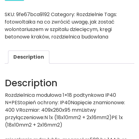
SKU:
9fe67bca9192
Category:
Rozdzielnie
Tags:
fotowoltaika na co zwrócić uwagę
,
jak zostać
wolontariuszem w szpitalu dziecięcym
,
kręgi
betonowe kraków
,
rozdzielnica budowlana
Description
Description
Rozdzielnica modułowa 1×18 podtynkowa IP40
N+PEStopień ochrony: IP40Napięcie znamionowe:
400 VRozmiar: 409x260x95 mmListwy
przyłączeniowe:N 1x (18x10mm2 + 2x16mm2)PE 1x
(18x10mm2 + 2x16mm2)