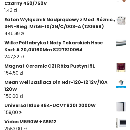
Czarny 450/750V
1,43
zł
Eaton Wyłącznik Nadprądowy z Mod. Różnic.,
3+N-Bieg. Mrb6-10/3N/C/003-A (120658)
446,99
zł
Wilke Półfabrykat Noży Tokarskich Hsse
Kszt.A 20,0X160Mm 8227810064
247,32
zł
Magnat Ceramic C21 Róża Pustyni 5L
154,50
zł
Mean Well Zasilacz Din Ndr-120-12 12V/10A
120W
150,00
zł
Universal Blue 464-UCVT9301 2000W
159,00
zł
Vidos M690W + S561Z
2583,00
zł