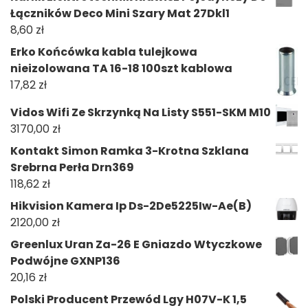
Łączników Deco Mini Szary Mat 27Dkl1
8,60
zł
Erko Końcówka kabla tulejkowa
nieizolowana TA 16-18 100szt kablowa
17,82
zł
Vidos Wifi Ze Skrzynką Na Listy S551-SKM M10
3170,00
zł
Kontakt Simon Ramka 3-Krotna Szklana
Srebrna Perła Drn369
118,62
zł
Hikvision Kamera Ip Ds-2De5225Iw-Ae(B)
2120,00
zł
Greenlux Uran Za-26 E Gniazdo Wtyczkowe
Podwójne GXNP136
20,16
zł
Polski Producent Przewód Lgy H07V-K 1,5