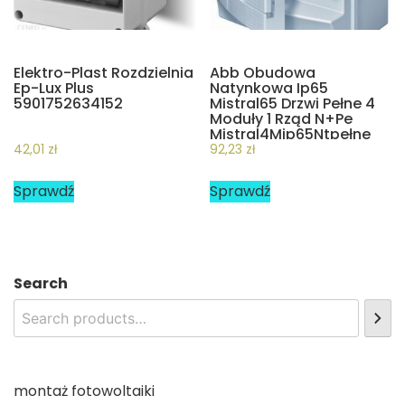
Elektro-Plast Rozdzielnia
Abb Obudowa
Ep-Lux Plus
Natynkowa Ip65
5901752634152
Mistral65 Drzwi Pełne 4
Moduły 1 Rząd N+Pe
Mistral4Mip65Ntpełne
42,01
zł
92,23
zł
Sprawdź
Sprawdź
Search
montaż fotowoltaiki