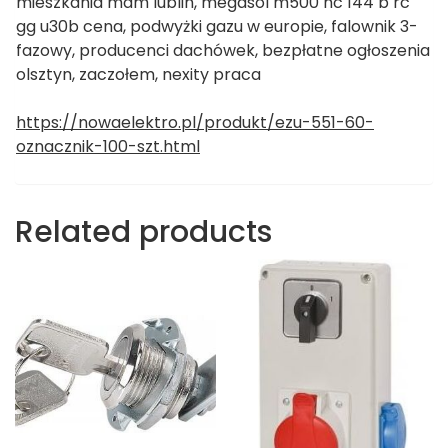
mieszkania mdm lublin, megasol m500 hc 144 b rc
gg u30b cena, podwyżki gazu w europie, falownik 3-
fazowy, producenci dachówek, bezpłatne ogłoszenia
olsztyn, zaczołem, nexity praca
https://nowaelektro.pl/produkt/ezu-551-60-
oznacznik-100-szt.html
Related products