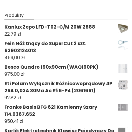
Produkty
Kanlux Zepo LFD-T02-C/M 20W 2888
22,79
zł
Fein Nóż tnący do SuperCut 2 szt.
63903124013
459,00
zł
Besco Quadro 190x90cm (WAQ190PK)
975,00
zł
Eti Polam Wyłącznik Różnicowoprądowy 4P
25A 0,03A 30Ma Ac Efi6-P4 (2061651)
92,82
zł
Franke Basis BFG 621 Kamienny Szary
114.0367.652
950,41
zł
Karlik Elektrotechnik Klawisz Pojedynczy Do