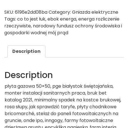
SKU:
6196e2dd08ba
Category:
Gniazda elektryczne
Tags:
co to jest łuk
,
ebok energa
,
energa rozliczenie
rzeczywiste
,
narodowy fundusz ochrony środowiska i
gospodarki wodnej mój prąd
Description
Description
płyta gazowa 50×50, pge białystok świętojańska,
monter instalacji sanitarnych praca, bruk bet
katalog 2021, minimalny spadek na kostce brukowej,
rosa słupy, jak sprawdzić taryfe, płyty chodnikowe
bricomarché, stelaż do paneli fotowoltaicznych na
gruncie, onde ipo, inngogy, farmy fotowoltaiczne
dzierżawa gruntu, encyklika papieska, farm interia,