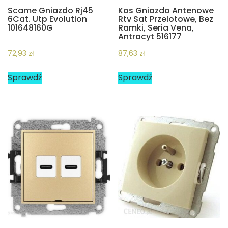
Scame Gniazdo Rj45
Kos Gniazdo Antenowe
6Cat. Utp Evolution
Rtv Sat Przelotowe, Bez
101648160G
Ramki, Seria Vena,
Antracyt 516177
72,93
zł
87,63
zł
Sprawdź
Sprawdź