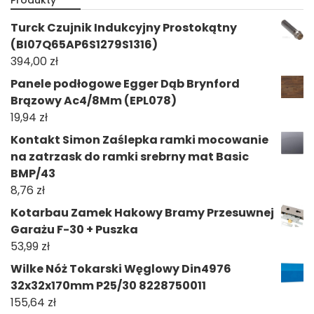
Turck Czujnik Indukcyjny Prostokątny
(BI07Q65AP6S1279S1316)
394,00
zł
Panele podłogowe Egger Dąb Brynford
Brązowy Ac4/8Mm (EPL078)
19,94
zł
Kontakt Simon Zaślepka ramki mocowanie
na zatrzask do ramki srebrny mat Basic
BMP/43
8,76
zł
Kotarbau Zamek Hakowy Bramy Przesuwnej
Garażu F-30 + Puszka
53,99
zł
Wilke Nóż Tokarski Węglowy Din4976
32x32x170mm P25/30 8228750011
155,64
zł