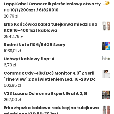
Lapp Kabel Oznacznik pierścieniowy otwarty
PC 10/1 /200szt./ 61820910
20,79
zł
Erko Końcówka kabla tulejkowa miedziana
KCR 16-400 1szt kablowa
2842,79
zł
Redmi Note 11S 6/64GB Szary
1039,01
zł
Uchwyt kablowy flop-4
6,73
zł
Commax Cdv-43K(Dc) Monitor 4,3" Z Serii
"Fine View" Z Doświetleniem Led, 16-28V Dc
602,95
zł
V33 Lazura Ochronna Expert Grafit 2,5l
267,00
zł
Erko złączka kablowa redukcyjna tulejkowa
miedziana KLR 95-70 1szt