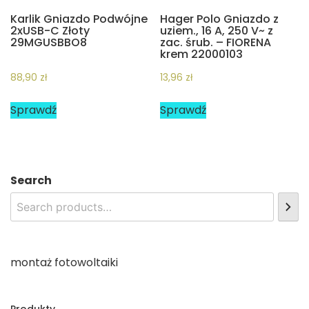
Karlik Gniazdo Podwójne
Hager Polo Gniazdo z
2xUSB-C Złoty
uziem., 16 A, 250 V~ z
29MGUSBBO8
zac. śrub. – FIORENA
krem 22000103
88,90
zł
13,96
zł
Sprawdź
Sprawdź
Search
montaż fotowoltaiki
Produkty