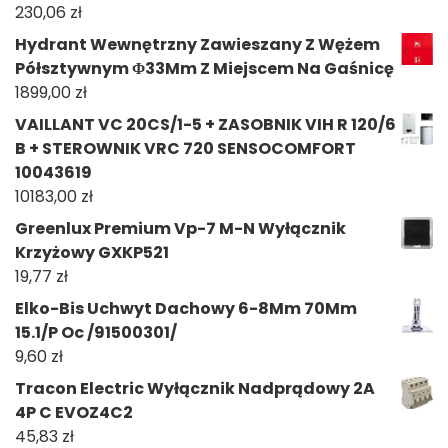
230,06
zł
Hydrant Wewnętrzny Zawieszany Z Wężem
Półsztywnym Φ33Mm Z Miejscem Na Gaśnicę
1899,00
zł
VAILLANT VC 20CS/1-5 + ZASOBNIK VIH R 120/6
B + STEROWNIK VRC 720 SENSOCOMFORT
10043619
10183,00
zł
Greenlux Premium Vp-7 M-N Wyłącznik
Krzyżowy GXKP521
19,77
zł
Elko-Bis Uchwyt Dachowy 6-8Mm 70Mm
15.1/P Oc /91500301/
9,60
zł
Tracon Electric Wyłącznik Nadprądowy 2A
4P C EVOZ4C2
45,83
zł