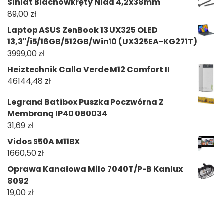
Siniat Blachowkręty Nida 4,2x38mm
89,00
zł
Laptop ASUS ZenBook 13 UX325 OLED
13,3"/i5/16GB/512GB/Win10 (UX325EA-KG271T)
3999,00
zł
Heiztechnik Calla Verde M12 Comfort II
46144,48
zł
Legrand Batibox Puszka Poczwórna Z
Membraną IP40 080034
31,69
zł
Vidos S50A M11BX
1660,50
zł
Oprawa Kanałowa Milo 7040T/P-B Kanlux
8092
19,00
zł