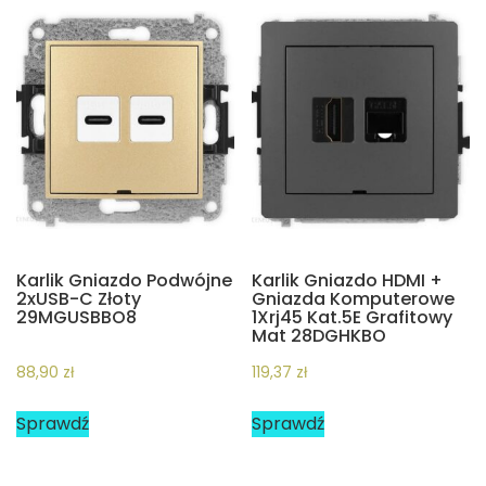
Karlik Gniazdo Podwójne
Karlik Gniazdo HDMI +
2xUSB-C Złoty
Gniazda Komputerowe
29MGUSBBO8
1Xrj45 Kat.5E Grafitowy
Mat 28DGHKBO
88,90
zł
119,37
zł
Sprawdź
Sprawdź