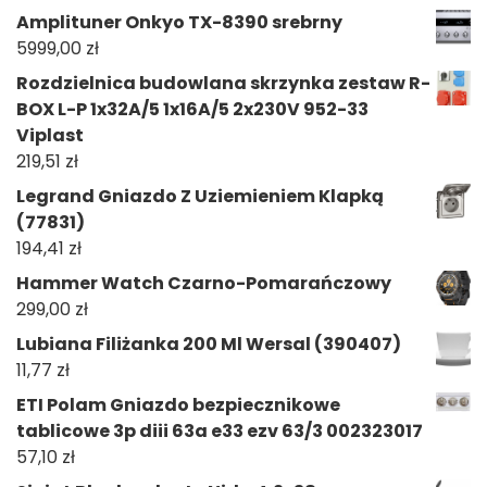
Amplituner Onkyo TX-8390 srebrny
5999,00
zł
Rozdzielnica budowlana skrzynka zestaw R-
BOX L-P 1x32A/5 1x16A/5 2x230V 952-33
Viplast
219,51
zł
Legrand Gniazdo Z Uziemieniem Klapką
(77831)
194,41
zł
Hammer Watch Czarno-Pomarańczowy
299,00
zł
Lubiana Filiżanka 200 Ml Wersal (390407)
11,77
zł
ETI Polam Gniazdo bezpiecznikowe
tablicowe 3p diii 63a e33 ezv 63/3 002323017
57,10
zł