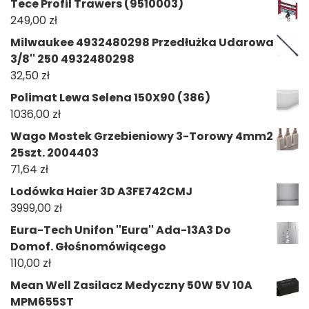
Tece Profil Trawers (9510003)
249,00
zł
Milwaukee 4932480298 Przedłużka Udarowa
3/8'' 250 4932480298
32,50
zł
Polimat Lewa Selena 150X90 (386)
1036,00
zł
Wago Mostek Grzebieniowy 3-Torowy 4mm2
25szt. 2004403
71,64
zł
Lodówka Haier 3D A3FE742CMJ
3999,00
zł
Eura-Tech Unifon ''Eura'' Ada-13A3 Do
Domof. Głośnomówiącego
110,00
zł
Mean Well Zasilacz Medyczny 50W 5V 10A
MPM655ST