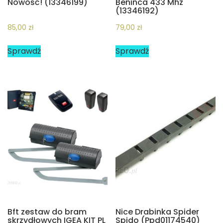
Nowość! (13346199)
Beninca 433 Mhz
(13346192)
85,00
zł
79,00
zł
Sprawdź
Sprawdź
Bft zestaw do bram
Nice Drabinka Spider
skrzydłowych IGEA KIT PL
Spido (Ppd01174540)