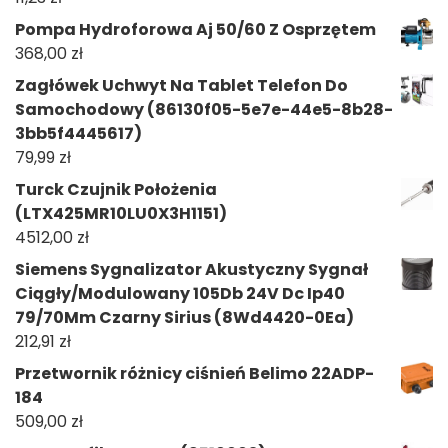
Pompa Hydroforowa Aj 50/60 Z Osprzętem
368,00
zł
Zagłówek Uchwyt Na Tablet Telefon Do
Samochodowy (86130f05-5e7e-44e5-8b28-
3bb5f4445617)
79,99
zł
Turck Czujnik Położenia
(LTX425MR10LU0X3H1151)
4512,00
zł
Siemens Sygnalizator Akustyczny Sygnał
Ciągły/Modulowany 105Db 24V Dc Ip40
79/70Mm Czarny Sirius (8Wd4420-0Ea)
212,91
zł
Przetwornik różnicy ciśnień Belimo 22ADP-
184
509,00
zł