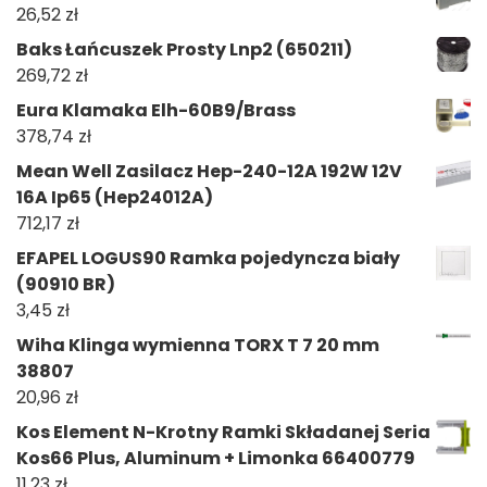
26,52
zł
Baks Łańcuszek Prosty Lnp2 (650211)
269,72
zł
Eura Klamaka Elh-60B9/Brass
378,74
zł
Mean Well Zasilacz Hep-240-12A 192W 12V
16A Ip65 (Hep24012A)
712,17
zł
EFAPEL LOGUS90 Ramka pojedyncza biały
(90910 BR)
3,45
zł
Wiha Klinga wymienna TORX T 7 20 mm
38807
20,96
zł
Kos Element N-Krotny Ramki Składanej Seria
Kos66 Plus, Aluminum + Limonka 66400779
11,23
zł