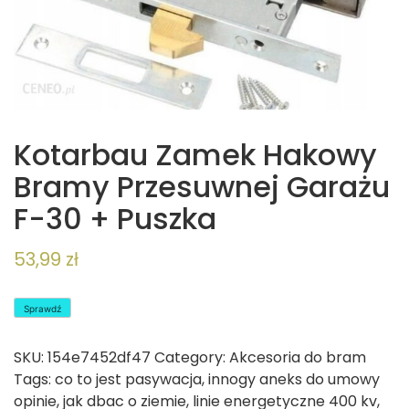
Kotarbau Zamek Hakowy
Bramy Przesuwnej Garażu
F-30 + Puszka
53,99
zł
Sprawdź
SKU:
154e7452df47
Category:
Akcesoria do bram
Tags:
co to jest pasywacja
,
innogy aneks do umowy
opinie
,
jak dbac o ziemie
,
linie energetyczne 400 kv
,