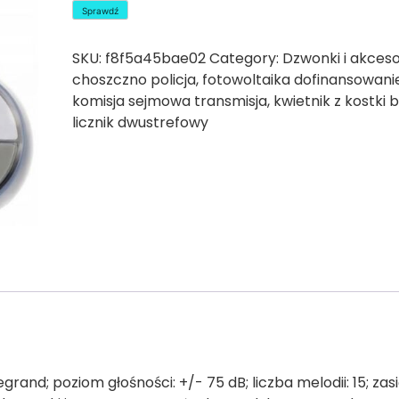
Sprawdź
SKU:
f8f5a45bae02
Category:
Dzwonki i akceso
choszczno policja
,
fotowoltaika dofinansowani
komisja sejmowa transmisja
,
kwietnik z kostki 
licznik dwustrefowy
d; poziom głośności: +/- 75 dB; liczba melodii: 15; zas