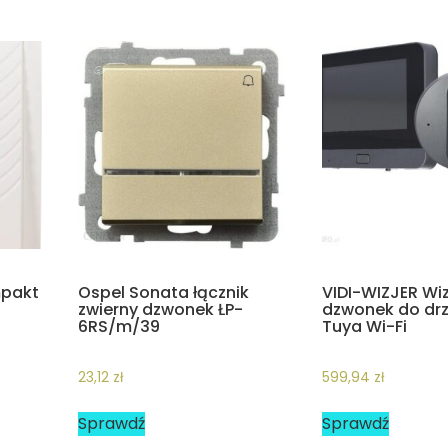
mpakt
Ospel Sonata łącznik
VIDI-WIZJER Wiz
zwierny dzwonek ŁP-
dzwonek do dr
6RS/m/39
Tuya Wi-Fi
23,12
zł
599,94
zł
Sprawdź
Sprawdź