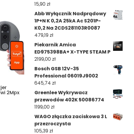
15,90
zł
Abb Wyłącznik Nadprądowy
1P+N K 0,2A 25kA Ac S201P-
K0,2 Na 2CDS281103R0087
479,19
zł
Piekarnik Amica
ED975398BA+ X-TYPE STEAM P
2199,00
zł
Bosch GSB 12V-35
Professional 06019J9002
645,74
zł
jer
zwi 2Mpx
Greenlee Wykrywacz
przewodów 402K 50086774
1199,00
zł
WAGO złączka zaciskowa 3 L
przezroczysta
105,39
zł