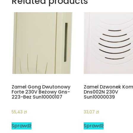
Related products
Zamel Gong Dwutonowy
Zamel Dzwonek Ko
Forte 230V Beżowy Gns-
Dns002N 230V
223-Bez Sun10000107
Sun10000039
55,43
zł
33,07
zł
Sprawdź
Sprawdź