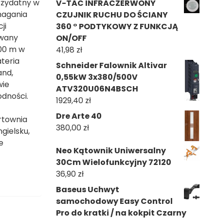
rzydatny w
V-TAC INFRACZERWONY
magania
CZUJNIK RUCHU DO ŚCIANY
ji
360 ° PODTYKOWY Z FUNKCJĄ
owany
ON/OFF
100 m w
41,98
zł
ateria
Schneider Falownik Altivar
and,
0,55kW 3x380/500V
wie
ATV320U06N4BSCH
dności.
1929,40
zł
Dre Arte 40
rtownia
380,00
zł
gielsku,
e
Neo Kątownik Uniwersalny
30Cm Wielofunkcyjny 72120
36,90
zł
Baseus Uchwyt
samochodowy Easy Control
Pro do kratki / na kokpit Czarny