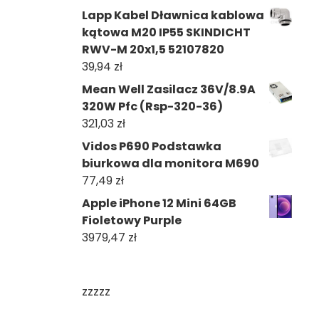
Lapp Kabel Dławnica kablowa
kątowa M20 IP55 SKINDICHT
RWV-M 20x1,5 52107820
39,94
zł
Mean Well Zasilacz 36V/8.9A
320W Pfc (Rsp-320-36)
321,03
zł
Vidos P690 Podstawka
biurkowa dla monitora M690
77,49
zł
Apple iPhone 12 Mini 64GB
Fioletowy Purple
3979,47
zł
zzzzz