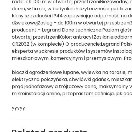
radio: ok. 100 m w otwartej przestrzeniNiezawodny
domu, w firmie, w budynkach użyteczności public
klasy szczelności IP44 zapewniając odporność na deszc
dźwiękowejZasięg – do 100m w otwartej przestrzen
producent – Legrand Dane techniczne:Poziom głośnośc
otwartej przestrzeniKolor: antracytZasilanie:odbiorni
CR2032 (w komplecie) O producencie:Legrand Polsk
eksperta w zakresie produktów i systemów instalac
mieszkaniowym, komercyjnym i przemysłowym. Produk
bloczki ogrodzeniowe łupane, wylewka na tarasie, mi
elektryczna połczyńska, chwilówki gdańsk, mieszkani
prąd jednofazowy a trójfazowy cena, maksymalny wi
mikroinstalacji online, przepraszam definicja, jak od
yyyyy