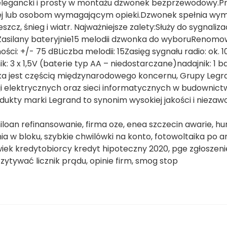
, elegancki i prosty w montażu dzwonek bezprzewodowy.P
znej lub osobom wymagającym opieki.Dzwonek spełnia wy
z, śnieg i wiatr. Najważniejsze zalety:Służy do sygnalizac
iZasilany bateryjnie15 melodii dzwonka do wyboruRenom
i: +/- 75 dBLiczba melodii: 15Zasięg sygnału radio: ok. 
k: 3 x 1,5V (baterie typ AA – niedostarczane)nadajnik: 1 b
a jest częścią międzynarodowego koncernu, Grupy Legr
ji elektrycznych oraz sieci informatycznych w budownict
ty marki Legrand to synonim wysokiej jakości i niezawo
loan refinansowanie, firma oze, enea szczecin awarie, hu
a w bloku, szybkie chwilówki na konto, fotowoltaika po an
ek kredytobiorcy kredyt hipoteczny 2020, pge zgłoszeni
czytywać licznik prądu, opinie firm, smog stop