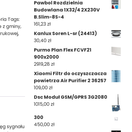
Pawbol Rozdzielnia
Budowlana 1X32/4 2X230V
B.Slim-8S-4
ria
Tags:
161,23
zł
e z gminy
,
brukowej
,
Kanlux Soren L-sr (24413)
30,40
zł
Purmo Plan Flex FCVF21
900x2000
2919,28
zł
Xiaomi Filtr do oczyszczacza
powietrza Air Purifier 2 36257
109,00
zł
Dsc Moduł GSM/GPRS 3G2080
1015,00
zł
300
450,00
zł
ięg sygnału