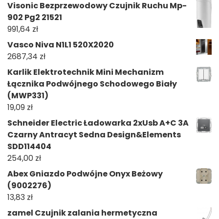
Visonic Bezprzewodowy Czujnik Ruchu Mp-
902 Pg2 21521
991,64
zł
Vasco Niva N1L1 520X2020
2687,34
zł
Karlik Elektrotechnik Mini Mechanizm
Łącznika Podwójnego Schodowego Biały
(MWP331)
19,09
zł
Schneider Electric Ładowarka 2xUsb A+C 3A
Czarny Antracyt Sedna Design&Elements
SDD114404
254,00
zł
Abex Gniazdo Podwójne Onyx Beżowy
(9002276)
13,83
zł
zamel Czujnik zalania hermetyczna