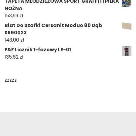
TAPETA MŁODZIEŻOWA SPORT GRAFFITI PIŁKA
NOŻNA
153,99
zł
Blat Do Szafki Cersanit Moduo 80 Dąb
S590023
143,00
zł
F&F Licznik 1-fazowy LE-01
135,62
zł
zzzzz