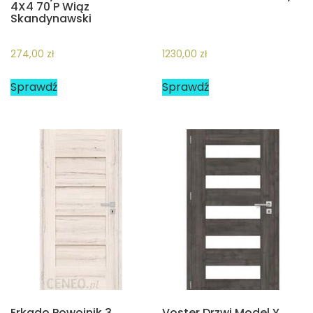
4X4 70 P Wiąz
Skandynawski
274,00
zł
1230,00
zł
Sprawdź
Sprawdź
Erkado Powojnik 3
Voster Drzwi Model Y