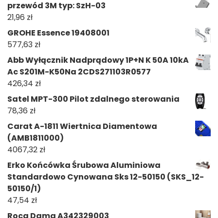
przewód 3M typ: SzH-03
21,96
zł
GROHE Essence 19408001
577,63
zł
Abb Wyłącznik Nadprądowy 1P+N K 50A 10kA
Ac S201M-K50Na 2CDS271103R0577
426,34
zł
Satel MPT-300 Pilot zdalnego sterowania
78,36
zł
Carat A-1811 Wiertnica Diamentowa
(AMB1811000)
4067,32
zł
Erko Końcówka Śrubowa Aluminiowa
Standardowo Cynowana Sks 12-50150 (SKS_12-
50150/1)
47,54
zł
Roca Dama A342329003