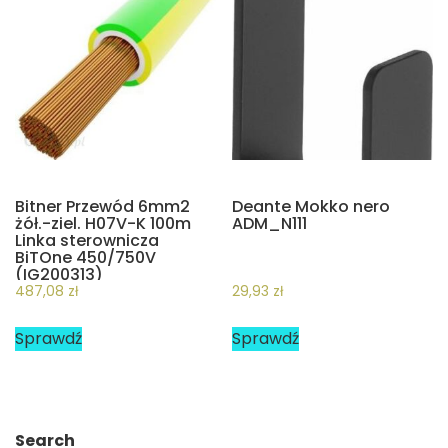
Bitner Przewód 6mm2
Deante Mokko nero
żół.-ziel. H07V-K 100m
ADM_N111
Linka sterownicza
BiTOne 450/750V
(IG200313)
487,08
zł
29,93
zł
Sprawdź
Sprawdź
Search