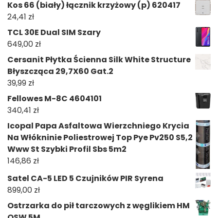
Kos 66 (biały) łącznik krzyżowy (p) 620417
24,41
zł
TCL 30E Dual SIM Szary
649,00
zł
Cersanit Płytka Ścienna Silk White Structure
Błyszcząca 29,7X60 Gat.2
39,99
zł
Fellowes M-8C 4604101
340,41
zł
Icopal Papa Asfaltowa Wierzchniego Krycia
Na Włókninie Poliestrowej Top Pye Pv250 S5,2
Www St Szybki Profil Sbs 5m2
146,86
zł
Satel CA-5 LED 5 Czujników PIR Syrena
899,00
zł
Ostrzarka do pił tarczowych z węglikiem HM
OSW 5M