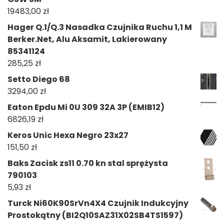
19483,00
zł
Hager Q.1/Q.3 Nasadka Czujnika Ruchu 1,1 M
Berker.Net, Alu Aksamit, Lakierowany
85341124
285,25
zł
Setto Diego 68
3294,00
zł
Eaton Epdu Mi 0U 309 32A 3P (EMIB12)
6826,19
zł
Keros Unic Hexa Negro 23x27
151,50
zł
Baks Zacisk zs11 0.70 kn stal sprężysta
790103
5,93
zł
Turck Ni60K90SrVn4X4 Czujnik Indukcyjny
Prostokątny (BI2Q10SAZ31X02SB4TS1597)