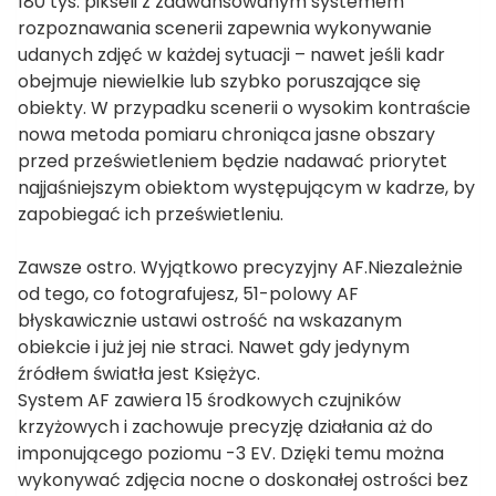
180 tys. pikseli z zaawansowanym systemem
rozpoznawania scenerii zapewnia wykonywanie
udanych zdjęć w każdej sytuacji – nawet jeśli kadr
obejmuje niewielkie lub szybko poruszające się
obiekty. W przypadku scenerii o wysokim kontraście
nowa metoda pomiaru chroniąca jasne obszary
przed prześwietleniem będzie nadawać priorytet
najjaśniejszym obiektom występującym w kadrze, by
zapobiegać ich prześwietleniu.
Zawsze ostro. Wyjątkowo precyzyjny AF.Niezależnie
od tego, co fotografujesz, 51-polowy AF
błyskawicznie ustawi ostrość na wskazanym
obiekcie i już jej nie straci. Nawet gdy jedynym
źródłem światła jest Księżyc.
System AF zawiera 15 środkowych czujników
krzyżowych i zachowuje precyzję działania aż do
imponującego poziomu -3 EV. Dzięki temu można
wykonywać zdjęcia nocne o doskonałej ostrości bez