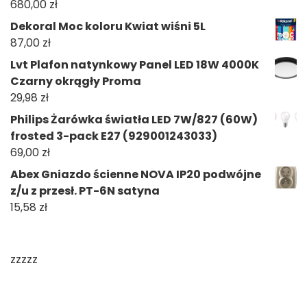
680,00
zł
Dekoral Moc koloru Kwiat wiśni 5L
87,00
zł
Lvt Plafon natynkowy Panel LED 18W 4000K
Czarny okrągły Proma
29,98
zł
Philips Żarówka światła LED 7W/827 (60W)
frosted 3-pack E27 (929001243033)
69,00
zł
Abex Gniazdo ścienne NOVA IP20 podwójne
z/u z przesł. PT-6N satyna
15,58
zł
zzzzz