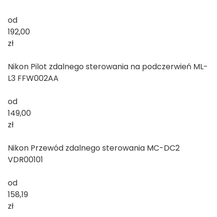
od
192,00
zł
Nikon Pilot zdalnego sterowania na podczerwień ML-
L3 FFW002AA
od
149,00
zł
Nikon Przewód zdalnego sterowania MC-DC2
VDR00101
od
158,19
zł