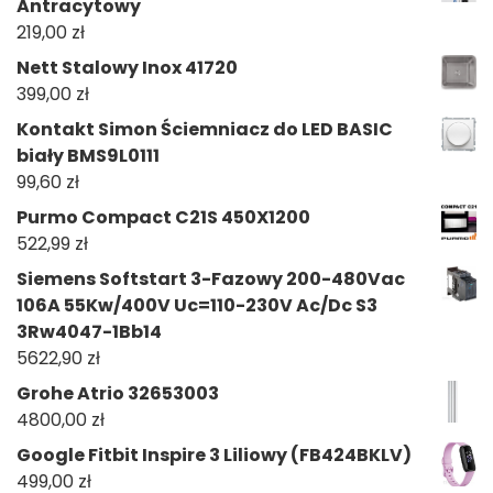
Antracytowy
219,00
zł
Nett Stalowy Inox 41720
399,00
zł
Kontakt Simon Ściemniacz do LED BASIC
biały BMS9L0111
99,60
zł
Purmo Compact C21S 450X1200
522,99
zł
Siemens Softstart 3-Fazowy 200-480Vac
106A 55Kw/400V Uc=110-230V Ac/Dc S3
3Rw4047-1Bb14
5622,90
zł
Grohe Atrio 32653003
4800,00
zł
Google Fitbit Inspire 3 Liliowy (FB424BKLV)
499,00
zł