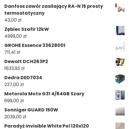
Danfoss zawór zasilający RA-N 15 prosty
termostatyczny
43,00
zł
Zębiec Szafir 12kW
4999,00
zł
GROHE Essence 33628001
711,41
zł
Dewalt DCH263P2
1633,93
zł
Dedra DED7034
237,00
zł
Motorola Moto G31 4/64GB Szary
699,00
zł
Sonniger GUARD 150W
2039,00
zł
Paradyż Invisible White Pol 120x120