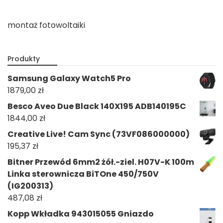
montaż fotowoltaiki
Produkty
Samsung Galaxy Watch5 Pro
1879,00
zł
Besco Aveo Due Black 140X195 ADB140195C
1844,00
zł
Creative Live! Cam Sync (73VF086000000)
195,37
zł
Bitner Przewód 6mm2 żół.-ziel. H07V-K 100m
Linka sterownicza BiTOne 450/750V
(IG200313)
487,08
zł
Kopp Wkładka 943015055 Gniazdo