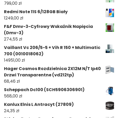
799,00
zł
Redmi Note 11S 6/128GB Biały
1249,00
zł
F&F Dmv-3-Cyfrowy Wskaźnik Napięcia
(Dmv-3)
274,55
zł
Vaillant Vc 206/5-5 + Vih R 150 + Multimatic
700 (0010018062)
14951,00
zł
Hager Cosmos Rozdzielnica 2X12M N/T Ip40
Drzwi Transparentne (vd212tp)
68,46
zł
Scheppach Dc100 (SCH5906306901)
568,00
zł
Kanlux Elnis L Antracyt (27809)
24,35
zł