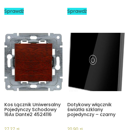
Sprawdź
Sprawdź
Kos Łącznik Uniwersalny
Dotykowy włącznik
Pojedynczy Schodowy
światła szklany
16Ax Dante2 4524116
pojedynczy – czarny
27,27
zł
20,90
zł