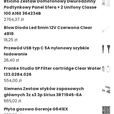
Bticino Zestaw Domofonowy Dwurodzinny
Podtynkowy Panel Sfera + 2 Unifony Classe
100 A16E 364234B
2764,37
zł
Blow Dioda Led 5mm 12V Czerwona Clear
4816
18,25
zł
Przewód USB typ C 5A nylonowy szybkie
ładowanie
28,40
zł
Franke Studio SP Filter cartridge Clear Water
133.0284.026
554,00
zł
Siemens Zestaw styków zapasowych
głównych 3z s3 3p Sirius 3RT1945-6A
865,02
zł
Płyta gazowa Gorenje G641EX