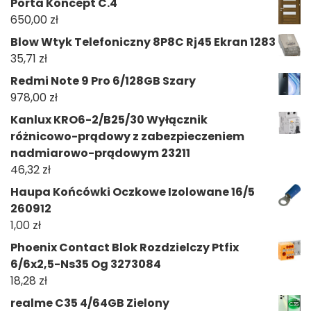
Porta Koncept C.4
650,00
zł
Blow Wtyk Telefoniczny 8P8C Rj45 Ekran 1283
35,71
zł
Redmi Note 9 Pro 6/128GB Szary
978,00
zł
Kanlux KRO6-2/B25/30 Wyłącznik
różnicowo-prądowy z zabezpieczeniem
nadmiarowo-prądowym 23211
46,32
zł
Haupa Końcówki Oczkowe Izolowane 16/5
260912
1,00
zł
Phoenix Contact Blok Rozdzielczy Ptfix
6/6x2,5-Ns35 Og 3273084
18,28
zł
realme C35 4/64GB Zielony