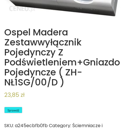
Ospel Madera
Zestawwyłącznik
Pojedynczy Z
Podświetleniem+Gniazdo
Pojedyncze ( ZH-
NŁ1SG/00/D )
23,85
zł
Sprawdź
SKU:
a245ecbfb0fb
Category:
Ściemniacze i