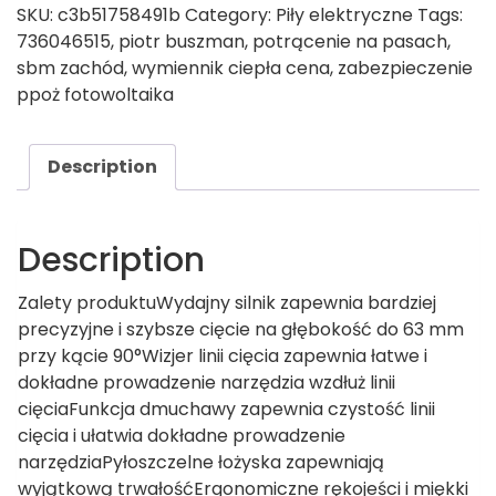
SKU:
c3b51758491b
Category:
Piły elektryczne
Tags:
736046515
,
piotr buszman
,
potrącenie na pasach
,
sbm zachód
,
wymiennik ciepła cena
,
zabezpieczenie
ppoż fotowoltaika
Description
Description
Zalety produktuWydajny silnik zapewnia bardziej
precyzyjne i szybsze cięcie na głębokość do 63 mm
przy kącie 90°Wizjer linii cięcia zapewnia łatwe i
dokładne prowadzenie narzędzia wzdłuż linii
cięciaFunkcja dmuchawy zapewnia czystość linii
cięcia i ułatwia dokładne prowadzenie
narzędziaPyłoszczelne łożyska zapewniają
wyjątkową trwałośćErgonomiczne rękojeści i miękki