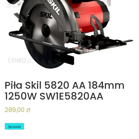
Piła Skil 5820 AA 184mm
1250W SW1E5820AA
289,00
zł
Sprawdź