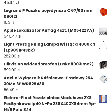
45,64
zł
Legrand P Puszka pojedyncza O 67/50 mm
080121
16,31
zł
Apple Lokalizator AirTag 4szt. (MX542ZYA)
546,47
zł
Light Prestige Ring Lampa Wisząca 4000K S
(Lp9091P4Sbk)
282,00
zł
Hikvision Wideodomofon (Dskd8003Ime2)
599,00
zł
Adelid Wyłącznik Różnicowo-Prądowy 25A
30Ma 3F WR625430
56,49
zł
Elektro-Plast Rozdzielnica Modułowa 2X8
Podtynkowa Ip40 N+Pe 238X403X84mm Rp-
16/B Fala 8.14