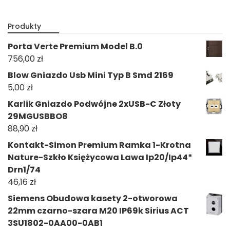
Produkty
Porta Verte Premium Model B.0
756,00
zł
Blow Gniazdo Usb Mini Typ B Smd 2169
5,00
zł
Karlik Gniazdo Podwójne 2xUSB-C Złoty
29MGUSBBO8
88,90
zł
Kontakt-Simon Premium Ramka 1-Krotna
Nature-Szkło Księżycowa Lawa Ip20/Ip44*
Drn1/74
46,16
zł
Siemens Obudowa kasety 2-otworowa
22mm czarno-szara M20 IP69k Sirius ACT
3SU1802-0AA00-0AB1