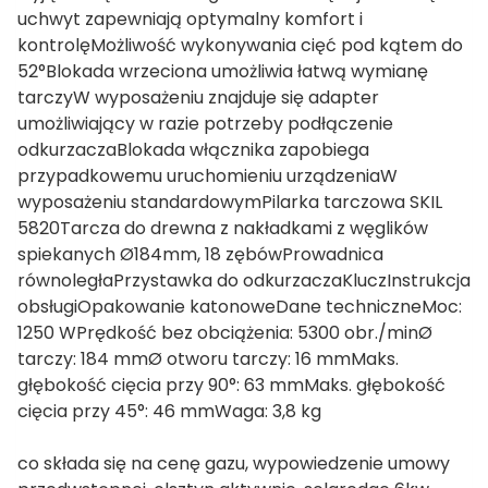
uchwyt zapewniają optymalny komfort i
kontrolęMożliwość wykonywania cięć pod kątem do
52°Blokada wrzeciona umożliwia łatwą wymianę
tarczyW wyposażeniu znajduje się adapter
umożliwiający w razie potrzeby podłączenie
odkurzaczaBlokada włącznika zapobiega
przypadkowemu uruchomieniu urządzeniaW
wyposażeniu standardowymPilarka tarczowa SKIL
5820Tarcza do drewna z nakładkami z węglików
spiekanych Ø184mm, 18 zębówProwadnica
równoległaPrzystawka do odkurzaczaKluczInstrukcja
obsługiOpakowanie katonoweDane techniczneMoc:
1250 WPrędkość bez obciążenia: 5300 obr./minØ
tarczy: 184 mmØ otworu tarczy: 16 mmMaks.
głębokość cięcia przy 90°: 63 mmMaks. głębokość
cięcia przy 45°: 46 mmWaga: 3,8 kg
co składa się na cenę gazu, wypowiedzenie umowy