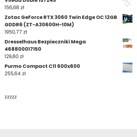
Vileda Doble 157245
156,68
zł
Zotac GeForce RTX 3060 Twin Edge OC 12GB
GDDR6 (ZT-A30600H-10M)
1950,77
zł
Dresselhaus Bezpieczniki Mega
468800017150
129,80
zł
Purmo Compact C11 600x600
255,64
zł
zzzzz