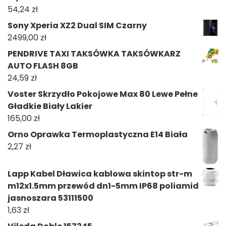
54,24
zł
Sony Xperia XZ2 Dual SIM Czarny
2499,00
zł
PENDRIVE TAXI TAKSÓWKA TAKSÓWKARZ
AUTO FLASH 8GB
24,59
zł
Voster Skrzydło Pokojowe Max 80 Lewe Pełne
Gładkie Biały Lakier
165,00
zł
Orno Oprawka Termoplastyczna E14 Biała
2,27
zł
Lapp Kabel Dławica kablowa skintop str-m
m12x1.5mm przewód dn1-5mm IP68 poliamid
jasnoszara 53111500
1,63
zł