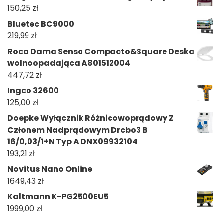
150,25
zł
Bluetec BC9000
219,99
zł
Roca Dama Senso Compacto&Square Deska
wolnoopadająca A801512004
447,72
zł
Ingco 32600
125,00
zł
Doepke Wyłącznik Różnicowoprądowy Z
Członem Nadprądowym Drcbo3 B
16/0,03/1+N Typ A DNX09932104
193,21
zł
Novitus Nano Online
1649,43
zł
Kaltmann K-PG2500EU5
1999,00
zł