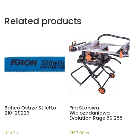
Related products
Bahco Ostrze Stiletto
Piła Stołowa
210 120223
Wielozadaniowa
Evolution Rage 5S 255
41,49
zł
2197,00
zł