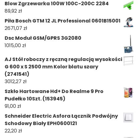
Blow Zgrzewarka 100W 100C-200C 2284
89,92
zł
Piła Bosch GTM 12 JL Professional 0601B15001
2671,07
zł
Dsc Moduł GSM/GPRS 3G2080
1015,00
zł
AJ Stół roboczy z ręczną regulacją wysokości
G 600 x S 2500 mm Kolor blatu szary
(2741541)
3012,27
zł
Szkło Hartowane Hd+ Do Realme 9 Pro
Pudełko 10Szt. (153945)
91,00
zł
Schneider Electric Asfora Łącznik Podwójny
Schodowy Biały EPH0600121
22,20
zł