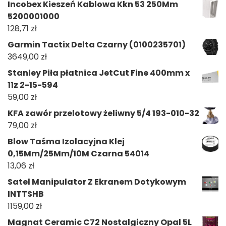
Incobex Kieszeń Kablowa Kkn 53 250Mm
5200001000
128,71
zł
Garmin Tactix Delta Czarny (0100235701)
3649,00
zł
Stanley Piła płatnica JetCut Fine 400mm x
11z 2-15-594
59,00
zł
KFA zawór przelotowy żeliwny 5/4 193-010-32
79,00
zł
Blow Taśma Izolacyjna Klej
0,15Mm/25Mm/10M Czarna 54014
13,06
zł
Satel Manipulator Z Ekranem Dotykowym
INTTSHB
1159,00
zł
Magnat Ceramic C72 Nostalgiczny Opal 5L