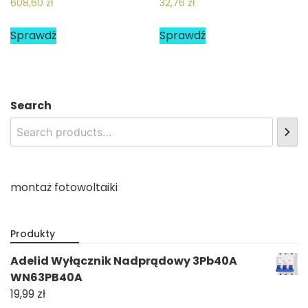
608,60
zł
32,76
zł
Sprawdź
Sprawdź
Search
montaż fotowoltaiki
Produkty
Adelid Wyłącznik Nadprądowy 3Pb40A
WN63PB40A
19,99
zł