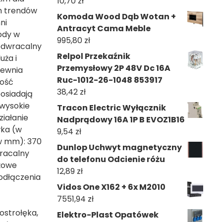
10,70
zł
h trendów
Komoda Wood Dąb Wotan +
ni
Antracyt Cama Meble
ody w
995,80
zł
 odwracalny
Relpol Przekaźnik
uża i
Przemysłowy 2P 48V Dc 16A
pewnia
Ruc-1012-26-1048 853917
ność
38,42
zł
posiadają
 wysokie
Tracon Electric Wyłącznik
iałanie
Nadprądowy 16A 1P B EVOZ1B16
wka (w
9,54
zł
w mm): 370
Dunlop Uchwyt magnetyczny
wracalny
do telefonu Odcienie różu
ażowe
12,89
zł
odłączenia
Vidos One X162 + 6x M2010
7551,94
zł
ostrołęka,
Elektro-Plast Opatówek