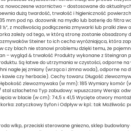
aka: nowoczesne wzornictwo – dostosowane do aktualnyc
wnia dużą twardość, trwałość i higieniczność powierzch
5 mm pod np. dozownik na mydło lub baterię do filtra w
”, z możliwością podłączenia zmywarki lub pralki zlew
korka zależy od tego, w którą stronę zostanie obsadzony d
zmywaków Steiner to ich cecha wyróżniająca, która za
 czy blach nie stanowi problemu dzięki temu, że pojem
ran – wygląd & trwałość Produkty wykonane z Steingran 
duktu. Są łatwe do utrzymania w czystości, odporne na
ni nagłe jej zmiany (wrząca i zimna woda), odporne na dz
o kawie czy herbacie). Cechy towaru: Długość zlewozmy
łębokość zlewozmywaka (w mm): 185 Wymiary komór (
 / stal szlachetna Typ zabudowy: wpuszczany Wersja: od
ęcia w blacie (w cm): 74,5 x 41,5 Wycięte otwory mont
orka: zatyczkowy Syfon i Odpływ w kpl.: tak Możliwośc p
oda wlkp, przeciski sterowane gniezno, sklep budowlany 