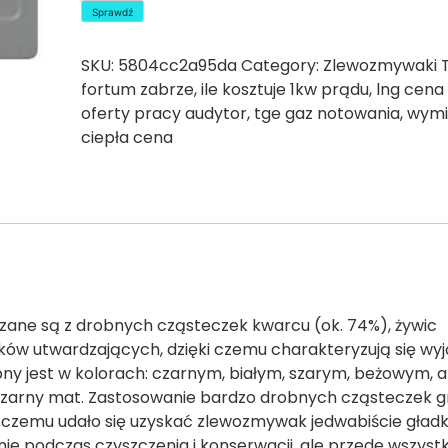
Sprawdź
SKU:
5804cc2a95da
Category:
Zlewozmywaki
fortum zabrze
,
ile kosztuje 1kw prądu
,
lng cena
oferty pracy audytor
,
tge gaz notowania
,
wymi
ciepła cena
zane są z drobnych cząsteczek kwarcu (ok. 74%), żywic
tków utwardzających, dzięki czemu charakteryzują się wy
ny jest w kolorach: czarnym, białym, szarym, beżowym, a
zarny mat. Zastosowanie bardzo drobnych cząsteczek g
 czemu udało się uzyskać zlewozmywak jedwabiście gładki
e podczas czyszczenia i konserwacji, ale przede wszystk