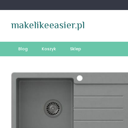
Skip
to
content
makelikeeasier.pl
Blog
Koszyk
Sklep