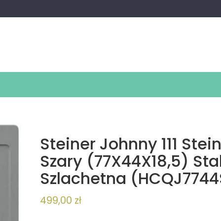
Steiner Johnny 111 Stei
Szary (77X44X18,5) Sta
Szlachetna (HCQJ7744
499,00
zł