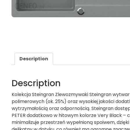
Description
Description
Kolekcja Steingran Zlewozmywaki Steingran wytwar
polimerowych (ok. 25%) oraz wysokiej jakości doda
wytrzymałością oraz odpornością. Steingran dostęp
PETER dodatkowo w hitowym kolorze Very Black – c
minimalizuje przestrzeń wypełnioną spoiwem, dzięki
delikatny w dotyku, co również ma ogromne znaczeni