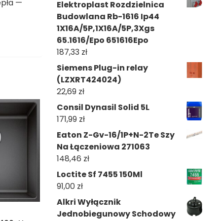
epła —
Elektroplast Rozdzielnica
Budowlana Rb-1616 Ip44
1X16A/5P,1X16A/5P,3Xgs
65.1616/Epo 651616Epo
187,33
zł
Siemens Plug-in relay
(LZXRT424024)
22,69
zł
Consil Dynasil Solid 5L
171,99
zł
Eaton Z-Gv-16/1P+N-2Te Szy
Na Łączeniowa 271063
148,46
zł
Loctite Sf 7455 150Ml
91,00
zł
Alkri Wyłącznik
Jednobiegunowy Schodowy