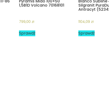
11-86
Pyramis Mido 100×50
Blanco Subline
1,5B1D Volcano 70168101
Silgranit PuraDu
Antracyt (5234
799,00
zł
1104,09
zł
Sprawdź
Sprawdź