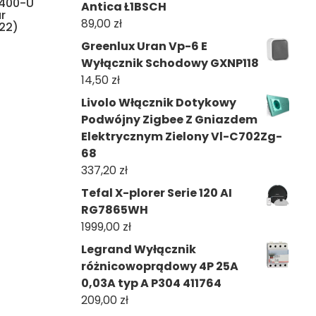
 400-U
Antica Ł1BSCH
r
89,00
zł
22)
Greenlux Uran Vp-6 E
Wyłącznik Schodowy GXNP118
14,50
zł
Livolo Włącznik Dotykowy
Podwójny Zigbee Z Gniazdem
Elektrycznym Zielony Vl-C702Zg-
68
337,20
zł
Tefal X-plorer Serie 120 AI
RG7865WH
1999,00
zł
Legrand Wyłącznik
różnicowoprądowy 4P 25A
0,03A typ A P304 411764
209,00
zł