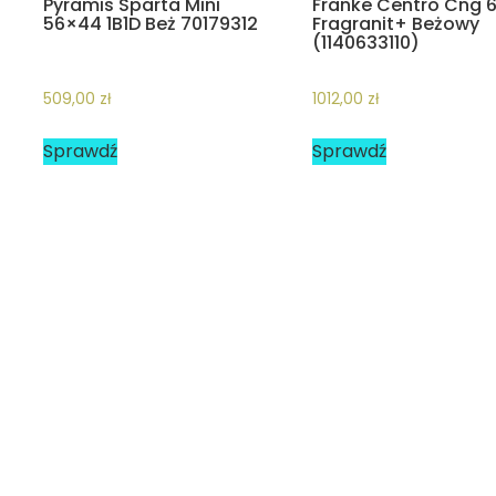
Pyramis Sparta Mini
Franke Centro Cng 6
56×44 1B1D Beż 70179312
Fragranit+ Beżowy
(1140633110)
509,00
zł
1012,00
zł
Sprawdź
Sprawdź