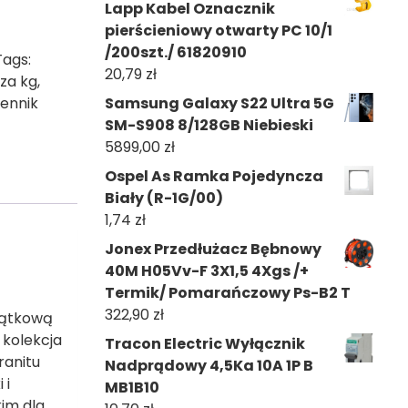
Lapp Kabel Oznacznik
pierścieniowy otwarty PC 10/1
/200szt./ 61820910
Tags:
20,79
zł
 za kg
,
ennik
Samsung Galaxy S22 Ultra 5G
SM-S908 8/128GB Niebieski
5899,00
zł
Ospel As Ramka Pojedyncza
Biały (R-1G/00)
1,74
zł
Jonex Przedłużacz Bębnowy
40M H05Vv-F 3X1,5 4Xgs /+
Termik/ Pomarańczowy Ps-B2 T
322,90
zł
jątkową
 kolekcja
Tracon Electric Wyłącznik
ranitu
Nadprądowy 4,5Ka 10A 1P B
 i
MB1B10
im dla