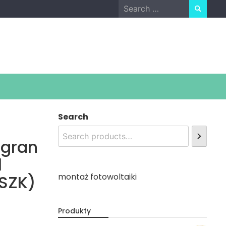
Search
for:
Search
ngran
l
SZK)
montaż fotowoltaiki
Produkty