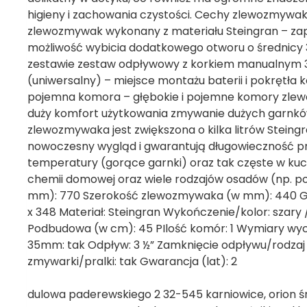
higieny i zachowania czystości. Cechy zlewozmyw
zlewozmywak wykonany z materiału Steingran – zape
możliwość wybicia dodatkowego otworu o średnicy 3
zestawie zestaw odpływowy z korkiem manualnym 3 ½
(uniwersalny) – miejsce montażu baterii i pokrętła 
pojemna komora – głębokie i pojemne komory zlewo
duży komfort użytkowania zmywanie dużych garnków
zlewozmywaka jest zwiększona o kilka litrów Steing
nowoczesny wygląd i gwarantują długowieczność pro
temperatury (gorące garnki) oraz tak częste w kuch
chemii domowej oraz wiele rodzajów osadów (np. p
mm): 770 Szerokość zlewozmywaka (w mm): 440 G
x 348 Materiał: Steingran Wykończenie/kolor: szary
Podbudowa (w cm): 45 PIlość komór: 1 Wymiary wyci
35mm: tak Odpływ: 3 ½” Zamknięcie odpływu/rodzaj k
zmywarki/pralki: tak Gwarancja (lat): 2
dulowa paderewskiego 2 32-545 karniowice, orion śr