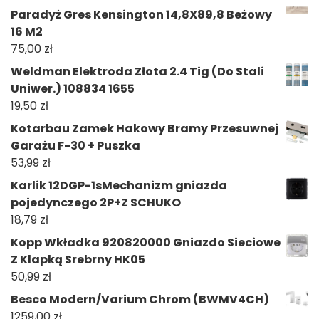
Paradyż Gres Kensington 14,8X89,8 Beżowy
16 M2
75,00
zł
Weldman Elektroda Złota 2.4 Tig (Do Stali
Uniwer.) 108834 1655
19,50
zł
Kotarbau Zamek Hakowy Bramy Przesuwnej
Garażu F-30 + Puszka
53,99
zł
Karlik 12DGP-1sMechanizm gniazda
pojedynczego 2P+Z SCHUKO
18,79
zł
Kopp Wkładka 920820000 Gniazdo Sieciowe
Z Klapką Srebrny HK05
50,99
zł
Besco Modern/Varium Chrom (BWMV4CH)
1259,00
zł