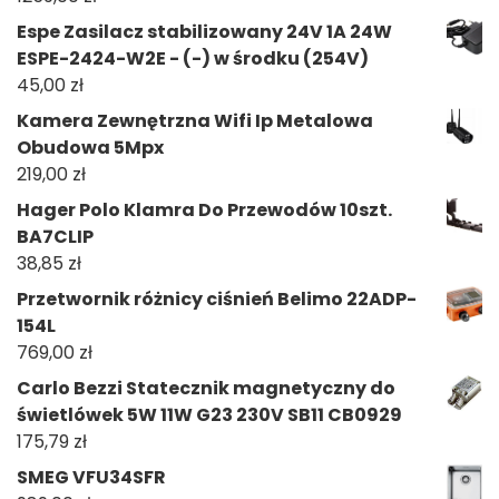
Espe Zasilacz stabilizowany 24V 1A 24W
ESPE-2424-W2E - (-) w środku (254V)
45,00
zł
Kamera Zewnętrzna Wifi Ip Metalowa
Obudowa 5Mpx
219,00
zł
Hager Polo Klamra Do Przewodów 10szt.
BA7CLIP
38,85
zł
Przetwornik różnicy ciśnień Belimo 22ADP-
154L
769,00
zł
Carlo Bezzi Statecznik magnetyczny do
świetlówek 5W 11W G23 230V SB11 CB0929
175,79
zł
SMEG VFU34SFR