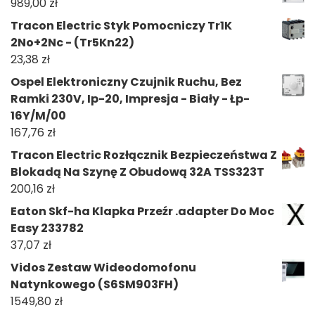
989,00
zł
Tracon Electric Styk Pomocniczy Tr1K
2No+2Nc - (Tr5Kn22)
23,38
zł
Ospel Elektroniczny Czujnik Ruchu, Bez
Ramki 230V, Ip-20, Impresja - Biały - Łp-
16Y/M/00
167,76
zł
Tracon Electric Rozłącznik Bezpieczeństwa Z
Blokadą Na Szynę Z Obudową 32A TSS323T
200,16
zł
Eaton Skf-ha Klapka Przeźr .adapter Do Moc
Easy 233782
37,07
zł
Vidos Zestaw Wideodomofonu
Natynkowego (S6SM903FH)
1549,80
zł