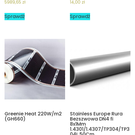
5989,65
zł
14,00
zł
Sprawdź
Sprawdź
Greenie Heat 220W/m2
Stainless Europe Rura
(GH660)
Bezszwowa DN4 fi
8x1Mm
1.4301/1.4307/TP304/TP3
04L 50Cm