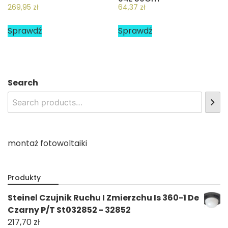
269,95
zł
64,37
zł
Sprawdź
Sprawdź
Search
montaż fotowoltaiki
Produkty
Steinel Czujnik Ruchu I Zmierzchu Is 360-1 De
Czarny P/T St032852 - 32852
217,70
zł