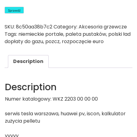
Sprawdź
SKU:
8c50aa38b7c2
Category:
Akcesoria grzewcze
Tags:
niemieckie portale
,
paleta pustaków
,
polski ład
dopłaty do gazu
,
pozcz
,
rozpoczęcie euro
Description
Description
Numer katalogowy: WKZ 2203 00 00 00
serwis tesla warszawa, huawei pv, iscon, kalkulator
zużycia pelletu
yyyyy