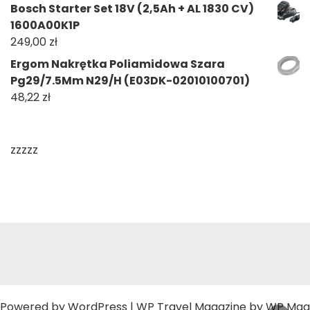
Bosch Starter Set 18V (2,5Ah + AL 1830 CV)
1600A00K1P
249,00
zł
Ergom Nakrętka Poliamidowa Szara
Pg29/7.5Mm N29/H (E03DK-02010100701)
48,22
zł
zzzzz
Powered by
WordPress
|
WP Travel Magazine by WP Mag