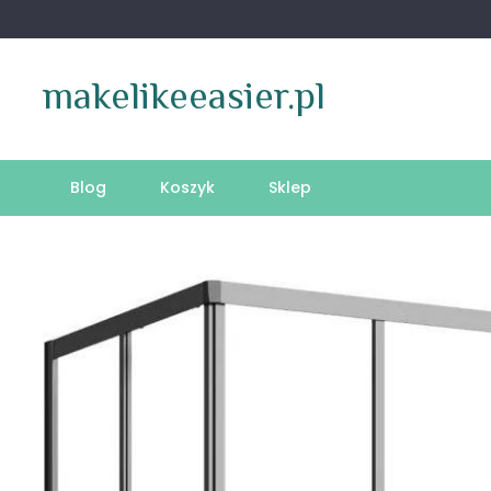
Skip
to
content
makelikeeasier.pl
Blog
Koszyk
Sklep