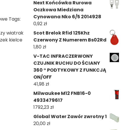
Next Końcówka Rurowa
Oczkowa Miedziana
Cynowana Nko 6/5 2014928
owe
Tags:
0,92
zł
zy wiatrak
Scot Brelok Rfid 125Khz
zek kielce
Czerwony Z Numerem Bs02Rd
1,80
zł
V-TAC INFRACZERWONY
CZUJNIK RUCHU DO ŚCIANY
360 ° PODTYKOWY Z FUNKCJĄ
ON/OFF
41,98
zł
Milwaukee M12 FNB16-0
4933479617
1792,23
zł
Global Water Zawór zwrotny 1
20,00
zł