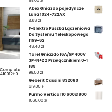
119,00
zł
Abex Gniazdo pojedyncze
Luna 1024-722AX
8,88
zł
F-Elektro Puszka Łączeniowa
Do Systemu Teleskopowego
1159-62
48,40
zł
Tarel Gniazdo 16A/5P 400V
3P+N+Z Z Przełącznikiem 0-1
185
 Complete
99,00
zł
410012H0
Geberit Cassini 832080
619,00
zł
Purmo Vertical 10 600x1800
1666,00
zł