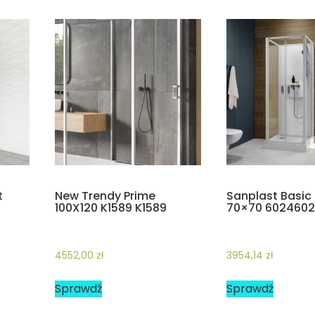
t
New Trendy Prime
Sanplast Basic
100X120 K1589 K1589
70×70 6024602
4552,00
zł
3954,14
zł
Sprawdź
Sprawdź