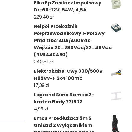
Elko Ep Zasilacz Impulsowy
Dr-60-12V, 54W, 4,5A
229,40
zł
Relpol Przekaźnik
Półprzewodnikowy 1-Polowy
Prąd Obc: 40A/400Vac
Wejście:20...280Vac/22...48Vdc
(RM1A40A50)
240,61
zł
Elektrokabel Owy 300/500V
H05Vv-F 5x4 100mb
17,39
zł
Legrand Suno Ramka 2-
krotna Biały 721502
4,99
zł
Emos Przedłużacz 2m 5
Gniazd Z Wyłącznikiem