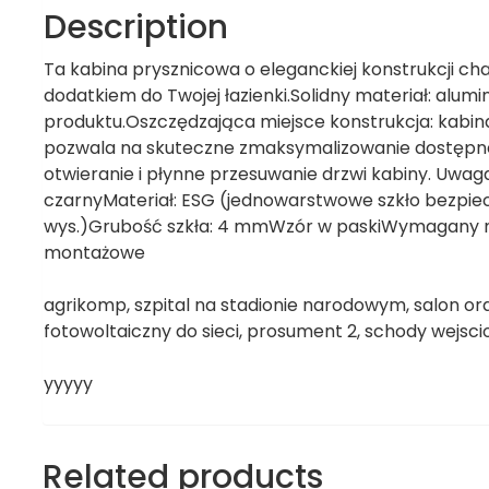
Description
Ta kabina prysznicowa o eleganckiej konstrukcji ch
dodatkiem do Twojej łazienki.Solidny materiał: alumi
produktu.Oszczędzająca miejsce konstrukcja: kabi
pozwala na skuteczne zmaksymalizowanie dostępnej p
otwieranie i płynne przesuwanie drzwi kabiny. Uwaga
czarnyMateriał: ESG (jednowarstwowe szkło bezpieczn
wys.)Grubość szkła: 4 mmWzór w paskiWymagany mo
montażowe
agrikomp, szpital na stadionie narodowym, salon or
fotowoltaiczny do sieci, prosument 2, schody wejsci
yyyyy
Related products