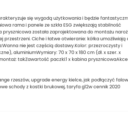
arakteryzuje się wygodą użytkowania i będzie fantastycz
niowa rama i panele ze szkła ESG zwiększają stabilność
na prysznicowa została zaprojektowana do montażu naroż
rzestrzeni. Ciche i łatwe otwieranie: kółka umożliwiają 
:Wanna nie jest częścią dostawy.Kolor: przezroczysty i
e), aluminiumWymiary: 70 x 70 x 180 cm (dł. x szer. x
ntaż: takZawartość paczki:1 x kabina prysznicowaAkce
ange rzeszów, upgrade energy kielce, jak podłączyć falow
owe schody z kostki brukowej, taryfa g12w cennik 2020