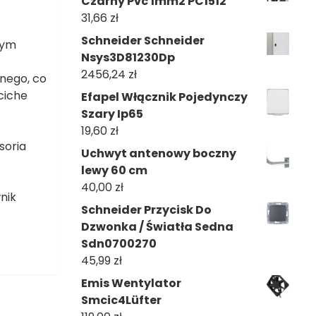
Czarny Pvc 1mm2 PC1512
31,66
zł
Schneider Schneider
nym
Nsys3D81230Dp
2456,24
zł
nego, co
ciche
Efapel Włącznik Pojedynczy
Szary Ip65
19,60
zł
soria
Uchwyt antenowy boczny
lewy 60 cm
40,00
zł
nik
Schneider Przycisk Do
Dzwonka / Światła Sedna
Sdn0700270
45,99
zł
Emis Wentylator
Smcic4Lüfter