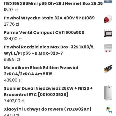
118X158X96Mm Ip65 Oh-2B.1 Hermet Box 29.25
18,97
zł
Pawbol Wtyczka Stała 32A 400V 5P B1089
27,76
zł
Purmo Ventil Compact CV11 500x500
334,00
zł
Pawbol Rozdzielnica Max Box-32S 1X63/5,
Wył. L/P Ip65 - B.Max-32S-7
889,91
zł
Melodikam Black Edition Przewód
2xRCA/2xRCA 4m 5815
439,00
zł
Saunier Duval Niedzwiedż 25kW + FE120 +
Exacontrol E7C [0010020538]
7402,00
zł
Xiaoyi Yi Uchwyt do roweru (YDZG02XY)
49,00
zł