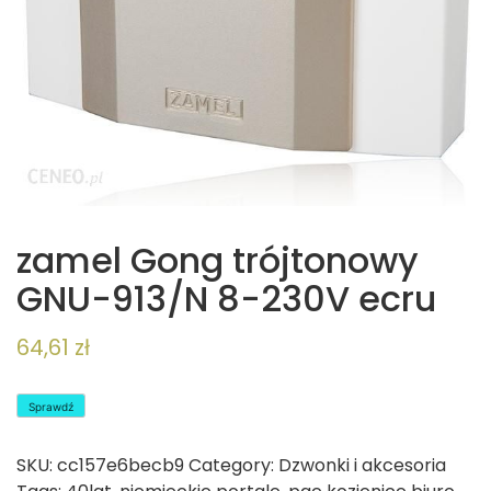
zamel Gong trójtonowy
GNU-913/N 8-230V ecru
64,61
zł
Sprawdź
SKU:
cc157e6becb9
Category:
Dzwonki i akcesoria