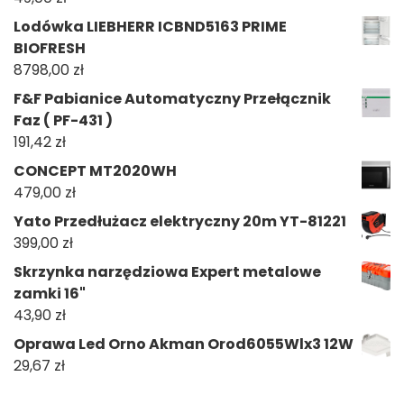
Lodówka LIEBHERR ICBND5163 PRIME
BIOFRESH
8798,00
zł
F&F Pabianice Automatyczny Przełącznik
Faz ( PF-431 )
191,42
zł
CONCEPT MT2020WH
479,00
zł
Yato Przedłużacz elektryczny 20m YT-81221
399,00
zł
Skrzynka narzędziowa Expert metalowe
zamki 16"
43,90
zł
Oprawa Led Orno Akman Orod6055Wlx3 12W
29,67
zł