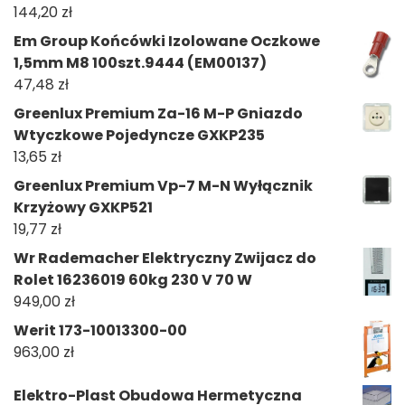
144,20
zł
Em Group Końcówki Izolowane Oczkowe
1,5mm M8 100szt.9444 (EM00137)
47,48
zł
Greenlux Premium Za-16 M-P Gniazdo
Wtyczkowe Pojedyncze GXKP235
13,65
zł
Greenlux Premium Vp-7 M-N Wyłącznik
Krzyżowy GXKP521
19,77
zł
Wr Rademacher Elektryczny Zwijacz do
Rolet 16236019 60kg 230 V 70 W
949,00
zł
Werit 173-10013300-00
963,00
zł
Elektro-Plast Obudowa Hermetyczna