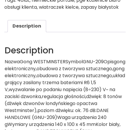
Tags:
40lat
,
niemieckie portale
,
pge kozienice biuro
obsługi klienta
,
wiatraczek kielce
,
zapasy białystok
Description
Description
NazwaGong WESTMINSTERSymbolGNU-209Opisgong
elektroniczny,obudowa z tworzywa sztucznego,gong
elektroniczny,obudowa z tworzywa sztucznego,układ
grający zasilany trzema bateriami R6 1,5
V,wyzwalanie po podaniu napięcia (8÷230) V~ na
zaciski dzwonka,regulacja głośności,dźwięk: 8 tonów
(dźwięk dzwonów londyńskiego opactwa
Westminster),poziom dźwięku: ok. 76 dB.DANE
HANDLOWE (GNU-209)Waga urządzenia 240
gWymiary urządzenia 140 x 100 x 45 mmKolor biały,