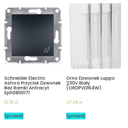
Schneider Electric
Orno Dzwonek Luppo
Asfora Przycisk Dzwonek
230V Biały
Bez Ramki Antracyt
(ORDPVD164W)
Eph0800171
13,76
zł
47,49
zł
Sprawdź
Sprawdź