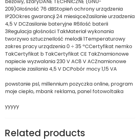
beżowy, szaryDANE TECHNICZNE (GNU-
209)Głośność 76 dBStopień ochrony urządzenia
IP20Okres gwarancji 24 miesiąceZasilanie urzadzenia
4,5 V DCZasilanie bateryjne R6Ilość baterii
3Regulacja głośności TakMateriał wykonania
tworzywo sztuczneIlość melodii 1Temperaturowy
zakres pracy urządzenia 0 ÷ 35 ºCCertyfikat nemko
TakCertyfikat b TakCertyfikat CE TakZnamionowe
napiecie wyzwalania 230 V AC8 V ACZnamionowe
napiecie zasilania 4,5 V DCPobór mocy 1,15 VA
powstanie psl, millennium pozyczka online, program
moje ciepło, mbank reklama, panel fotowoltaika
yyyyy
Related products