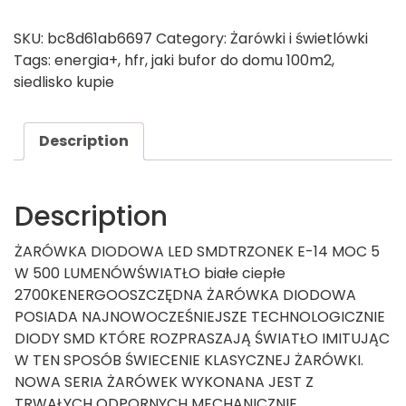
SKU:
bc8d61ab6697
Category:
Żarówki i świetlówki
Tags:
energia+
,
hfr
,
jaki bufor do domu 100m2
,
siedlisko kupie
Description
Description
ŻARÓWKA DIODOWA LED SMDTRZONEK E-14 MOC 5
W 500 LUMENÓWŚWIATŁO białe ciepłe
2700KENERGOOSZCZĘDNA ŻARÓWKA DIODOWA
POSIADA NAJNOWOCZEŚNIEJSZE TECHNOLOGICZNIE
DIODY SMD KTÓRE ROZPRASZAJĄ ŚWIATŁO IMITUJĄC
W TEN SPOSÓB ŚWIECENIE KLASYCZNEJ ŻARÓWKI.
NOWA SERIA ŻARÓWEK WYKONANA JEST Z
TRWAŁYCH ODPORNYCH MECHANICZNIE