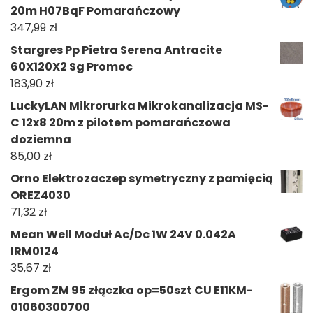
20m H07BqF Pomarańczowy
347,99
zł
Stargres Pp Pietra Serena Antracite
60X120X2 Sg Promoc
183,90
zł
LuckyLAN Mikrorurka Mikrokanalizacja MS-
C 12x8 20m z pilotem pomarańczowa
doziemna
85,00
zł
Orno Elektrozaczep symetryczny z pamięcią
OREZ4030
71,32
zł
Mean Well Moduł Ac/Dc 1W 24V 0.042A
IRM0124
35,67
zł
Ergom ZM 95 złączka op=50szt CU E11KM-
01060300700