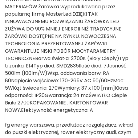
MATERIAŁÓW.Żarówka wyprodukowana przez
popularną firmę MasterLed.DZIĘKI TAK
INNOWACYJNEMU ROZWIĄZANIU ŻARÓWKA LED
ZUŻYWA DO 90% MNIEJ ENERGII NIŻ TRADYCYJNE
ŻARÓWKI DOSTĘPNE NA RYNKU. NOWOCZESNA
TECHNOLOGIA PREZENTOWANEJ ŻARÓWKI
GWARANTUJE NISKI POBÓR MOCYPARAMETRY
TECHNICZNEBarwa światła: 2700K (Biały Ciepły)Typ
trzonka: E14Typ diod: SMD2835Ilość diod: 7Jasność:
500lm (100lm/W)Wsp. oddawania barw: RA
80Napięcie wejściowe: 170-265V AC 50/60HzMoc:
5WKąt świecenia: 270Wymiary: 37 x 100 [mm]Klasa
odporności: IP20Gwarancja: 24 mcŚWIATŁO Ciepłe
Białe 2700KOPAKOWANIE : KARTONTOWAR
NOWY.Efektywność energetyczna: A
fg energy warszawa, przedłużacz rozgałęziacz, wkład
do puszki elektrycznej, rower elektryczny audi, czym