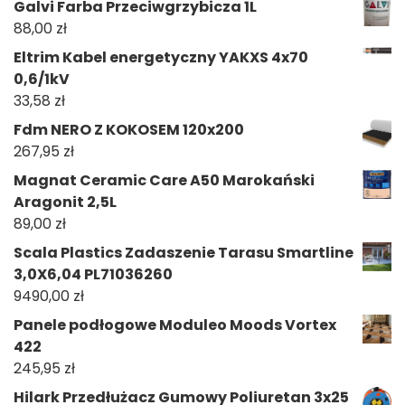
Galvi Farba Przeciwgrzybicza 1L
88,00
zł
Eltrim Kabel energetyczny YAKXS 4x70
0,6/1kV
33,58
zł
Fdm NERO Z KOKOSEM 120x200
267,95
zł
Magnat Ceramic Care A50 Marokański
Aragonit 2,5L
89,00
zł
Scala Plastics Zadaszenie Tarasu Smartline
3,0X6,04 PL71036260
9490,00
zł
Panele podłogowe Moduleo Moods Vortex
422
245,95
zł
Hilark Przedłużacz Gumowy Poliuretan 3x25