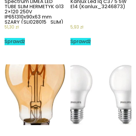
Spectrum LIMEA LED
Kanlux Led Iq C37 5 5W
TUBE SLIM HERMETYK G13
E14 (Kanlux_3246873)
2×120 250V
IP651310x90x63 mm
SZARY (SLI028015_SLIM)
51,30
zł
5,93
zł
Sprawdź
Sprawdź