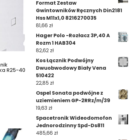
Format Zestaw
Gwintowników Ręcznych Din2181
Hss M11x1,0 8216270035
81,66
zł
Hager Polo -Rozłacz 3P,40 A
Rozm 1 HAB304
82,62
zł
Kos Łącznik Podwójny
nik
Dwuobwodowy Biały Vena
ka R25-40
510422
22,85
zł
Ospel Sonata podwójne z
uziemieniem GP-2RRz/m/39
19,63
zł
Spacetronik Wideodomofon
Jednorodzinny Spd-Ds811
485,66
zł