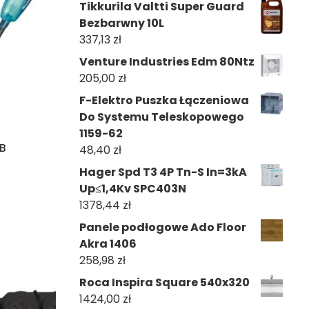
Tikkurila Valtti Super Guard
Bezbarwny 10L
337,13
zł
Venture Industries Edm 80Ntz
205,00
zł
F-Elektro Puszka Łączeniowa
Do Systemu Teleskopowego
1159-62
B
48,40
zł
Hager Spd T3 4P Tn-S In=3kA
Up≤1,4Kv SPC403N
1378,44
zł
Panele podłogowe Ado Floor
Akra 1406
258,98
zł
Roca Inspira Square 540x320
1424,00
zł