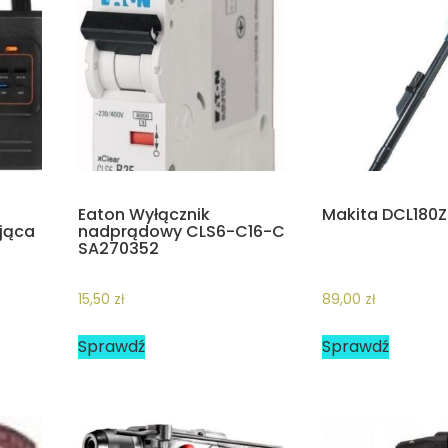
Eaton Wyłącznik
Makita DCL180Z
ująca
nadprądowy CLS6-C16-C
0
SA270352
15,50
zł
89,00
zł
Sprawdź
Sprawdź