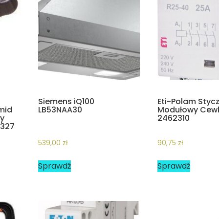
a
Siemens iQ100
Eti-Polam Stycz
mid
LB53NAA30
Modułowy Cew
by
2462310
1327
539,00
zł
90,75
zł
Sprawdź
Sprawdź