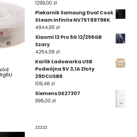
1299,00
zł
Piekarnik Samsung Dual Cook
Steam Infinite NV75T8979RK
4944,95
zł
Xiaomi 12 Pro 5G 12/256GB
Szary
4264,58
zł
Karlik Ładowarka USB
Podwójna 5V 3,1A Złoty
wód
 Rg6U
29DCUSB6
109,48
zł
Siemens DE27307
998,00
zł
zzzzz