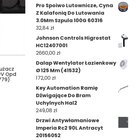
Pro Spoiwo Lutownicze, Cyna
Z Kalafonią Do Lutowania
3.0Mm Szpula 100G 60316
32,84
zł
Johnson Controls Higrostat
HC12407001
2660,00
zł
Dalap Wentylator Łazienkowy
łużacz
Ø 125 Mm (41532)
0V Opd
172,00
zł
779)
Key Automation Ramię
Dźwigające Do Bram
Uchylnych Hal2
249,08
zł
Drzwi Antywłamaniowe
Imperia Rc2 90L Antracyt
20156052