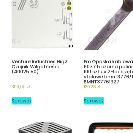
Venture Industries Hig2
Em Opaska kablow
Czujnik Wilgotności
60×7.5 czarna polia
(40025150)
100 szt uv 2-lock zę
stalowe bmnt3776/
BMNT37761327
399,00
zł
120,28
zł
Sprawdź
Sprawdź