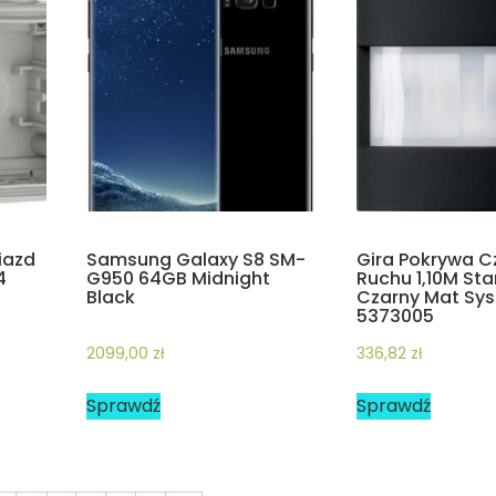
iazd
Samsung Galaxy S8 SM-
Gira Pokrywa C
4
G950 64GB Midnight
Ruchu 1,10M St
Black
Czarny Mat Sy
5373005
2099,00
zł
336,82
zł
Sprawdź
Sprawdź