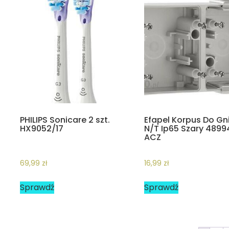
PHILIPS Sonicare 2 szt.
Efapel Korpus Do Gn
HX9052/17
N/T Ip65 Szary 4899
ACZ
69,99
zł
16,99
zł
Sprawdź
Sprawdź