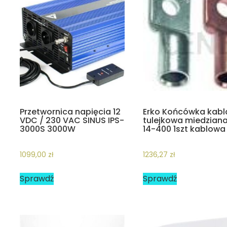
Przetwornica napięcia 12
Erko Końcówka kabl
VDC / 230 VAC SINUS IPS-
tulejkowa miedzian
3000S 3000W
14-400 1szt kablowa
1099,00
zł
1236,27
zł
Sprawdź
Sprawdź