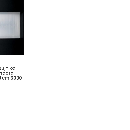
zujnika
andard
stem 3000