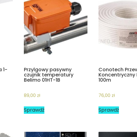
 1-
Przylgowy pasywny
Conotech Prze
czujnik temperatury
Koncentryczny
Belimo 01HT-1B
100m
89,00
zł
76,00
zł
Sprawdź
Sprawdź