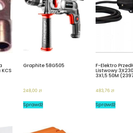
a
Graphite 58G505
F-Elektro Przed
a KCS
Listwowy 3X23
3X1,5 50M (239
248,00
zł
483,76
zł
Sprawdź
Sprawdź