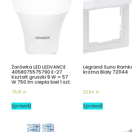
Żarówka LED LEDVANCE
Legrand Suno Ramka
4058075575790 E-27
krotna Biały 721144
Kształt gruszki 9 W = 57
W 750 lm ciepła biel 1 szt.
76,16
zł
23,84
zł
Sprawdź
Sprawdź