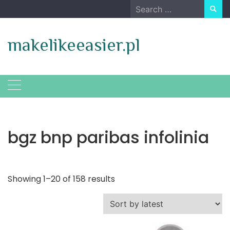
Skip
Search
to
for:
content
makelikeeasier.pl
bgz bnp paribas infolinia
Showing 1–20 of 158 results