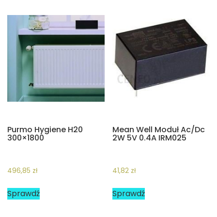
Purmo Hygiene H20
Mean Well Moduł Ac/Dc
300×1800
2W 5V 0.4A IRM025
496,85
zł
41,82
zł
Sprawdź
Sprawdź