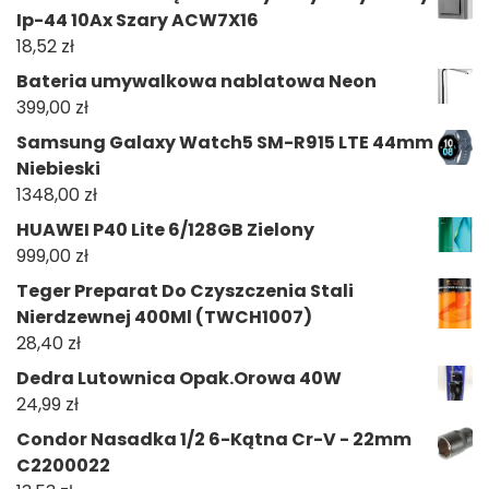
Ip-44 10Ax Szary ACW7X16
18,52
zł
Bateria umywalkowa nablatowa Neon
399,00
zł
Samsung Galaxy Watch5 SM-R915 LTE 44mm
Niebieski
1348,00
zł
HUAWEI P40 Lite 6/128GB Zielony
999,00
zł
Teger Preparat Do Czyszczenia Stali
Nierdzewnej 400Ml (TWCH1007)
28,40
zł
Dedra Lutownica Opak.Orowa 40W
24,99
zł
Condor Nasadka 1/2 6-Kątna Cr-V - 22mm
C2200022