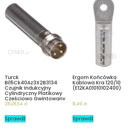
Turck
Ergom Końcówka
Bi15Ck40Az3X2B3134
Kablowa Kra 120/10
Czujnik Indukcyjny
(E12KA01010102400)
Cylindryczny Platikowy
Częściowo Gwintowany
(NI100RS32XL2LUH1141S9
21528,54
zł
8,49
zł
50)
Sprawdź
Sprawdź