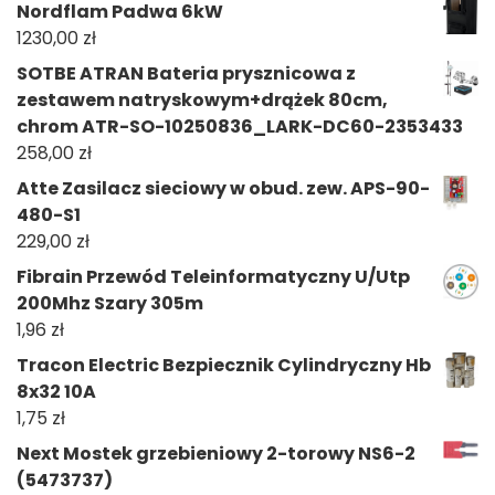
Nordflam Padwa 6kW
1230,00
zł
SOTBE ATRAN Bateria prysznicowa z
zestawem natryskowym+drążek 80cm,
chrom ATR-SO-10250836_LARK-DC60-2353433
258,00
zł
Atte Zasilacz sieciowy w obud. zew. APS-90-
480-S1
229,00
zł
Fibrain Przewód Teleinformatyczny U/Utp
200Mhz Szary 305m
1,96
zł
Tracon Electric Bezpiecznik Cylindryczny Hb
8x32 10A
1,75
zł
Next Mostek grzebieniowy 2-torowy NS6-2
(5473737)