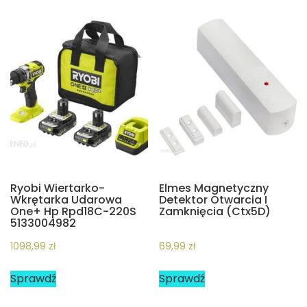
Ryobi Wiertarko-
Elmes Magnetyczny
Wkrętarka Udarowa
Detektor Otwarcia I
One+ Hp Rpd18C-220S
Zamknięcia (Ctx5D)
5133004982
1098,99
zł
69,99
zł
Sprawdź
Sprawdź