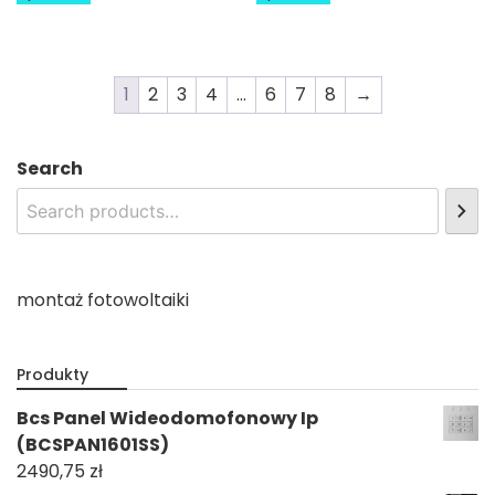
1
2
3
4
…
6
7
8
→
Search
montaż fotowoltaiki
Produkty
Bcs Panel Wideodomofonowy Ip
(BCSPAN1601SS)
2490,75
zł