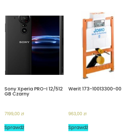
Sony Xperia PRO-I 12/512
Werit 173-10013300-00
GB Czarny
7199,00
zł
963,00
zł
Sprawdź
Sprawdź