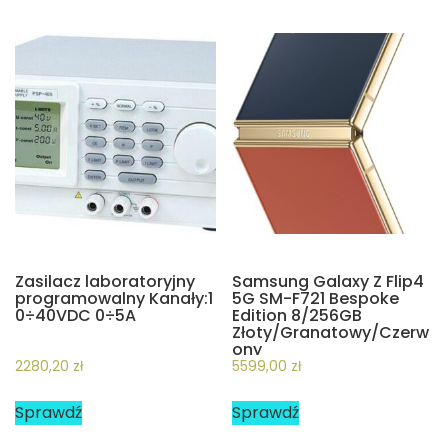
Zasilacz laboratoryjny
Samsung Galaxy Z Flip4
programowalny Kanały:1
5G SM-F721 Bespoke
0÷40VDC 0÷5A
Edition 8/256GB
Złoty/Granatowy/Czerw
ony
2280,20
zł
5599,00
zł
Sprawdź
Sprawdź