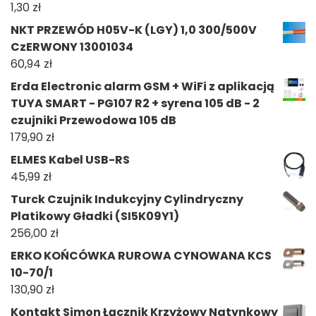
1,30
zł
NKT PRZEWÓD H05V-K (LGY) 1,0 300/500V
CzERWONY 13001034
60,94
zł
Erda Electronic alarm GSM + WiFi z aplikacją
TUYA SMART - PG107 R2 + syrena 105 dB - 2
czujniki Przewodowa 105 dB
179,90
zł
ELMES Kabel USB-RS
45,99
zł
Turck Czujnik Indukcyjny Cylindryczny
Platikowy Gładki (SI5K09Y1)
256,00
zł
ERKO KOŃCÓWKA RUROWA CYNOWANA KCS
10-70/1
130,90
zł
Kontakt Simon Łącznik Krzyżowy Natynkowy