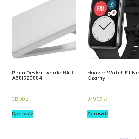
Roca Deska twarda HALL
Huawei Watch Fit N
A801620004
Czarny
313,00
zł
349,00
zł
Sprawdź
Sprawdź