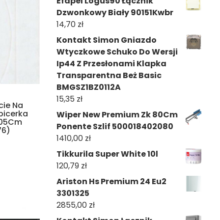
Efapel Logus90 Łącznik
Dzwonkowy Biały 90151Kwbr
14,70
zł
Kontakt Simon Gniazdo
Wtyczkowe Schuko Do Wersji
Ip44 Z Przesłonami Klapka
Transparentna Beż Basic
BMGSZ1BZ0112A
15,35
zł
cie Na
picerka
Wiper New Premium Zk 80Cm
205Cm
Ponente Szlif 500018402080
76)
1410,00
zł
Tikkurila Super White 10l
120,79
zł
Ariston Hs Premium 24 Eu2
3301325
2855,00
zł