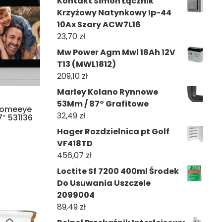
Kontakt Simon Łącznik
Krzyżowy Natynkowy Ip-44
10Ax Szary ACW7L16
23,70
zł
Mw Power Agm Mwl 18Ah 12V
T13 (MWL1812)
209,10
zł
Marley Kolano Rynnowe
53Mm / 87° Grafitowe
lcomeeye
32,49
zł
″ 531136
Hager Rozdzielnica pt Golf
VF418TD
456,07
zł
Loctite Sf 7200 400ml Środek
Do Usuwania Uszczele
2099004
89,49
zł