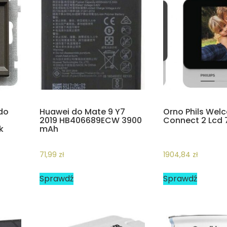
do
Huawei do Mate 9 Y7
Orno Phils We
2019 HB406689ECW 3900
Connect 2 Lcd 7
k
mAh
71,99
zł
1904,84
zł
Sprawdź
Sprawdź