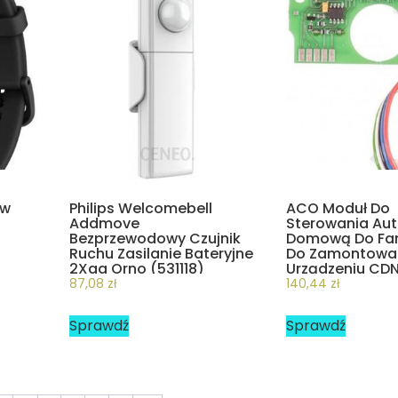
ew
Philips Welcomebell
ACO Moduł Do
Addmove
Sterowania Au
Bezprzewodowy Czujnik
Domową Do Fa
Ruchu Zasilanie Bateryjne
Do Zamontowa
2Xaa Orno (531118)
Urządzeniu CDN
87,08
zł
140,44
zł
Sprawdź
Sprawdź