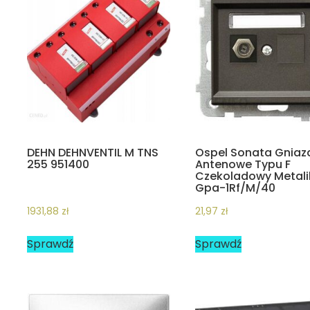
DEHN DEHNVENTIL M TNS
Ospel Sonata Gniaz
255 951400
Antenowe Typu F
Czekoladowy Metali
Gpa-1Rf/M/40
1931,88
zł
21,97
zł
Sprawdź
Sprawdź