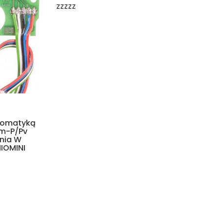
zzzzz
tomatyką
m-P/Pv
nia W
IOMINI