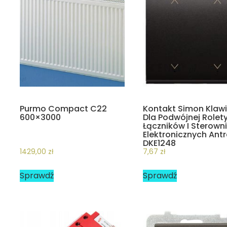
Purmo Compact C22
Kontakt Simon Klawi
600×3000
Dla Podwójnej Rolet
Łączników I Sterown
Elektronicznych Ant
DKE1248
1429,00
zł
7,67
zł
Sprawdź
Sprawdź