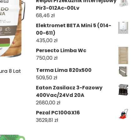
Relpol Przekaźnik Interfejsowy
Pir3-012Ac-00Lv
68,46
zł
Elektromet BETA Mini 5 (014-
00-611)
435,00
zł
Persecto Limba Wc
750,00
zł
Terma Lima 820x500
ra 8 Lat
509,50
zł
Eaton Zasilacz 3-Fazowy
400Vac/24Vd 20A
2680,00
zł
Pezal PC100GX16
3629,81
zł