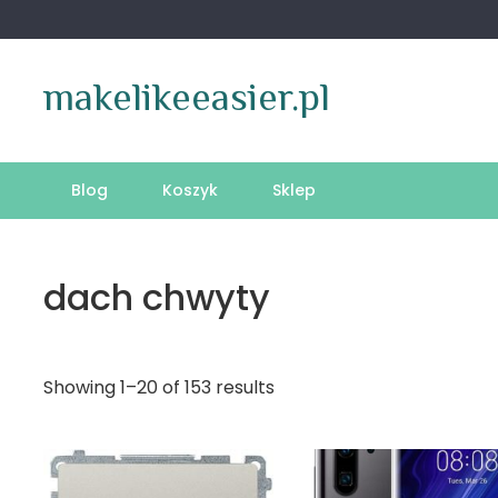
Skip
to
content
makelikeeasier.pl
Blog
Koszyk
Sklep
dach chwyty
Showing 1–20 of 153 results