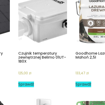
ry
Czujnik temperatury
Goodhome Lazu
zewnętrznej Belimo 01UT-
Mahoń 2,5l
1B0X
125,00
zł
133,47
zł
Sprawdź
Sprawdź