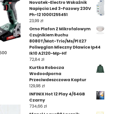
Novatek-Electro Wskaźnik
Napięcia Led 3-Fazowy 230V
Ph-12 10001255451
23,99
zł
Orno Plafon Z Mikrofalowym
Czujnikiem Ruchu
8080T/Mat-Trio/Ms/Pl E27
Poliwęglan Mleczny Dławice Ip44
500
Ik10 A2120-Mp-Hf
72,84
zł
Kurtka Robocza
Wodoodporna
Przeciwdeszczowa Kaptur
129,98
zł
INFINIX Hot 12 Play 4/64GB
Czarny
734,66
zł