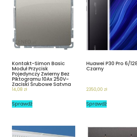
Kontakt-Simon Basic
Huawei P30 Pro 6/1
Moduł Przycisk
Czarny
Pojedynczy Zwierny Bez
Piktogramu 10Ax 250V~
Zaciski Śrubowe Satyna
Bmp1.01/29
14,08
zł
2350,00
zł
Sprawdź
Sprawdź