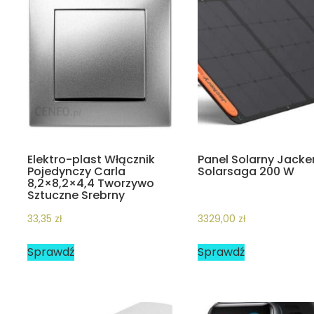
Elektro-plast Włącznik
Panel Solarny Jacke
Pojedynczy Carla
Solarsaga 200 W
8,2×8,2×4,4 Tworzywo
Sztuczne Srebrny
33,35
zł
3329,00
zł
Sprawdź
Sprawdź