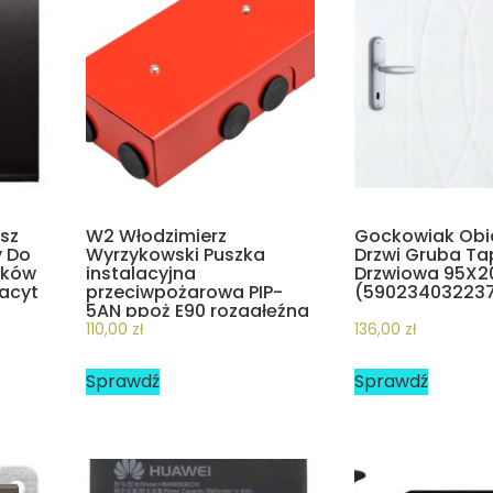
sz
W2 Włodzimierz
Gockowiak Obi
y Do
Wyrzykowski Puszka
Drzwi Gruba Ta
ików
instalacyjna
Drzwiowa 95X
racyt
przeciwpożarowa PIP-
(59023403223
5AN ppoż E90 rozgałęźna
5x4mm2
110,00
zł
136,00
zł
Sprawdź
Sprawdź