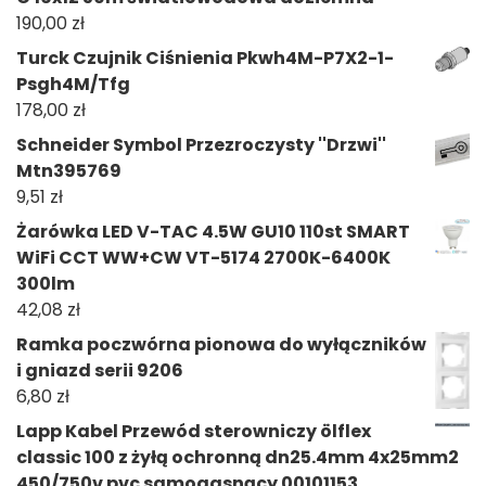
190,00
zł
Turck Czujnik Ciśnienia Pkwh4M-P7X2-1-
Psgh4M/Tfg
178,00
zł
Schneider Symbol Przezroczysty ''Drzwi''
Mtn395769
9,51
zł
Żarówka LED V-TAC 4.5W GU10 110st SMART
WiFi CCT WW+CW VT-5174 2700K-6400K
300lm
42,08
zł
Ramka poczwórna pionowa do wyłączników
i gniazd serii 9206
6,80
zł
Lapp Kabel Przewód sterowniczy ölflex
classic 100 z żyłą ochronną dn25.4mm 4x25mm2
450/750v pvc samogasnący 00101153