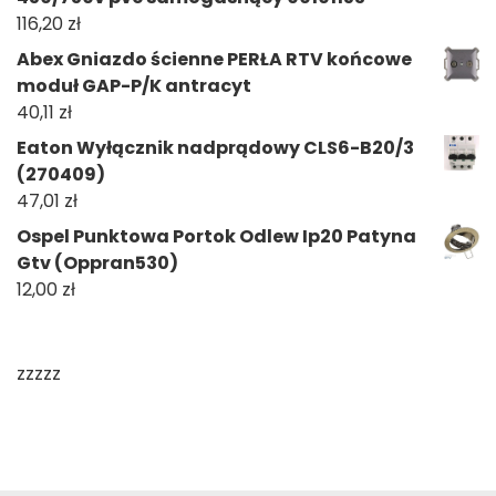
116,20
zł
Abex Gniazdo ścienne PERŁA RTV końcowe
moduł GAP-P/K antracyt
40,11
zł
Eaton Wyłącznik nadprądowy CLS6-B20/3
(270409)
47,01
zł
Ospel Punktowa Portok Odlew Ip20 Patyna
Gtv (Oppran530)
12,00
zł
zzzzz