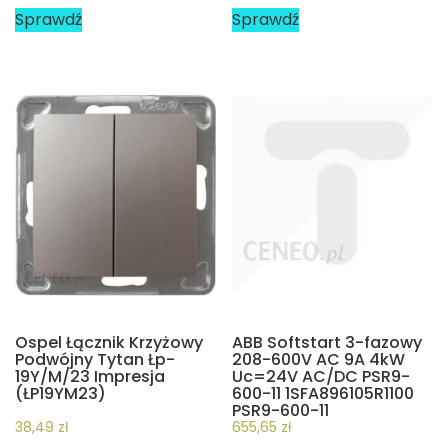
Sprawdź
Sprawdź
Ospel Łącznik Krzyżowy
ABB Softstart 3-fazowy
Podwójny Tytan Łp-
208-600V AC 9A 4kW
19Y/M/23 Impresja
Uc=24V AC/DC PSR9-
(ŁP19YM23)
600-11 1SFA896105R1100
PSR9-600-11
1SFA896105R1100
38,49
zł
655,65
zł