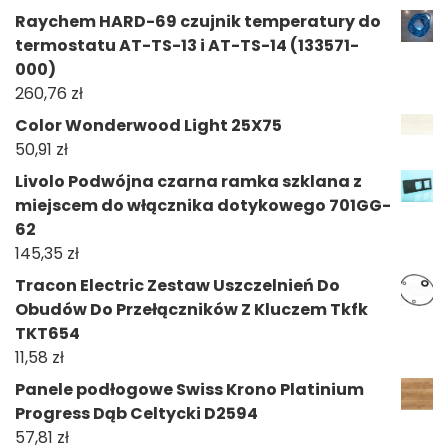
Raychem HARD-69 czujnik temperatury do
termostatu AT-TS-13 i AT-TS-14 (133571-
000)
260,76
zł
Color Wonderwood Light 25X75
50,91
zł
Livolo Podwójna czarna ramka szklana z
miejscem do włącznika dotykowego 701GG-
62
145,35
zł
Tracon Electric Zestaw Uszczelnień Do
Obudów Do Przełączników Z Kluczem Tkfk
TKT654
11,58
zł
Panele podłogowe Swiss Krono Platinium
Progress Dąb Celtycki D2594
57,81
zł