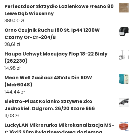
Perfectdoor Skrzydło Łazienkowe Fresno 80
Lewe Dąb Wiosenny
389,00
zł
Orno Czujnik Ruchu 180 St. Ip44 1200W
Czarny Or-Cr-204/B
28,61
zł
Haupa Uchwyt Mocujacy Flop 18-22 Bialy
(262230)
14,98
zł
Mean Well Zasilacz 48Vdc Din 60W
(Mdr6048)
144,44
zł
Elektro-Plast Kolanko Sztywne Zko
Jednokiel. Odgrom. 26/20 Szare 656
11,03
zł
LuckyLAN Mikrorurka Mikrokanalizacja MS-
C 16x12 50m światłowodowa doziemna