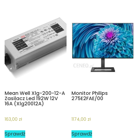
Mean Well Xlg-200-12-A
Monitor Philips
Zasilacz Led 192W 12V
275E2FAE/00
16A (Xlg20012A)
163,00
zł
1174,00
zł
Sprawdź
Sprawdź