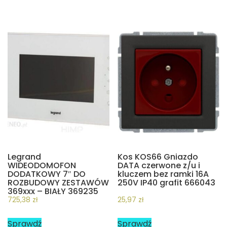
Legrand
Kos KOS66 Gniazdo
WIDEODOMOFON
DATA czerwone z/u i
DODATKOWY 7″ DO
kluczem bez ramki 16A
ROZBUDOWY ZESTAWÓW
250V IP40 grafit 666043
369xxx – BIAŁY 369235
725,38
zł
25,97
zł
Sprawdź
Sprawdź