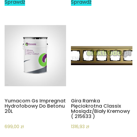
Sprawdź
Sprawdź
Yumacom Gs Impregnat
Gira Ramka
Hydrofobowy Do Betonu
Pięciokrotna Classix
20L
Mosiądz/Biały Kremowy
( 215633 )
699,00
zł
1316,93
zł