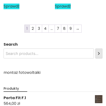
Sprawdź
Sprawdź
1
2
3
4
…
7
8
9
→
Search
montaż fotowoltaiki
Produkty
Porta Fit F.1
564,00
zł