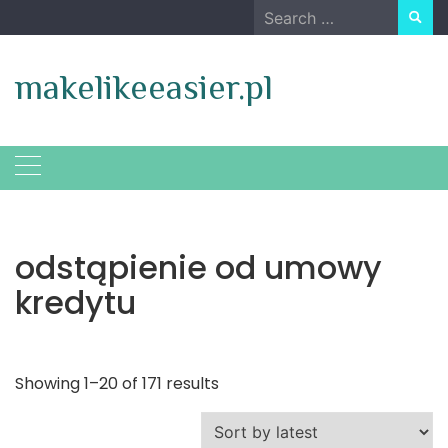
Skip
Search
to
for:
content
makelikeeasier.pl
odstąpienie od umowy
kredytu
Showing 1–20 of 171 results