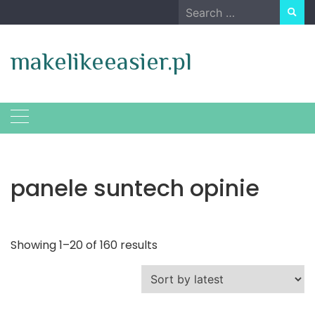
Skip
Search
to
for:
content
makelikeeasier.pl
panele suntech opinie
Showing 1–20 of 160 results