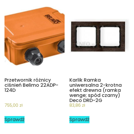
Przetwornik różnicy
Karlik Ramka
ciśnień Belimo 22ADP-
uniwersalna 2-krotna
124D
efekt drewna (ramka
wenge; spód czarny)
Deco DRD-2G
755,00
zł
83,86
zł
Sprawdź
Sprawdź