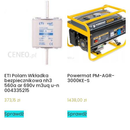
ETI Polam Wkładka
Powermat PM-AGR-
bezpiecznikowa nh3
3000KE-S
560a ar 690v m3uq u-n
004335215
373,15
zł
1438,00
zł
Sprawdź
Sprawdź