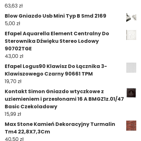
63,63
zł
Blow Gniazdo Usb Mini Typ B Smd 2169
5,00
zł
Efapel Aquarella Element Centralny Do
Sterownika Dźwięku Stereo Lodowy
90702TGE
43,00
zł
Efapel Logus90 Klawisz Do Łącznika 3-
Klawiszowego Czarny 90661 TPM
19,70
zł
Kontakt Simon Gniazdo wtyczkowe z
uziemieniem i przesłonami 16 A BMGZ1z.01/47
Basic Czekoladowy
15,99
zł
Max Stone Kamień Dekoracyjny Turmalin
Tm4 22,8X7,3Cm
40,50
zł