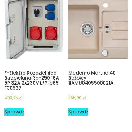
F-Elektro Rozdzielnica
Moderno Martha 40
Budowlana Rb-250 16A
Beżowy
5P 32A 2x230V L/P Ip65
11AMU0405500021A
F30537
493,25
zł
355,00
zł
Sprawdź
Sprawdź