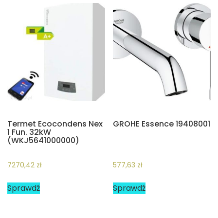
Termet Ecocondens Nex
GROHE Essence 19408001
1 Fun. 32kW
(WKJ5641000000)
7270,42
zł
577,63
zł
Sprawdź
Sprawdź