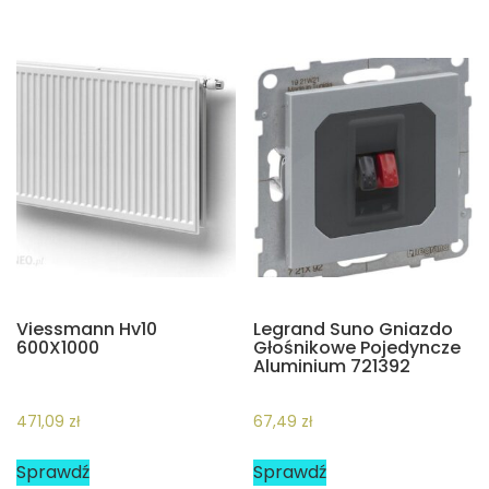
Viessmann Hv10
Legrand Suno Gniazdo
600X1000
Głośnikowe Pojedyncze
Aluminium 721392
471,09
zł
67,49
zł
Sprawdź
Sprawdź