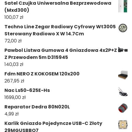
Satel Czujka Uniwersalna Bezprzewodowa
(Mxd300)
100,07
zł
Techno Line Zegar Radiowy Cyfrowy Wt3005
Sterowany Radiowo X W 14.7Cm
72,00
zł
Pawbol Listwa Gumowa 4 Gniazdowa 4x2P+Z
Z Przewodem 5m D315945
140,03
zł
Fdm NERO Z KOKOSEM 120x200
267,95
zł
Nac Ls50-625E-Hs
1699,00
zł
Reparator Dedra 80N020L
4,99
zł
Karlik Gniazdo Pojedyncze USB-C Złoty
29MGUSBBO7