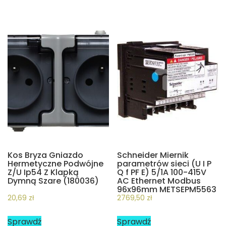
Kos Bryza Gniazdo
Schneider Miernik
Hermetyczne Podwójne
parametrów sieci (U I P
Z/U Ip54 Z Klapką
Q f PF E) 5/1A 100-415V
Dymną Szare (180036)
AC Ethernet Modbus
96x96mm METSEPM5563
20,69
zł
2769,50
zł
Sprawdź
Sprawdź