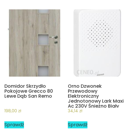
Domidor Skrzydło
Orno Dzwonek
Pokojowe Grecco 80
Przewodowy
Lewe Dąb San Remo
Elektroniczny
Jednotonowy Lark Maxi
Ac 230V Śnieżno Biały
(ORDPMR161PW)
198,00
zł
34,14
zł
Sprawdź
Sprawdź