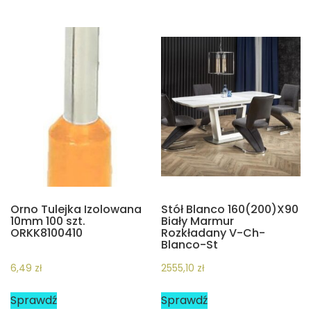
Orno Tulejka Izolowana
Stół Blanco 160(200)X90
10mm 100 szt.
Biały Marmur
ORKK8100410
Rozkładany V-Ch-
Blanco-St
6,49
zł
2555,10
zł
Sprawdź
Sprawdź