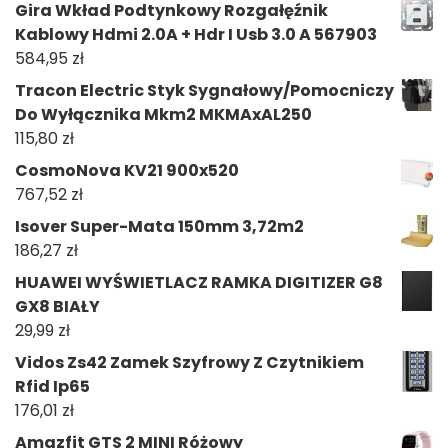
Gira Wkład Podtynkowy Rozgałęźnik
Kablowy Hdmi 2.0A + Hdr I Usb 3.0 A 567903
584,95
zł
Tracon Electric Styk Sygnałowy/Pomocniczy
Do Wyłącznika Mkm2 MKMAxAL250
115,80
zł
CosmoNova KV21 900x520
767,52
zł
Isover Super-Mata 150mm 3,72m2
186,27
zł
HUAWEI WYŚWIETLACZ RAMKA DIGITIZER G8
GX8 BIAŁY
29,99
zł
Vidos Zs42 Zamek Szyfrowy Z Czytnikiem
Rfid Ip65
176,01
zł
Amazfit GTS 2 MINI Różowy