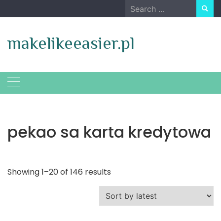
Skip
Search
to
for:
content
makelikeeasier.pl
pekao sa karta kredytowa
Showing 1–20 of 146 results