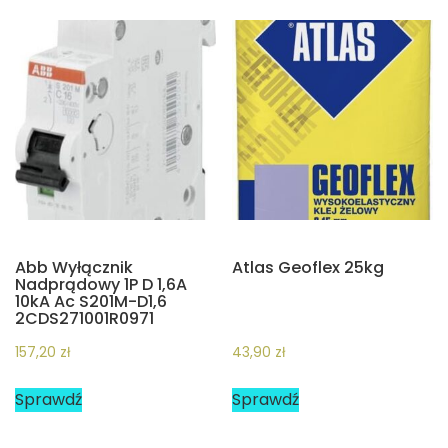
Abb Wyłącznik
Atlas Geoflex 25kg
Nadprądowy 1P D 1,6A
10kA Ac S201M-D1,6
2CDS271001R0971
157,20
zł
43,90
zł
Sprawdź
Sprawdź