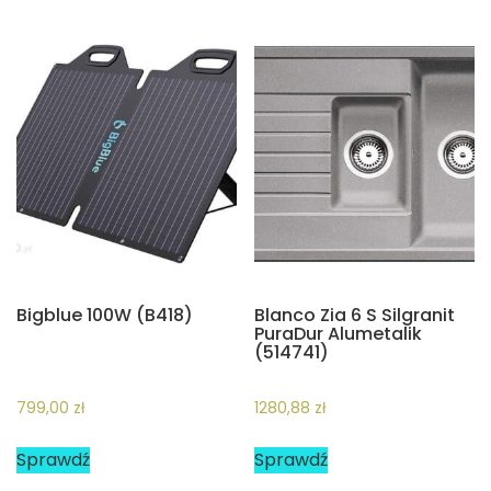
Bigblue 100W (B418)
Blanco Zia 6 S Silgranit
PuraDur Alumetalik
(514741)
799,00
zł
1280,88
zł
Sprawdź
Sprawdź