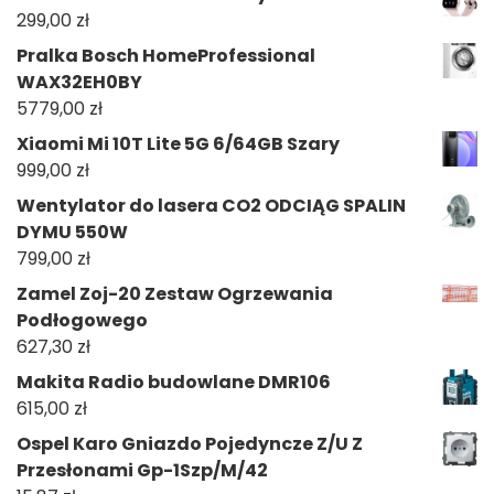
299,00
zł
Pralka Bosch HomeProfessional
WAX32EH0BY
5779,00
zł
Xiaomi Mi 10T Lite 5G 6/64GB Szary
999,00
zł
Wentylator do lasera CO2 ODCIĄG SPALIN
DYMU 550W
799,00
zł
Zamel Zoj-20 Zestaw Ogrzewania
Podłogowego
627,30
zł
Makita Radio budowlane DMR106
615,00
zł
Ospel Karo Gniazdo Pojedyncze Z/U Z
Przesłonami Gp-1Szp/M/42