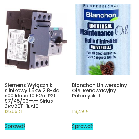
Siemens Wyłącznik
Blanchon Uniwersalny
silnikowy 1.5kw 2.8-4a
Olej Renowacyjny
s00 klasa 10 52a IP20
Półpołysk 1L
97/45/96mm Sirius
3RV2011-1EA10
125,66
zł
118,49
zł
Sprawdź
Sprawdź