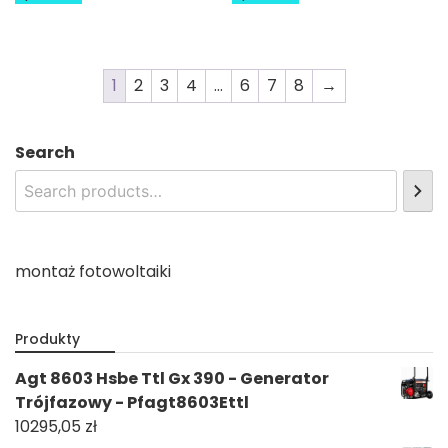
1
2
3
4
…
6
7
8
→
Search
montaż fotowoltaiki
Produkty
Agt 8603 Hsbe Ttl Gx 390 - Generator
Trójfazowy - Pfagt8603Ettl
10295,05
zł