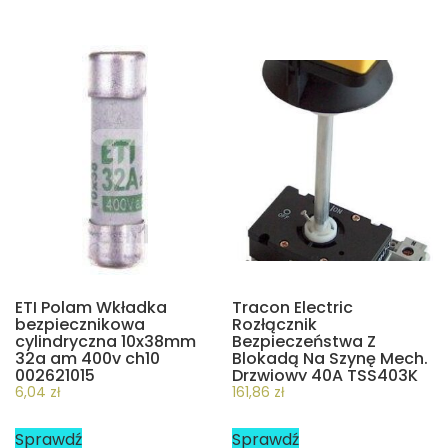
ETI Polam Wkładka
Tracon Electric
bezpiecznikowa
Rozłącznik
cylindryczna 10x38mm
Bezpieczeństwa Z
32a am 400v ch10
Blokadą Na Szynę Mech.
002621015
Drzwiowy 40A TSS403K
6,04
zł
161,86
zł
Sprawdź
Sprawdź