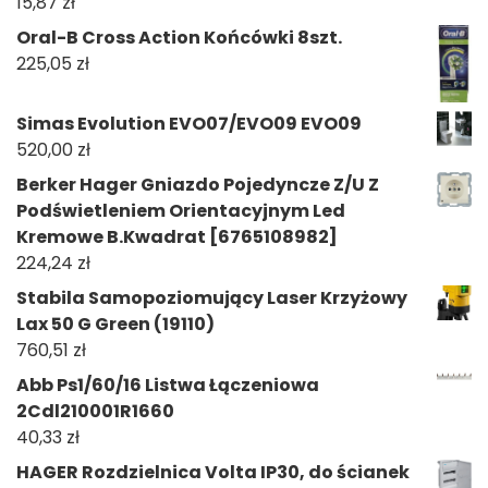
15,87
zł
Oral-B Cross Action Końcówki 8szt.
225,05
zł
Simas Evolution EVO07/EVO09 EVO09
520,00
zł
Berker Hager Gniazdo Pojedyncze Z/U Z
Podświetleniem Orientacyjnym Led
Kremowe B.Kwadrat [6765108982]
224,24
zł
Stabila Samopoziomujący Laser Krzyżowy
Lax 50 G Green (19110)
760,51
zł
Abb Ps1/60/16 Listwa Łączeniowa
2Cdl210001R1660
40,33
zł
HAGER Rozdzielnica Volta IP30, do ścianek