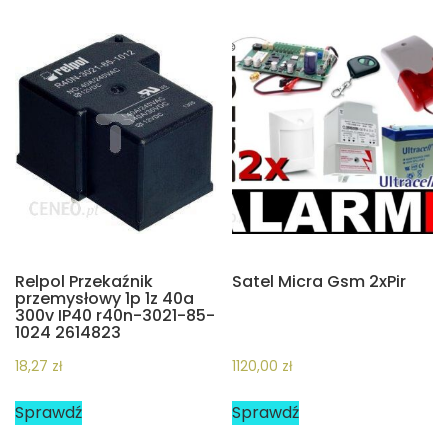
Relpol Przekaźnik
Satel Micra Gsm 2xPir
przemysłowy 1p 1z 40a
300v IP40 r40n-3021-85-
1024 2614823
18,27
zł
1120,00
zł
Sprawdź
Sprawdź