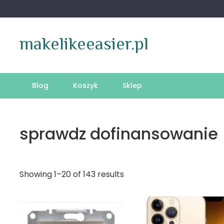
Skip
to
content
makelikeeasier.pl
Blog
Koszyk
Sklep
sprawdz dofinansowanie
Showing 1–20 of 143 results