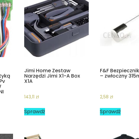
Jimi Home Zestaw
F&F Bezpieczni
tyką
Narzędzi Jimi X1-A Box
– zwłoczny 315
Pv
X1A
W
NI
143,11
zł
2,58
zł
Sprawdź
Sprawdź