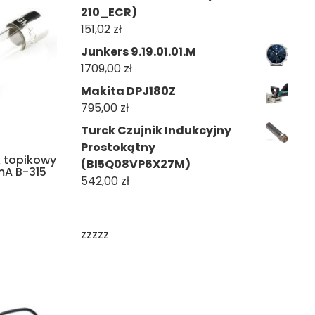
210_ECR)
151,02
zł
Junkers 9.19.01.01.M
1709,00
zł
Makita DPJ180Z
795,00
zł
Turck Czujnik Indukcyjny
Prostokątny
k topikowy
(BI5Q08VP6X27M)
mA B-315
542,00
zł
zzzzz