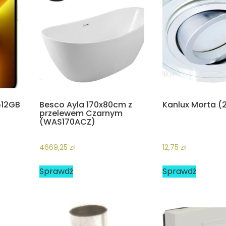
512GB
Besco Ayla 170x80cm z
Kanlux Morta (
przelewem Czarnym
(WAS170ACZ)
4669,25
zł
12,75
zł
Sprawdź
Sprawdź