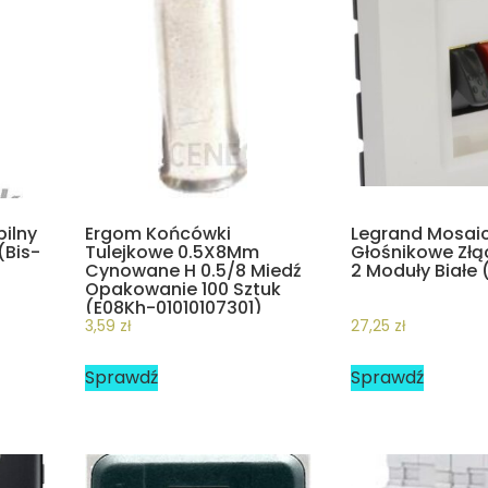
bilny
Ergom Końcówki
Legrand Mosai
(Bis-
Tulejkowe 0.5X8Mm
Głośnikowe Zł
Cynowane H 0.5/8 Miedź
2 Moduły Białe 
Opakowanie 100 Sztuk
(E08Kh-01010107301)
3,59
zł
27,25
zł
Sprawdź
Sprawdź