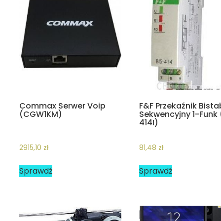
Commax Serwer Voip
F&F Przekaźnik Bista
(CGW1KM)
Sekwencyjny 1-Funk 
414I)
2915,10
zł
81,48
zł
Sprawdź
Sprawdź