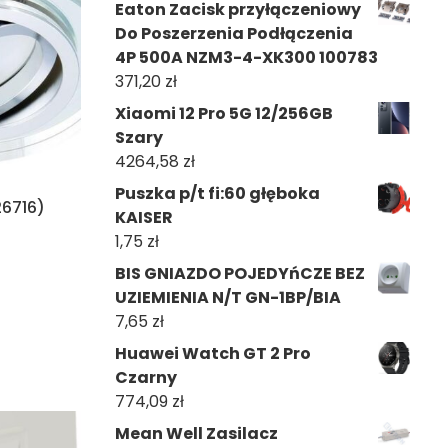
Eaton Zacisk przyłączeniowy
Do Poszerzenia Podłączenia
4P 500A NZM3-4-XK300 100783
371,20
zł
Xiaomi 12 Pro 5G 12/256GB
Szary
4264,58
zł
Puszka p/t fi:60 głęboka
26716)
KAISER
1,75
zł
BIS GNIAZDO POJEDYńCZE BEZ
UZIEMIENIA N/T GN-1BP/BIA
7,65
zł
Huawei Watch GT 2 Pro
Czarny
774,09
zł
Mean Well Zasilacz