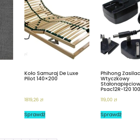
Koło Samuraj De Luxe
Phihong Zasila
Pilot 140×200
Wtyczkowy
Stałonapięcio
Psac12R-120 10
1819,26
zł
119,00
zł
Sprawdź
Sprawdź