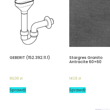
GEBERIT (152.392.11.1)
Stargres Granito
Antracite 60×60
93,00
zł
141,13
zł
Sprawdź
Sprawdź