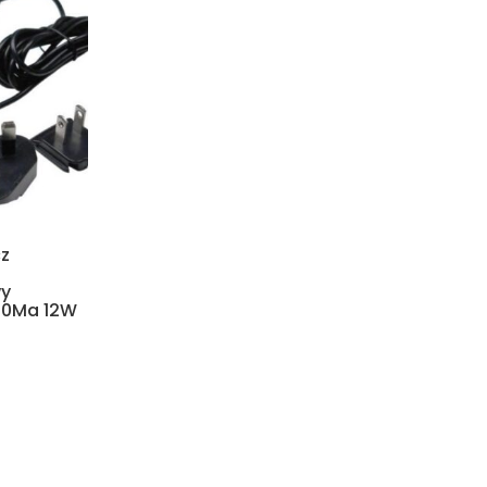
cz
wy
00Ma 12W