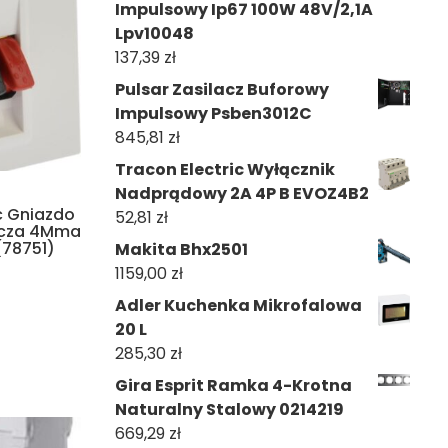
Impulsowy Ip67 100W 48V/2,1A
Lpv10048
137,39
zł
Pulsar Zasilacz Buforowy
Impulsowy Psben3012C
845,81
zł
Tracon Electric Wyłącznik
Nadprądowy 2A 4P B EVOZ4B2
c Gniazdo
52,81
zł
ącza 4Mma
(78751)
Makita Bhx2501
1159,00
zł
Adler Kuchenka Mikrofalowa
20 L
285,30
zł
Gira Esprit Ramka 4-Krotna
Naturalny Stalowy 0214219
669,29
zł