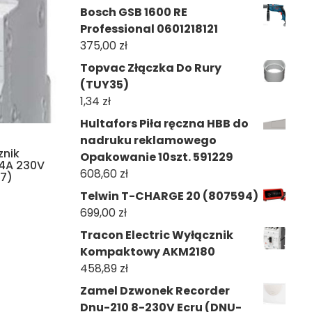
Bosch GSB 1600 RE
Professional 0601218121
375,00
zł
Topvac Złączka Do Rury
(TUY35)
1,34
zł
Hultafors Piła ręczna HBB do
nadruku reklamowego
znik
Opakowanie 10szt. 591229
4A 230V
608,60
zł
7)
Telwin T-CHARGE 20 (807594)
699,00
zł
Tracon Electric Wyłącznik
Kompaktowy AKM2180
458,89
zł
Zamel Dzwonek Recorder
Dnu-210 8-230V Ecru (DNU-