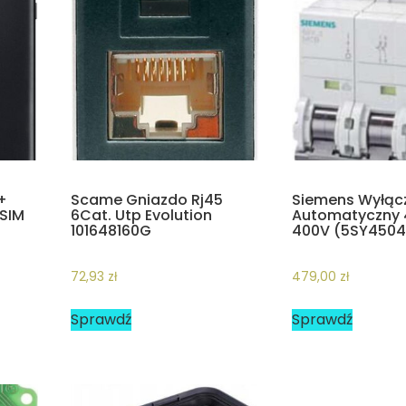
+
Scame Gniazdo Rj45
Siemens Wyłąc
SIM
6Cat. Utp Evolution
Automatyczny 
101648160G
400V (5SY4504
72,93
zł
479,00
zł
Sprawdź
Sprawdź