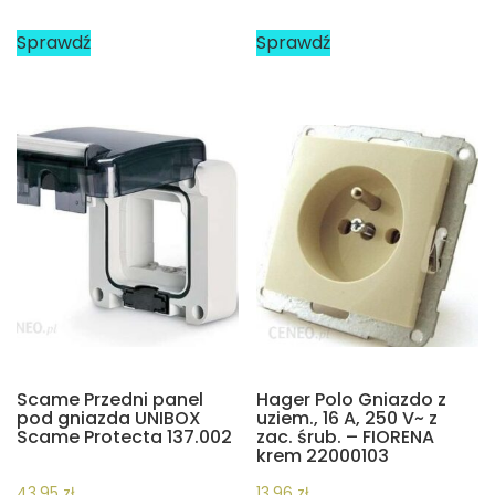
Sprawdź
Sprawdź
Scame Przedni panel
Hager Polo Gniazdo z
pod gniazda UNIBOX
uziem., 16 A, 250 V~ z
Scame Protecta 137.002
zac. śrub. – FIORENA
krem 22000103
43,95
zł
13,96
zł