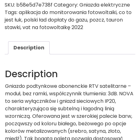
SKU:
b58e5d7e738f
Category:
Gniazda elektryczne
Tags:
aplikacja do monitorowania fotowoltaiki
,
co to
jest łuk
,
polski ład dopłaty do gazu
,
pozcz
,
tauron
stawki
,
vat na fotowoltaikę 2022
Description
Description
Gniazdo podtynkowe abonenckie RTV satelitarne –
moduł, bez ramki, współczynnik tłumienia: 3dB. NOVA
to seria wyłączników i gniazd sieciowych IP20,
charakteryzująca się subtelną i łagodną linią
wzorniczą. Oferowana jest w szerokiej palecie barw,
począwszy od koloru białego, beżowego po opcje
kolorów metalizowanych (srebro, satyna, złoto,
miedź). Tak bogata paleta pozwala dostosować