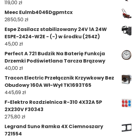
119,00
zł
Meec Eulmb4046Dgpmtcx
2850,50
zł
Espe Zasilacz stabilizowany 24V 1A 24W
ESPE-2424-W2E - (-) w środku (254Z)
45,00
zł
Perfect A 721 Budzik Na Baterię Funkcja
Drzemki Podświetlana Tarcza Brązowy
40,00
zł
Tracon Electric Przełącznik Krzywkowy Bez
Obudowy 160A Wł-Wył TK1693T65
445,69
zł
F-Elektro Rozdzielnica R-310 4X32A 5P
2X230V F30343
275,80
zł
Legrand Suno Ramka 4X Ciemnoszary
721554