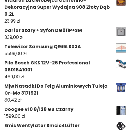
Vidaron Lakierobejca Ochronno-
Dekoracyjna Super Wydajna S08 Złoty Dąb
0,2L
23,99
zł
Darfor Szary + Syfon DG011P+SM
339,00
zł
Telewizor Samsung QE65LS03A
5599,00
zł
Piła Bosch GKS 12V-26 Professional
06016A1001
469,00
zł
Mjw Nasadki Do Felg Aluminiowych Tuleja
Cr-Mo 3171921
80,42
zł
Doogee V10 8/128 GB Czarny
1599,00
zł
Emis Wentylator Smcic4Lüfter