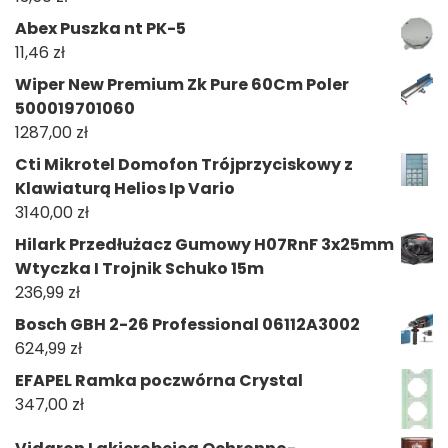
Abex Puszka nt PK-5
11,46
zł
Wiper New Premium Zk Pure 60Cm Poler
500019701060
1287,00
zł
Cti Mikrotel Domofon Trójprzyciskowy z
Klawiaturą Helios Ip Vario
3140,00
zł
Hilark Przedłużacz Gumowy H07RnF 3x25mm
Wtyczka I Trojnik Schuko 15m
236,99
zł
Bosch GBH 2-26 Professional 06112A3002
624,99
zł
EFAPEL Ramka poczwórna Crystal
347,00
zł