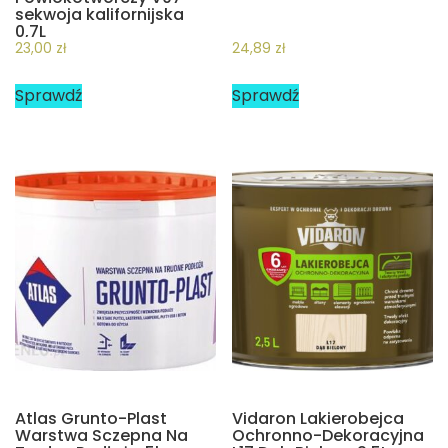
sekwoja kalifornijska
0,7L
23,00
zł
24,89
zł
Sprawdź
Sprawdź
Atlas Grunto-Plast
Vidaron Lakierobejca
Warstwa Sczepna Na
Ochronno-Dekoracyjna