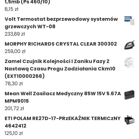
1,5mb (Ps 460/10)
8,15
zł
Volt Termostat bezprzewodowy systemów
grzewczych WT-08
233,89
zł
MORPHY RICHARDS CRYSTAL CLEAR 300302
259,00
zł
Zamel Czujnik Kolejności I Zaniku Fazy Z
Nastawą Czasu Progu Zadziałania Ckm10
(EXT10000266)
78,30
zł
Mean Well Zasilacz Medyczny 85W 15V 5.67A
MPM9015
201,72
zł
ETI POLAM RE27D-17-PRzEKAŹNIK TERMICzNY
4642412
125,10
zł