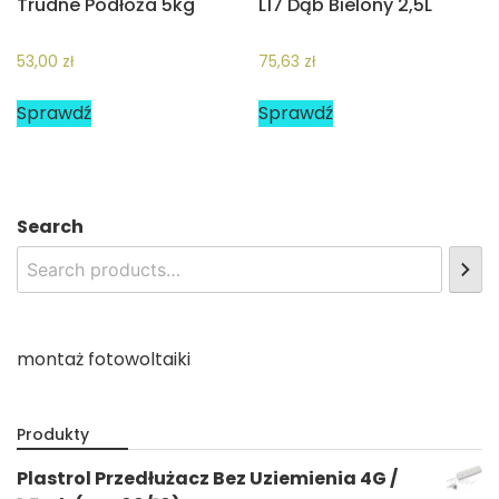
Trudne Podłoża 5kg
L17 Dąb Bielony 2,5L
53,00
zł
75,63
zł
Sprawdź
Sprawdź
Search
montaż fotowoltaiki
Produkty
Plastrol Przedłużacz Bez Uziemienia 4G /