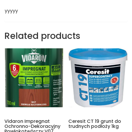
yyyyy
Related products
Vidaron Impregnat
Ceresit CT 19 grunt do
Ochronno-Dekoracyjny
trudnych podłoży 1kg
Powłokotwórczy V07