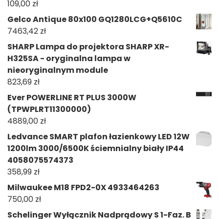
109,00
zł
Gelco Antique 80x100 GQ1280LCG+Q5610C
7463,42
zł
SHARP Lampa do projektora SHARP XR-
H325SA - oryginalna lampa w
nieoryginalnym module
823,69
zł
Ever POWERLINE RT PLUS 3000W
(TPWPLRT11300000)
4889,00
zł
Ledvance SMART plafon łazienkowy LED 12W
1200lm 3000/6500K ściemnialny biały IP44
4058075574373
358,99
zł
Milwaukee M18 FPD2-0X 4933464263
750,00
zł
Schelinger Wyłącznik Nadprądowy S 1-Faz. B