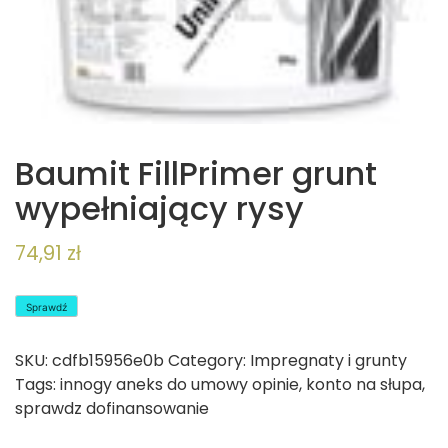
Baumit FillPrimer grunt
wypełniający rysy
74,91
zł
Sprawdź
SKU:
cdfb15956e0b
Category:
Impregnaty i grunty
Tags:
innogy aneks do umowy opinie
,
konto na słupa
,
sprawdz dofinansowanie