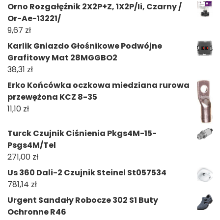
Orno Rozgałęźnik 2X2P+Z, 1X2P/Ii, Czarny /
Or-Ae-13221/
9,67
zł
Karlik Gniazdo Głośnikowe Podwójne
Grafitowy Mat 28MGGBO2
38,31
zł
Erko Końcówka oczkowa miedziana rurowa
przewężona KCZ 8-35
11,10
zł
Turck Czujnik Ciśnienia Pkgs4M-15-
Psgs4M/Tel
271,00
zł
Us 360 Dali-2 Czujnik Steinel St057534
781,14
zł
Urgent Sandały Robocze 302 S1 Buty
Ochronne R46