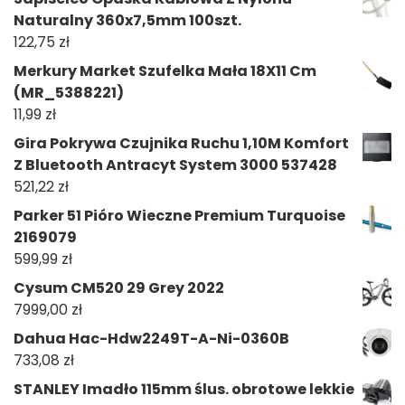
Naturalny 360x7,5mm 100szt.
122,75
zł
Merkury Market Szufelka Mała 18X11 Cm
(MR_5388221)
11,99
zł
Gira Pokrywa Czujnika Ruchu 1,10M Komfort
Z Bluetooth Antracyt System 3000 537428
521,22
zł
Parker 51 Pióro Wieczne Premium Turquoise
2169079
599,99
zł
Cysum CM520 29 Grey 2022
7999,00
zł
Dahua Hac-Hdw2249T-A-Ni-0360B
733,08
zł
STANLEY Imadło 115mm ślus. obrotowe lekkie