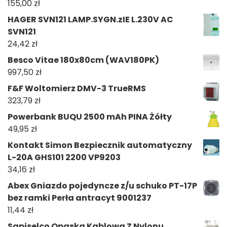
155,00
zł
HAGER SVN121 LAMP.SYGN.zIE L.230V AC
SVN121
24,42
zł
Besco Vitae 180x80cm (WAV180PK)
997,50
zł
F&F Woltomierz DMV-3 TrueRMS
323,79
zł
Powerbank BUQU 2500 mAh PINA Żółty
49,95
zł
Kontakt Simon Bezpiecznik automatyczny
L-20A GHS101 2200 VP9203
34,16
zł
Abex Gniazdo pojedyncze z/u schuko PT-17P
bez ramki Perła antracyt 9001237
11,44
zł
Sapiselco Opaska Kablowa Z Nylonu