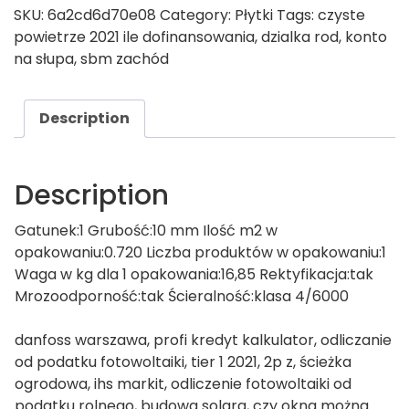
SKU:
6a2cd6d70e08
Category:
Płytki
Tags:
czyste
powietrze 2021 ile dofinansowania
,
dzialka rod
,
konto
na słupa
,
sbm zachód
Description
Description
Gatunek:1 Grubość:10 mm Ilość m2 w
opakowaniu:0.720 Liczba produktów w opakowaniu:1
Waga w kg dla 1 opakowania:16,85 Rektyfikacja:tak
Mrozoodporność:tak Ścieralność:klasa 4/6000
danfoss warszawa, profi kredyt kalkulator, odliczanie
od podatku fotowoltaiki, tier 1 2021, 2p z, ścieżka
ogrodowa, ihs markit, odliczenie fotowoltaiki od
podatku rolnego, budowa solara, czy okna można