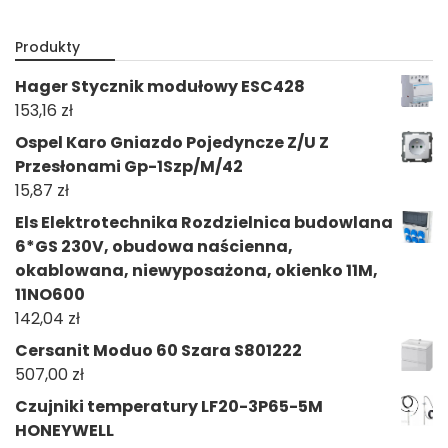
Produkty
Hager Stycznik modułowy ESC428
153,16
zł
Ospel Karo Gniazdo Pojedyncze Z/U Z
Przesłonami Gp-1Szp/M/42
15,87
zł
Els Elektrotechnika Rozdzielnica budowlana
6*GS 230V, obudowa naścienna,
okablowana, niewyposażona, okienko 11M,
11NO600
142,04
zł
Cersanit Moduo 60 Szara S801222
507,00
zł
Czujniki temperatury LF20-3P65-5M
HONEYWELL