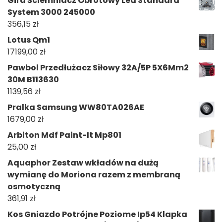
Gira Ściemniacz Obrotowy Led Standard
System 3000 245000
356,15
zł
Lotus Qm1
17199,00
zł
Pawbol Przedłużacz Siłowy 32A/5P 5X6Mm2
30M B113630
1139,56
zł
Pralka Samsung WW80TA026AE
1679,00
zł
Arbiton Mdf Paint-It Mp801
25,00
zł
Aquaphor Zestaw wkładów na dużą
wymianę do Moriona razem z membraną
osmotyczną
361,91
zł
Kos Gniazdo Potrójne Poziome Ip54 Klapka