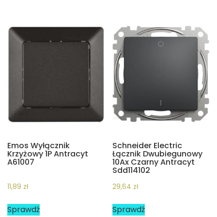
Emos Wyłącznik
Schneider Electric
Krzyżowy 1P Antracyt
Łącznik Dwubiegunowy
A61007
10Ax Czarny Antracyt
Sdd114102
11,89
zł
29,64
zł
Sprawdź
Sprawdź