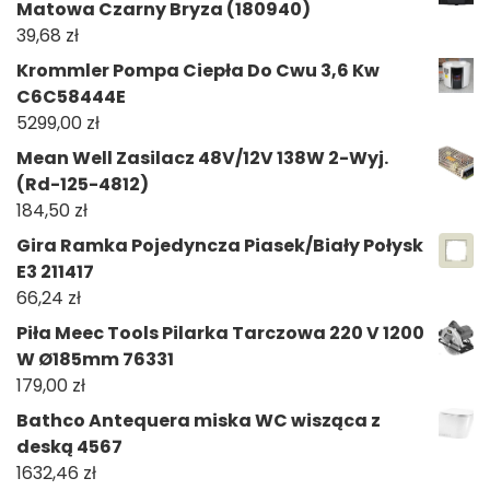
Matowa Czarny Bryza (180940)
39,68
zł
Krommler Pompa Ciepła Do Cwu 3,6 Kw
C6C58444E
5299,00
zł
Mean Well Zasilacz 48V/12V 138W 2-Wyj.
(Rd-125-4812)
184,50
zł
Gira Ramka Pojedyncza Piasek/Biały Połysk
E3 211417
66,24
zł
Piła Meec Tools Pilarka Tarczowa 220 V 1200
W Ø185mm 76331
179,00
zł
Bathco Antequera miska WC wisząca z
deską 4567
1632,46
zł