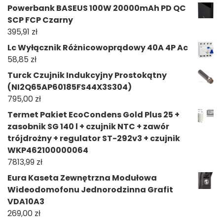
Powerbank BASEUS 100W 20000mAh PD QC
SCP FCP Czarny
395,91
zł
Lc Wyłącznik Różnicowoprądowy 40A 4P Ac
58,85
zł
Turck Czujnik Indukcyjny Prostokątny
(NI2Q65AP60185FS44X3S304)
795,00
zł
Termet Pakiet EcoCondens Gold Plus 25 +
zasobnik SG 140 l + czujnik NTC + zawór
trójdrożny + regulator ST-292v3 + czujnik
WKP462100000064
7813,99
zł
Eura Kaseta Zewnętrzna Modułowa
Wideodomofonu Jednorodzinna Grafit
VDA10A3
269,00
zł