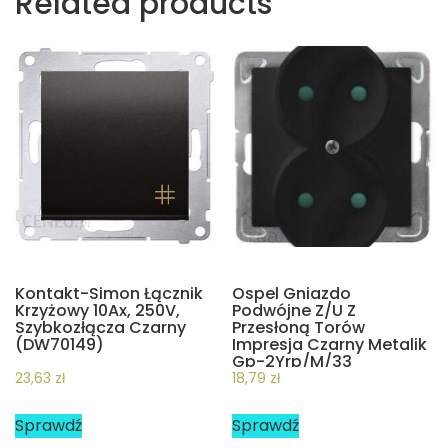
Related products
Kontakt-Simon Łącznik
Ospel Gniazdo
Krzyżowy 10Ax, 250V,
Podwójne Z/U Z
Szybkozłącza Czarny
Przesłoną Torów
(DW70149)
Impresja Czarny Metalik
Gp-2Yrp/M/33
23,63
zł
18,79
zł
Sprawdź
Sprawdź