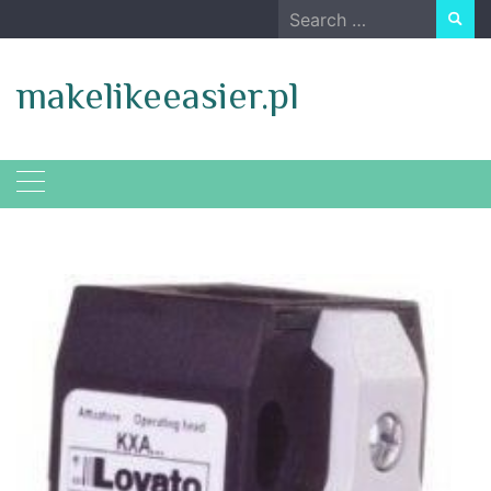
Skip
Search
to
for:
content
makelikeeasier.pl