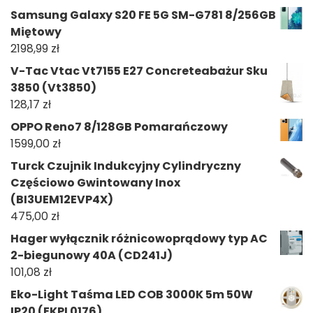
Samsung Galaxy S20 FE 5G SM-G781 8/256GB
Miętowy
2198,99
zł
V-Tac Vtac Vt7155 E27 Concreteabażur Sku
3850 (Vt3850)
128,17
zł
OPPO Reno7 8/128GB Pomarańczowy
1599,00
zł
Turck Czujnik Indukcyjny Cylindryczny
Częściowo Gwintowany Inox
(BI3UEM12EVP4X)
475,00
zł
Hager wyłącznik różnicowoprądowy typ AC
2-biegunowy 40A (CD241J)
101,08
zł
Eko-Light Taśma LED COB 3000K 5m 50W
IP20 (EKPL0176)