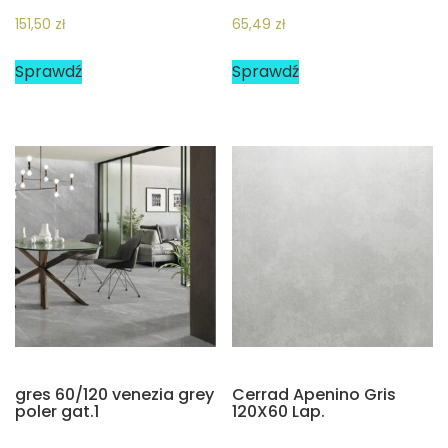
151,50
zł
65,49
zł
Sprawdź
Sprawdź
gres 60/120 venezia grey
Cerrad Apenino Gris
poler gat.1
120X60 Lap.