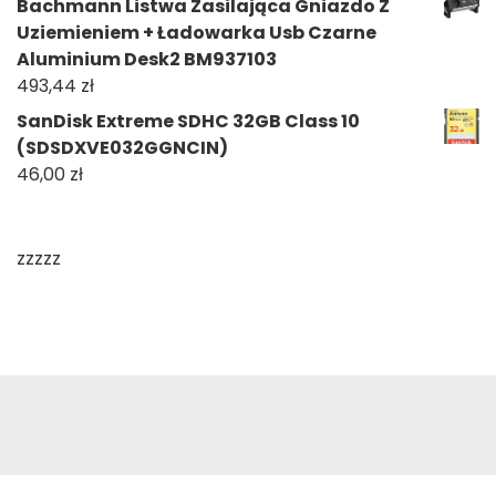
Bachmann Listwa Zasilająca Gniazdo Z
Uziemieniem + Ładowarka Usb Czarne
Aluminium Desk2 BM937103
493,44
zł
SanDisk Extreme SDHC 32GB Class 10
(SDSDXVE032GGNCIN)
46,00
zł
zzzzz