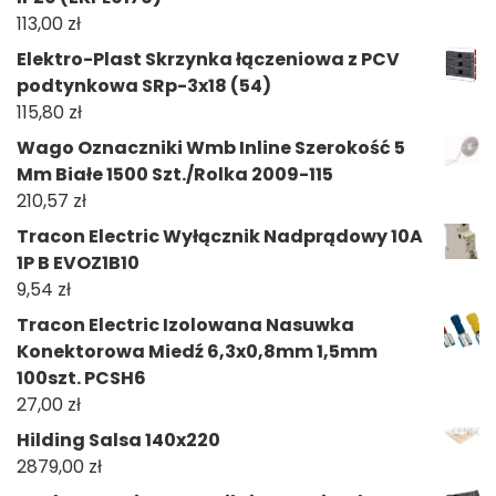
113,00
zł
Elektro-Plast Skrzynka łączeniowa z PCV
podtynkowa SRp-3x18 (54)
115,80
zł
Wago Oznaczniki Wmb Inline Szerokość 5
Mm Białe 1500 Szt./Rolka 2009-115
210,57
zł
Tracon Electric Wyłącznik Nadprądowy 10A
1P B EVOZ1B10
9,54
zł
Tracon Electric Izolowana Nasuwka
Konektorowa Miedź 6,3x0,8mm 1,5mm
100szt. PCSH6
27,00
zł
Hilding Salsa 140x220
2879,00
zł