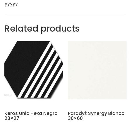
yyyyy
Related products
Keros Unic Hexa Negro
Paradyż Synergy Bianco
23×27
30×60