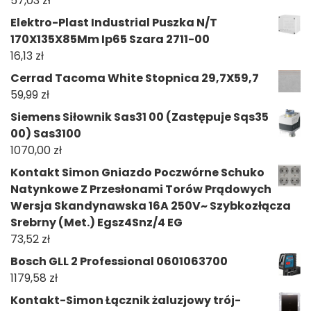
57,03
zł
Elektro-Plast Industrial Puszka N/T
170X135X85Mm Ip65 Szara 2711-00
16,13
zł
Cerrad Tacoma White Stopnica 29,7X59,7
59,99
zł
Siemens Siłownik Sas31 00 (Zastępuje Sqs35
00) Sas3100
1070,00
zł
Kontakt Simon Gniazdo Poczwórne Schuko
Natynkowe Z Przesłonami Torów Prądowych
Wersja Skandynawska 16A 250V~ Szybkozłącza
Srebrny (Met.) Egsz4Snz/4 EG
73,52
zł
Bosch GLL 2 Professional 0601063700
1179,58
zł
Kontakt-Simon Łącznik żaluzjowy trój-