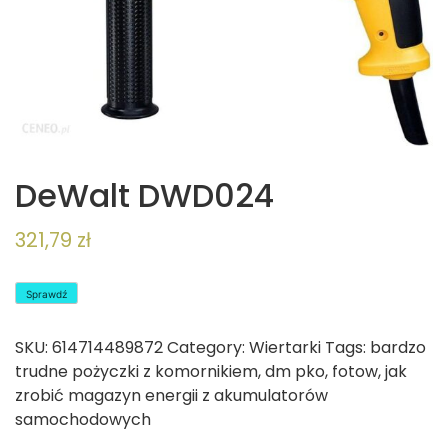
DeWalt DWD024
321,79
zł
Sprawdź
SKU:
614714489872
Category:
Wiertarki
Tags:
bardzo
trudne pożyczki z komornikiem
,
dm pko
,
fotow
,
jak
zrobić magazyn energii z akumulatorów
samochodowych