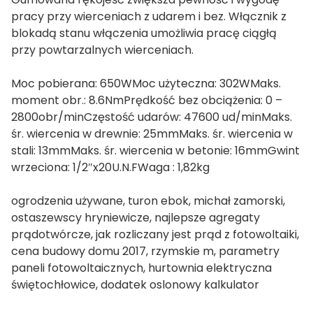
pracy przy wierceniach z udarem i bez. Włącznik z
blokadą stanu włączenia umożliwia pracę ciągłą
przy powtarzalnych wierceniach.
Moc pobierana: 650WMoc użyteczna: 302WMaks.
moment obr.: 8.6NmPrędkość bez obciążenia: 0 –
2800obr/minCzęstość udarów: 47600 ud/minMaks.
śr. wiercenia w drewnie: 25mmMaks. śr. wiercenia w
stali: 13mmMaks. śr. wiercenia w betonie: 16mmGwint
wrzeciona: 1/2″x20U.N.FWaga : 1,82kg
ogrodzenia używane, turon ebok, michał zamorski,
ostaszewscy hryniewicze, najlepsze agregaty
prądotwórcze, jak rozliczany jest prąd z fotowoltaiki,
cena budowy domu 2017, rzymskie m, parametry
paneli fotowoltaicznych, hurtownia elektryczna
świętochłowice, dodatek oslonowy kalkulator