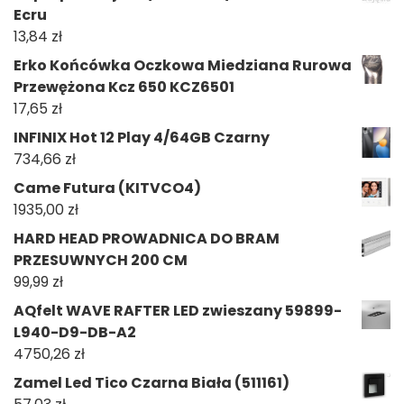
Ecru
13,84
zł
Erko Końcówka Oczkowa Miedziana Rurowa
Przewężona Kcz 650 KCZ6501
17,65
zł
INFINIX Hot 12 Play 4/64GB Czarny
734,66
zł
Came Futura (KITVCO4)
1935,00
zł
HARD HEAD PROWADNICA DO BRAM
PRZESUWNYCH 200 CM
99,99
zł
AQfelt WAVE RAFTER LED zwieszany 59899-
L940-D9-DB-A2
4750,26
zł
Zamel Led Tico Czarna Biała (511161)