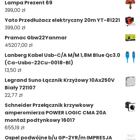
Lampa Prezent 69
399,00
zł
Yato Przedłużacz elektryczny 20m YT-81221
399,00
zł
Pramac Gbw22Yanmar
45207,00
zł
Lanberg Kabel Usb-C/A M/M 1,8M Blue Qc3.0
(Ca-Usbo-22Cu-0018-Bl)
13,50
zł
Legrand Suno Łącznik Krzyżowy 10Ax250V
Biały 721107
22,77
zł
Schneider Przełącznik krzywkowy
amperomierza POWER LOGIC CMA 20A
montaż podtynkowy 16017
655,19
zł
Ospel podwójne b/u GP-2YR/m IMPRESJA