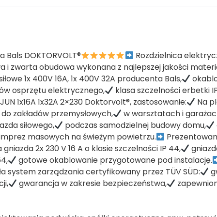
zda Bals DOKTORVOLT®
Rozdzielnica elektry
i zwarta obudowa wykonana z najlepszej jakości materi
iłowe 1x 400V 16A, 1x 400V 32A producenta Bals,
okablo
w osprzętu elektrycznego,
klasa szczelności erbetki I
JUN 1x16A 1x32A 2×230 Doktorvolt®, zastosowanie:
Na pl
do zakładów przemysłowych,
w warsztatach i garażac
azda siłowego,
podczas samodzielnej budowy domu,
 i imprez masowych na świeżym powietrzu.
Prezentowa
gniazda 2x 230 V 16 A o klasie szczelności IP 44,
gniazda
54,
gotowe okablowanie przygotowane pod instalację.
yła system zarządzania certyfikowany przez TÜV SÜD:
g
ji,
gwarancja w zakresie bezpieczeństwa,
zapewnion