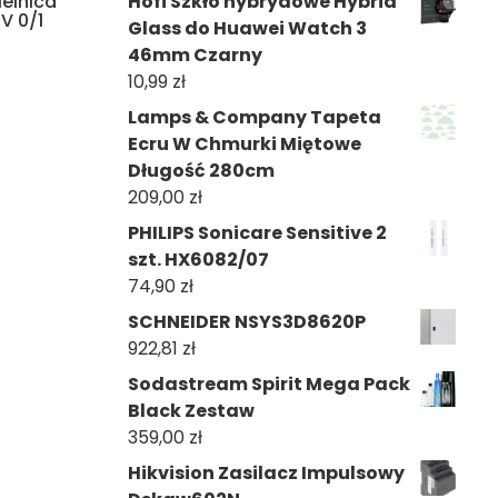
Hofi Szkło hybrydowe Hybrid
ielnica
V 0/1
Glass do Huawei Watch 3
46mm Czarny
10,99
zł
Lamps & Company Tapeta
Ecru W Chmurki Miętowe
Długość 280cm
209,00
zł
PHILIPS Sonicare Sensitive 2
szt. HX6082/07
74,90
zł
SCHNEIDER NSYS3D8620P
922,81
zł
Sodastream Spirit Mega Pack
Black Zestaw
359,00
zł
Hikvision Zasilacz Impulsowy