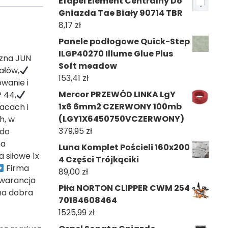
Efapel Element Centralny Do
Gniazda Tae Biały 90714 TBR
8,17
zł
Panele podłogowe Quick-Step
ILGP40270 Illume Glue Plus
czna JUN
Soft meadow
ałów,
153,41
zł
wanie i
Mercor PRZEWÓD LINKA LgY
P 44,
1x6 6mm2 CZERWONY 100mb
acach i
(LGY1X6450750VCZERWONY)
h, w
379,95
zł
do
na
Luna Komplet Pościeli 160x200
 siłowe 1x
4 Części Trójkąciki
Firma
89,00
zł
warancja
Piła NORTON CLIPPER CWM 254
a dobra
70184608464
1525,99
zł