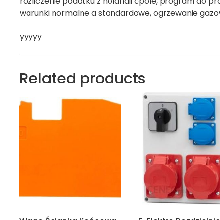
rozliczenie podatku z holandii opole, program do p
warunki normalne a standardowe, ogrzewanie gazowe
yyyyy
Related products