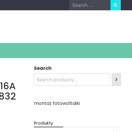
Search
for:
Search
X16A
6832
montaż fotowoltaiki
Produkty