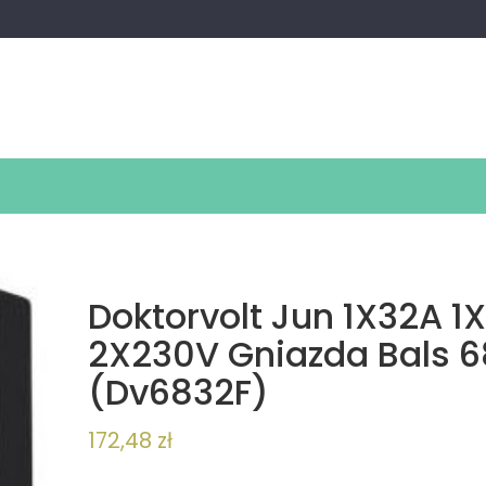
Doktorvolt Jun 1X32A 1
2X230V Gniazda Bals 
(Dv6832F)
172,48
zł