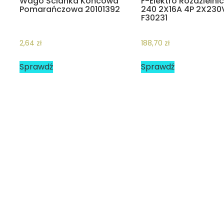
Wago Ścianka Końcowa
F-Elektro Rozdzielni
Pomarańczowa 20101392
240 2X16A 4P 2X230V
F30231
2,64
zł
188,70
zł
Sprawdź
Sprawdź