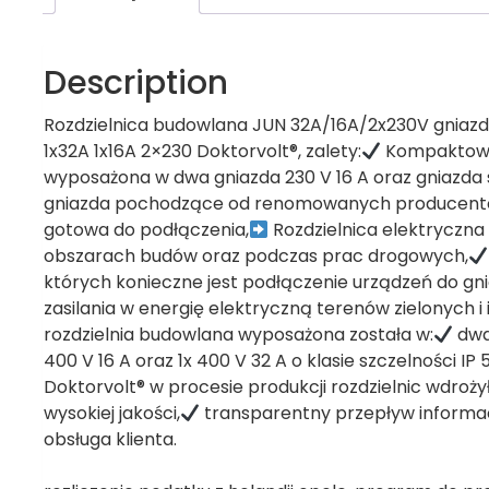
Description
Rozdzielnica budowlana JUN 32A/16A/2x230V gnia
1x32A 1x16A 2×230 Doktorvolt®, zalety:
Kompaktowa 
wyposażona w dwa gniazda 230 V 16 A oraz gniazda s
gniazda pochodzące od renomowanych producentó
gotowa do podłączenia,
Rozdzielnica elektryczna 
obszarach budów oraz podczas prac drogowych,
których konieczne jest podłączenie urządzeń do gni
zasilania w energię elektryczną terenów zielonych
rozdzielnia budowlana wyposażona została w:
dwa 
400 V 16 A oraz 1x 400 V 32 A o klasie szczelności IP 
Doktorvolt® w procesie produkcji rozdzielnic wdroż
wysokiej jakości,
transparentny przepływ informac
obsługa klienta.