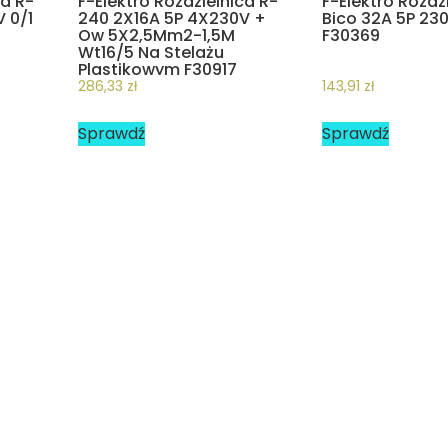
ca R-
F-Elektro Rozdzielnica R-
F-Elektro Rozdz
 0/1
240 2X16A 5P 4X230V +
Bico 32A 5P 230
Ow 5X2,5Mm2-1,5M
F30369
Wt16/5 Na Stelażu
Plastikowym F30917
286,33
zł
143,91
zł
Sprawdź
Sprawdź