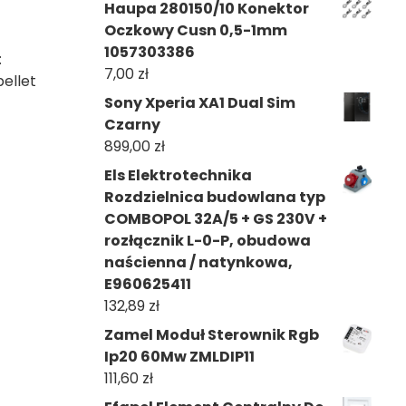
Haupa 280150/10 Konektor
Oczkowy Cusn 0,5-1mm
1057303386
:
7,00
zł
pellet
Sony Xperia XA1 Dual Sim
Czarny
899,00
zł
Els Elektrotechnika
Rozdzielnica budowlana typ
COMBOPOL 32A/5 + GS 230V +
rozłącznik L-0-P, obudowa
naścienna / natynkowa,
E960625411
132,89
zł
Zamel Moduł Sterownik Rgb
Ip20 60Mw ZMLDIP11
111,60
zł