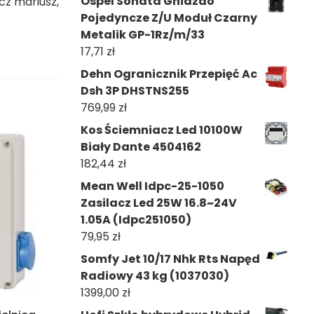
Ospel Sonata Gniazdo
cz mariusz,
Pojedyncze Z/U Moduł Czarny
Metalik GP-1Rz/m/33
17,71
zł
Dehn Ogranicznik Przepięć Ac
Dsh 3P DHSTNS255
769,99
zł
Kos Ściemniacz Led 10100W
Biały Dante 4504162
182,44
zł
Mean Well Idpc-25-1050
Zasilacz Led 25W 16.8~24V
1.05A (Idpc251050)
79,95
zł
Somfy Jet 10/17 Nhk Rts Napęd
Radiowy 43 kg (1037030)
1399,00
zł