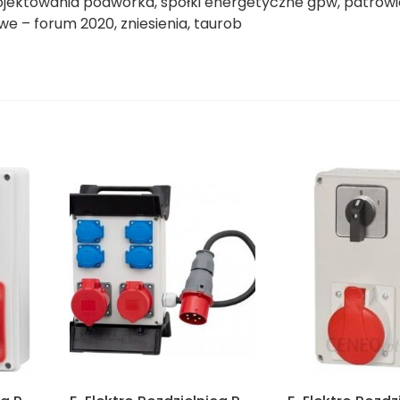
rojektowania podwórka, spółki energetyczne gpw, patrowi
 – forum 2020, zniesienia, taurob