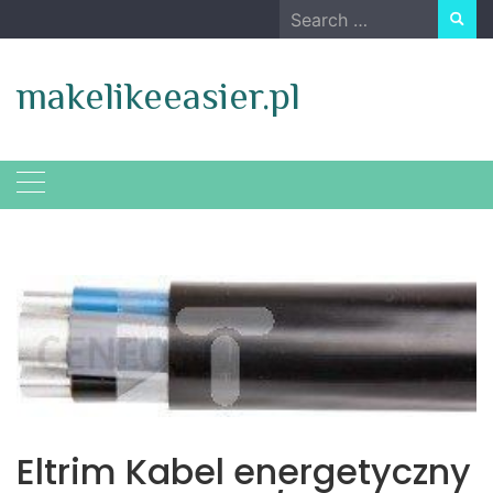
Skip
Search
to
for:
content
makelikeeasier.pl
Eltrim Kabel energetyczny