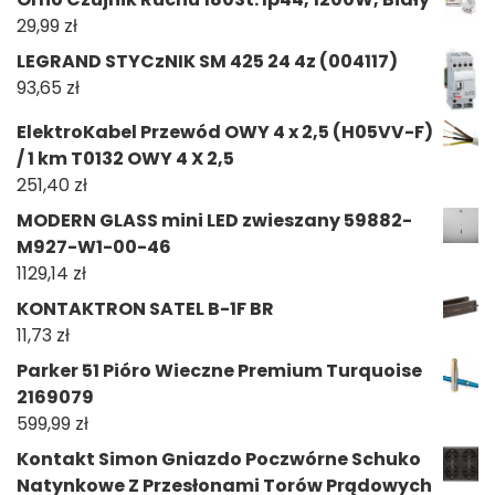
29,99
zł
LEGRAND STYCzNIK SM 425 24 4z (004117)
93,65
zł
ElektroKabel Przewód OWY 4 x 2,5 (H05VV-F)
/ 1 km T0132 OWY 4 X 2,5
251,40
zł
MODERN GLASS mini LED zwieszany 59882-
M927-W1-00-46
1129,14
zł
KONTAKTRON SATEL B-1F BR
11,73
zł
Parker 51 Pióro Wieczne Premium Turquoise
2169079
599,99
zł
Kontakt Simon Gniazdo Poczwórne Schuko
Natynkowe Z Przesłonami Torów Prądowych