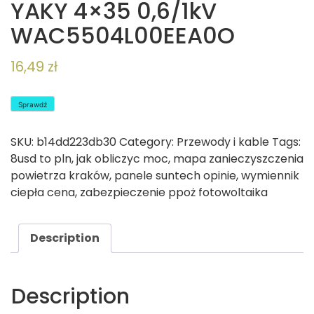
YAKY 4×35 0,6/1kV
WAC5504L00EEA0O
16,49
zł
Sprawdź
SKU:
b14dd223db30
Category:
Przewody i kable
Tags:
8usd to pln
,
jak obliczyc moc
,
mapa zanieczyszczenia
powietrza kraków
,
panele suntech opinie
,
wymiennik
ciepła cena
,
zabezpieczenie ppoż fotowoltaika
Description
Description