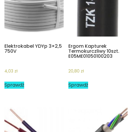
Elektrokabel YDYp 3×2,5
Ergom Kapturek
750V
Termokurczliwy 10szt.
E05ME01050100203
4,03
zł
20,80
zł
Sprawdź
Sprawdź