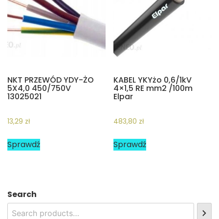
NKT PRZEWÓD YDY-ŻO
KABEL YKYżo 0,6/1kV
5X4,0 450/750V
4×1,5 RE mm2 /100m
13025021
Elpar
13,29
zł
483,80
zł
Sprawdź
Sprawdź
Search