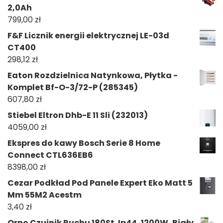
2,0Ah
799,00
zł
F&F Licznik energii elektrycznej LE-03d
CT400
298,12
zł
Eaton Rozdzielnica Natynkowa, Płytka -
Komplet Bf-O-3/72-P (285345)
607,80
zł
Stiebel Eltron Dhb-E 11 Sli (232013)
4059,00
zł
Ekspres do kawy Bosch Serie 8 Home
Connect CTL636EB6
8398,00
zł
Cezar Podkład Pod Panele Expert Eko Matt 5
Mm 55M2 Acestm
3,40
zł
Orno Czujnik Ruchu 180St. Ip44, 1200W, Biały