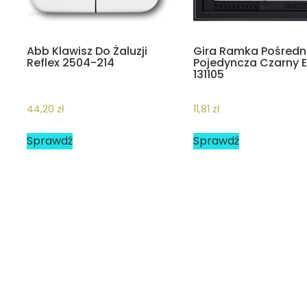
Abb Klawisz Do Żaluzji
Gira Ramka Pośredn
Reflex 2504-214
Pojedyncza Czarny 
131105
44,20
zł
11,81
zł
Sprawdź
Sprawdź