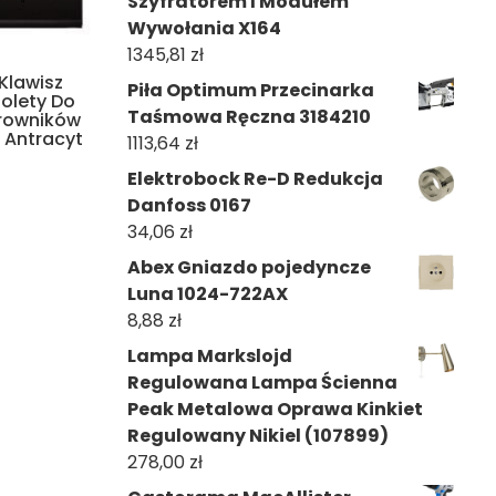
Szyfratorem I Modułem
Wywołania X164
1345,81
zł
Klawisz
Piła Optimum Przecinarka
Rolety Do
Taśmowa Ręczna 3184210
erowników
 Antracyt
1113,64
zł
Elektrobock Re-D Redukcja
Danfoss 0167
34,06
zł
Abex Gniazdo pojedyncze
Luna 1024-722AX
8,88
zł
Lampa Markslojd
Regulowana Lampa Ścienna
Peak Metalowa Oprawa Kinkiet
Regulowany Nikiel (107899)
278,00
zł