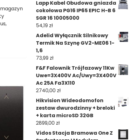
Lapp Kabel Obudowa gniazda
a magazyn
cokołowa PG16 IP65 EPIC H-B 6
ty
SGR 16 10005000
us,
54,19
zł
Adelid Wyłącznik Silnikowy
Termik Na Szynę GV2-ME06 1-
1,6
73,99
zł
F&F Falownik Trójfazowy 11Kw
Uwe=3X400V Ac/Uwy=3X400V
Ac 25A Fa3X110
2740,00
zł
Hikvision Wideodomofon
zestaw dwurodzinny + breloki
+ karta microSD 32GB
2899,00
zł
Vidos Stacja Bramowa One Z