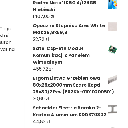
Redmi Note 11S 5G 4/128GB
Niebieski
1407,00
zł
Opoczno Stopnica Ares White
Tags:
Mat 29,8x59,8
ystać
22,72
zł
auron
Satel Csp-Eth Moduł
,
vat na
Komunikacji Z Panelem
Wirtualnym
455,72
zł
Ergom Listwa Grzebieniowa
80x25x2000mm Szare Kopd
25x80/2 Pcv (E02Kk-01010200501)
30,69
zł
Schneider Electric Ramka 2-
Krotna Aluminium SDD370802
44,83
zł