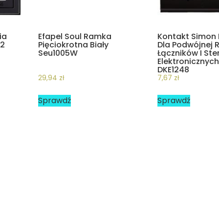
ia
Efapel Soul Ramka
Kontakt Simon 
E2
Pięciokrotna Biały
Dla Podwójnej 
Seu1005W
Łączników I St
Elektronicznych
DKE1248
29,94
zł
7,67
zł
Sprawdź
Sprawdź