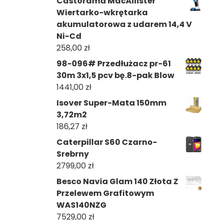
Castorama MacAllister
Wiertarko-wkrętarka
akumulatorowa z udarem 14,4 V
Ni-Cd
258,00
zł
98-096# Przedłużacz pr-61
30m 3x1,5 pcv bę.8-pak Blow
1441,00
zł
Isover Super-Mata 150mm
3,72m2
186,27
zł
Caterpillar S60 Czarno-
Srebrny
2799,00
zł
Besco Navia Glam 140 Złota Z
Przelewem Grafitowym
WAS140NZG
7529,00
zł