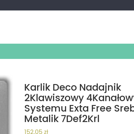
Karlik Deco Nadajnik
2Klawiszowy 4Kanałow
Systemu Exta Free Sre
Metalik 7Def2Krl
152,05
zł