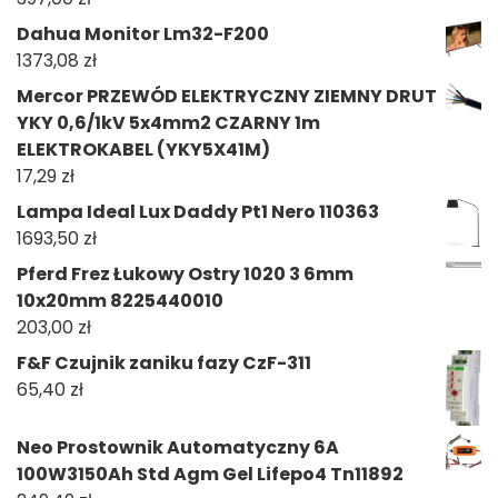
Dahua Monitor Lm32-F200
1373,08
zł
Mercor PRZEWÓD ELEKTRYCZNY ZIEMNY DRUT
YKY 0,6/1kV 5x4mm2 CZARNY 1m
ELEKTROKABEL (YKY5X41M)
17,29
zł
Lampa Ideal Lux Daddy Pt1 Nero 110363
1693,50
zł
Pferd Frez Łukowy Ostry 1020 3 6mm
10x20mm 8225440010
203,00
zł
F&F Czujnik zaniku fazy CzF-311
65,40
zł
Neo Prostownik Automatyczny 6A
100W3150Ah Std Agm Gel Lifepo4 Tn11892