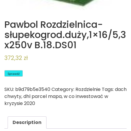
Pawbol Rozdzielnica-
słupekogrod.duży,1×16/5,3
x250v B.18.DS01
372,32
zł
Sprawdź
SKU:
b9d79b5e3540
Category:
Rozdzielnie
Tags:
dach
chwyty
,
dhl parcel mapa
,
w co inwestować w
kryzysie 2020
Description