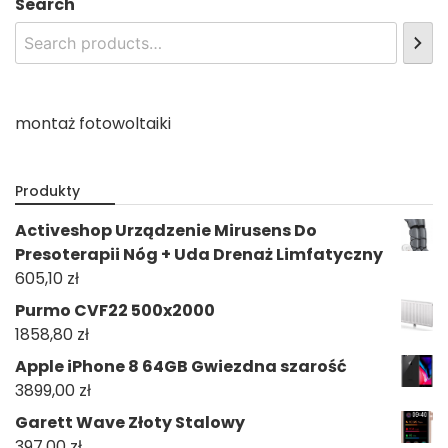
Search
montaż fotowoltaiki
Produkty
Activeshop Urządzenie Mirusens Do
Presoterapii Nóg + Uda Drenaż Limfatyczny
605,10
zł
Purmo CVF22 500x2000
1858,80
zł
Apple iPhone 8 64GB Gwiezdna szarość
3899,00
zł
Garett Wave Złoty Stalowy
397,00
zł