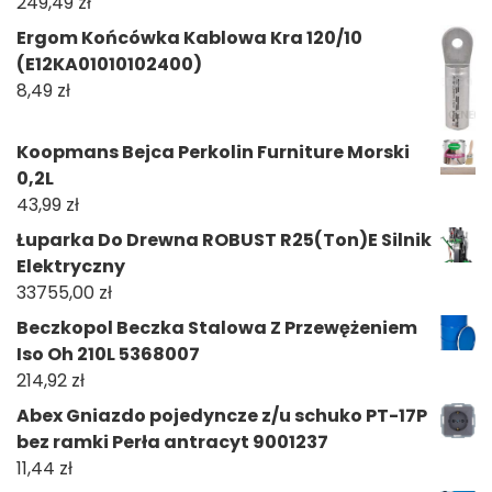
249,49
zł
Ergom Końcówka Kablowa Kra 120/10
(E12KA01010102400)
8,49
zł
Koopmans Bejca Perkolin Furniture Morski
0,2L
43,99
zł
Łuparka Do Drewna ROBUST R25(Ton)E Silnik
Elektryczny
33755,00
zł
Beczkopol Beczka Stalowa Z Przewężeniem
Iso Oh 210L 5368007
214,92
zł
Abex Gniazdo pojedyncze z/u schuko PT-17P
bez ramki Perła antracyt 9001237
11,44
zł