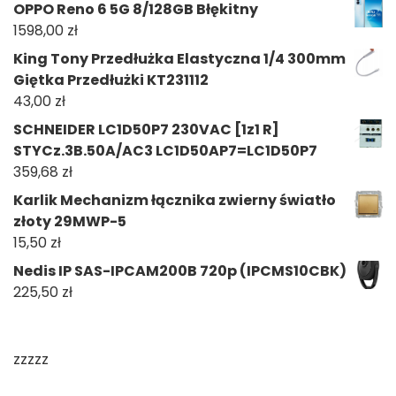
OPPO Reno 6 5G 8/128GB Błękitny
1598,00
zł
King Tony Przedłużka Elastyczna 1/4 300mm
Giętka Przedłużki KT231112
43,00
zł
SCHNEIDER LC1D50P7 230VAC [1z1 R]
STYCz.3B.50A/AC3 LC1D50AP7=LC1D50P7
359,68
zł
Karlik Mechanizm łącznika zwierny światło
złoty 29MWP-5
15,50
zł
Nedis IP SAS-IPCAM200B 720p (IPCMS10CBK)
225,50
zł
zzzzz