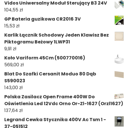
Vidos Uniwersalny Moduł Sterujący B3 24V
104,55
zł
GP Bateria guzikowa CR2016 3V
15,53
zł
Karlik Łącznik Schodowy Jeden Klawisz Bez
Piktogramu Beżowy 1LWP31
9,91
zł
Koło Variform 45Cm (500770016)
569,00
zł
Blat Do Szafki Cersanit Moduo 80 Dąb
S590023
143,00
zł
Polska Zasilacz Open Frame 400W Do
Oświetlenia Led 12Vdc Orno Or-Zl-1627 (Orzl1627)
137,64
zł
Legrand Cewka Stycznika 400V Ac Tsm 1 -
37-051512