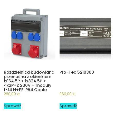
Rozdzielnica budowlana
Pro-Tec 5210300
przenośna z okienkiem
1x16A 5P + 1x32A 5P +
4x2P+Z 230V + moduły
1×14 N+PE IP54 Opole
909210002W PCE
280,00
zł
369,00
zł
Sprawdź
Sprawdź