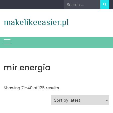
Skip
Search
to
for:
content
makelikeeasier.pl
mir energia
Showing 21–40 of 125 results