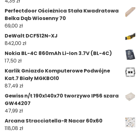
4,35
zł
Perfectdoor Ościeżnica Stała Kwadratowa
Belka Dąb Wiosenny 70
69,00
zł
DeWalt DCF512N-XJ
842,00
zł
Nokia BL-4C 860mAh Li-Ion 3.7V (BL-4C)
17,50
zł
Karlik Gniazdo Komputerowe Podwójne
Kat.7 Biały MGKBO10
87,49
zł
Gewiss n/t 190x140x70 tworzywo IP56 szara
GW44207
47,99
zł
Arcana Stracciatella-R Nacar 60x60
118,08
zł