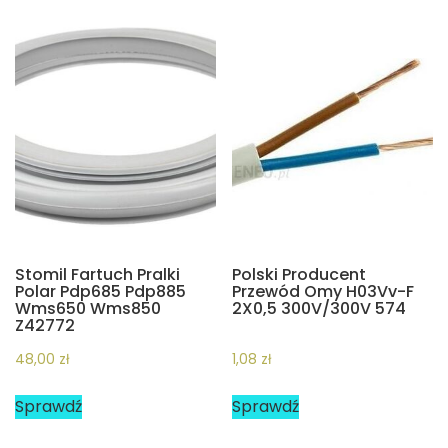
Stomil Fartuch Pralki
Polski Producent
Polar Pdp685 Pdp885
Przewód Omy H03Vv-F
Wms650 Wms850
2X0,5 300V/300V 574
Z42772
48,00
zł
1,08
zł
Sprawdź
Sprawdź