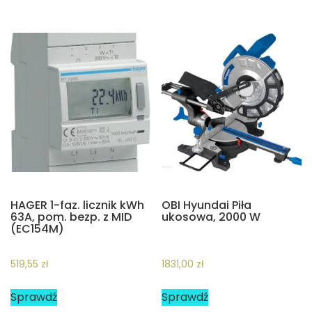
HAGER 1-faz. licznik kWh
OBI Hyundai Piła
63A, pom. bezp. z MID
ukosowa, 2000 W
(EC154M)
519,55
zł
1831,00
zł
Sprawdź
Sprawdź