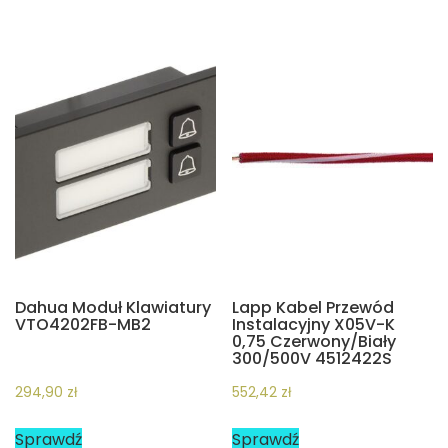
Dahua Moduł Klawiatury
Lapp Kabel Przewód
VTO4202FB-MB2
Instalacyjny X05V-K
0,75 Czerwony/Biały
300/500V 4512422S
294,90
zł
552,42
zł
Sprawdź
Sprawdź