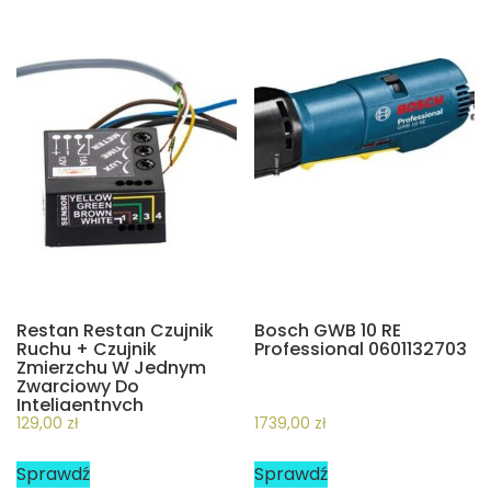
Restan Restan Czujnik
Bosch GWB 10 RE
Ruchu + Czujnik
Professional 0601132703
Zmierzchu W Jednym
Zwarciowy Do
Inteligentnych
Sterowników
129,00
zł
1739,00
zł
Schodowych Do
Umieszczenia W Puszce
Sprawdź
Sprawdź
(666)