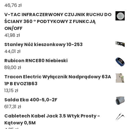
46,76
zł
V-TAC INFRACZERWONY CZUJNIK RUCHU DO
ŚCIANY 360 ° PODTYKOWY Z FUNKCJĄ
ON/OFF
41,98
zł
Stanley Nóż kieszonkowy 10-253
44,01
zł
Rubicon RNCE80 Niebieski
89,00
zł
Tracon Electric Wyłącznik Nadprądowy 63A
1P B EVOZ1B63
13,15
zł
Salda Eka 400-5,0-2F
617,31
zł
Cabletech Kabel Jack 3.5 Wtyk Prosty -
Kątowy 0,5M